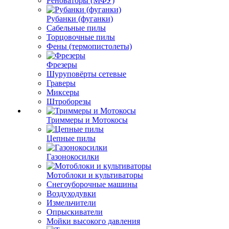
Реноваторы (МФУ)
Рубанки (фуганки)
Сабельные пилы
Торцовочные пилы
Фены (термопистолеты)
Фрезеры
Шуруповёрты сетевые
Граверы
Миксеры
Штроборезы
Триммеры и Мотокосы
Цепные пилы
Газонокосилки
Мотоблоки и культиваторы
Снегоуборочные машины
Воздуходувки
Измельчители
Опрыскиватели
Мойки высокого давления