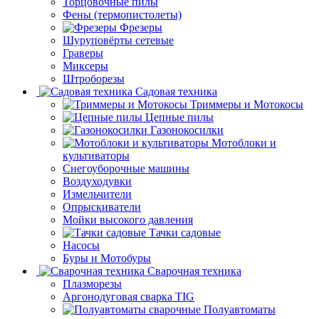
Торцовочные пилы
Фены (термопистолеты)
Фрезеры
Шуруповёрты сетевые
Граверы
Миксеры
Штроборезы
Садовая техника
Триммеры и Мотокосы
Цепные пилы
Газонокосилки
Мотоблоки и
культиваторы
Снегоуборочные машины
Воздуходувки
Измельчители
Опрыскиватели
Мойки высокого давления
Тачки садовые
Насосы
Буры и Мотобуры
Сварочная техника
Плазморезы
Аргонодуговая сварка TIG
Полуавтоматы