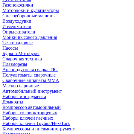
Газонокосилки
Мотоблоки и культиваторы
Снегоуборочные машины
Воздуходувки
Измельчители
Опрыскиватели
Мойки высокого давления
Тачки садовые
Насосы
Буры и Мотобуры
Сварочная техника
Плазморезы
Аргонодуговая сварка TIG
Полуавтоматы сварочные
Сварочные аппараты ММА
Маски сварочные
Автомобильный инструмент
Наборы инструмента
Домкраты
Компрессор автомобильный
Наборы головок торцевых
Наборы ключей гаечных
Наборы ключей Трубка/Hex/Torx
Компрессоры и пневмоинструмент