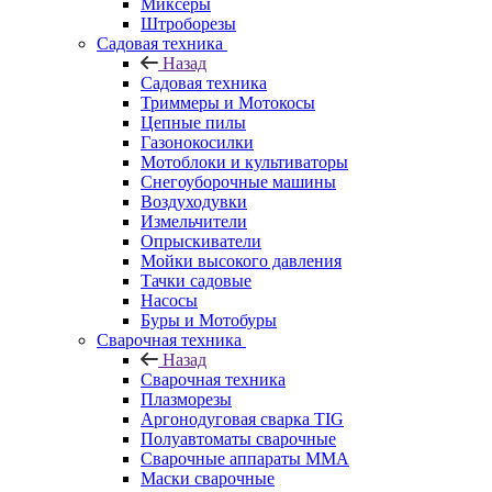
Миксеры
Штроборезы
Садовая техника
Назад
Садовая техника
Триммеры и Мотокосы
Цепные пилы
Газонокосилки
Мотоблоки и культиваторы
Снегоуборочные машины
Воздуходувки
Измельчители
Опрыскиватели
Мойки высокого давления
Тачки садовые
Насосы
Буры и Мотобуры
Сварочная техника
Назад
Сварочная техника
Плазморезы
Аргонодуговая сварка TIG
Полуавтоматы сварочные
Сварочные аппараты ММА
Маски сварочные