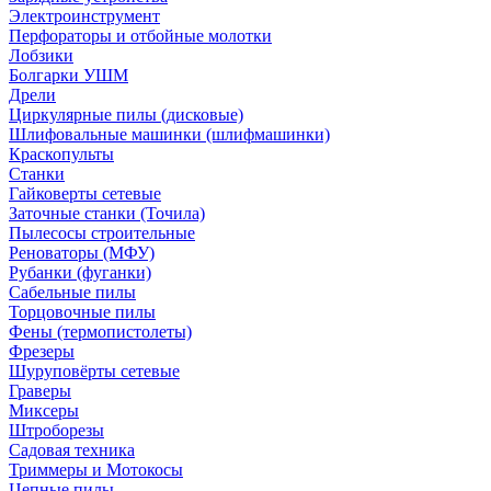
Электроинструмент
Перфораторы и отбойные молотки
Лобзики
Болгарки УШМ
Дрели
Циркулярные пилы (дисковые)
Шлифовальные машинки (шлифмашинки)
Краскопульты
Станки
Гайковерты сетевые
Заточные станки (Точила)
Пылесосы строительные
Реноваторы (МФУ)
Рубанки (фуганки)
Сабельные пилы
Торцовочные пилы
Фены (термопистолеты)
Фрезеры
Шуруповёрты сетевые
Граверы
Миксеры
Штроборезы
Садовая техника
Триммеры и Мотокосы
Цепные пилы