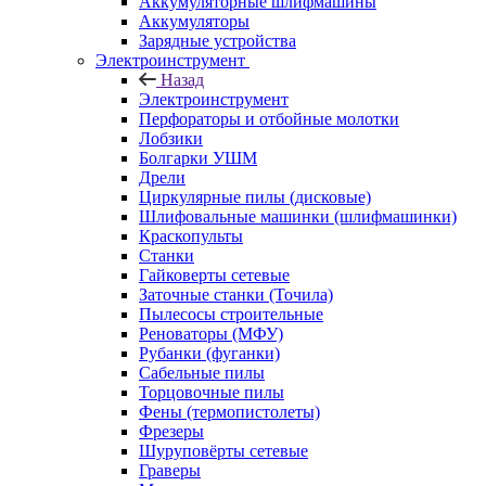
Аккумуляторные шлифмашины
Аккумуляторы
Зарядные устройства
Электроинструмент
Назад
Электроинструмент
Перфораторы и отбойные молотки
Лобзики
Болгарки УШМ
Дрели
Циркулярные пилы (дисковые)
Шлифовальные машинки (шлифмашинки)
Краскопульты
Станки
Гайковерты сетевые
Заточные станки (Точила)
Пылесосы строительные
Реноваторы (МФУ)
Рубанки (фуганки)
Сабельные пилы
Торцовочные пилы
Фены (термопистолеты)
Фрезеры
Шуруповёрты сетевые
Граверы