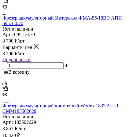
Фрезер аккумуляторный Интерскол ФМА-55/18ВЭ АПИ
695.1.0.70
Нет в наличии
Арт.: 695.1.0.70
8 790
₽
/шт
Варианты цен
8 790
₽
/шт
Подробности
В корзину
Фрезер аккумуляторный кромочный Wortex 1835 ALL1
CMM183502629
Нет в наличии
Арт.: 183502629
8 857
₽
/шт
10 420
₽