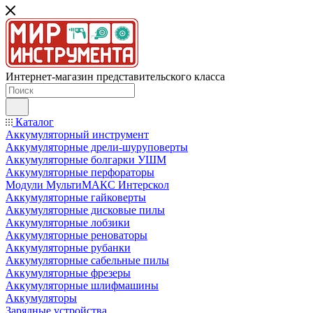
Интернет-магазин представительского класса
Каталог
Аккумуляторный инструмент
Аккумуляторные дрели-шуруповерты
Аккумуляторные болгарки УШМ
Аккумуляторные перфораторы
Модули МультиМАКС Интерскол
Аккумуляторные гайковерты
Аккумуляторные дисковые пилы
Аккумуляторные лобзики
Аккумуляторные реноваторы
Аккумуляторные рубанки
Аккумуляторные сабельные пилы
Аккумуляторные фрезеры
Аккумуляторные шлифмашины
Аккумуляторы
Зарядные устройства