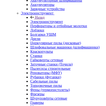
Аккумуляторные шлифмашины
Аккумуляторы
Зарядные устройства
Электроинструмент
Назад
Электроинструмент
Перфораторы и отбойные молотки
Лобзики
Болгарки УШМ
Дрели
Циркулярные пилы (дисковые)
Шлифовальные машинки (шлифмашинки)
Краскопульты
Станки
Гайковерты сетевые
Заточные станки (Точила)
Пылесосы строительные
Реноваторы (МФУ)
Рубанки (фуганки)
Сабельные пилы
Торцовочные пилы
Фены (термопистолеты)
Фрезеры
Шуруповёрты сетевые
Граверы