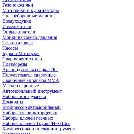
Газонокосилки
Мотоблоки и культиваторы
Снегоуборочные машины
Воздуходувки
Измельчители
Опрыскиватели
Мойки высокого давления
Тачки садовые
Насосы
Буры и Мотобуры
Сварочная техника
Плазморезы
Аргонодуговая сварка TIG
Полуавтоматы сварочные
Сварочные аппараты ММА
Маски сварочные
Автомобильный инструмент
Наборы инструмента
Домкраты
Компрессор автомобильный
Наборы головок торцевых
Наборы ключей гаечных
Наборы ключей Трубка/Hex/Torx
Компрессоры и пневмоинструмент