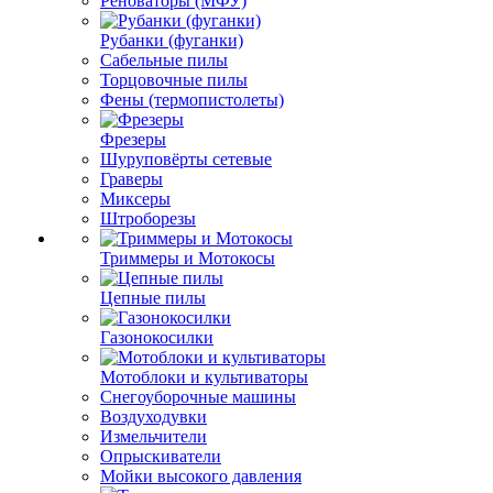
Реноваторы (МФУ)
Рубанки (фуганки)
Сабельные пилы
Торцовочные пилы
Фены (термопистолеты)
Фрезеры
Шуруповёрты сетевые
Граверы
Миксеры
Штроборезы
Триммеры и Мотокосы
Цепные пилы
Газонокосилки
Мотоблоки и культиваторы
Снегоуборочные машины
Воздуходувки
Измельчители
Опрыскиватели
Мойки высокого давления