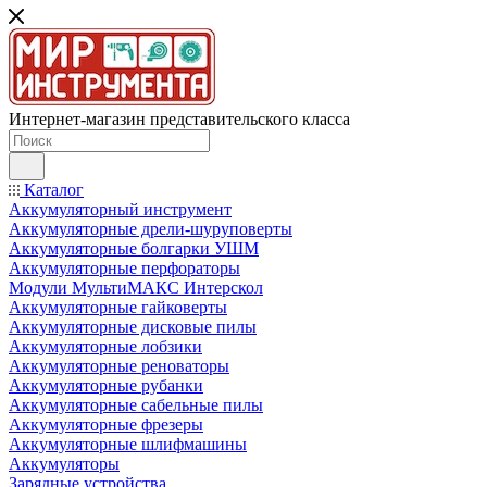
Интернет-магазин представительского класса
Каталог
Аккумуляторный инструмент
Аккумуляторные дрели-шуруповерты
Аккумуляторные болгарки УШМ
Аккумуляторные перфораторы
Модули МультиМАКС Интерскол
Аккумуляторные гайковерты
Аккумуляторные дисковые пилы
Аккумуляторные лобзики
Аккумуляторные реноваторы
Аккумуляторные рубанки
Аккумуляторные сабельные пилы
Аккумуляторные фрезеры
Аккумуляторные шлифмашины
Аккумуляторы
Зарядные устройства