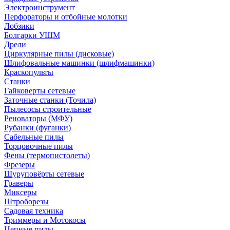
Электроинструмент
Перфораторы и отбойные молотки
Лобзики
Болгарки УШМ
Дрели
Циркулярные пилы (дисковые)
Шлифовальные машинки (шлифмашинки)
Краскопульты
Станки
Гайковерты сетевые
Заточные станки (Точила)
Пылесосы строительные
Реноваторы (МФУ)
Рубанки (фуганки)
Сабельные пилы
Торцовочные пилы
Фены (термопистолеты)
Фрезеры
Шуруповёрты сетевые
Граверы
Миксеры
Штроборезы
Садовая техника
Триммеры и Мотокосы
Цепные пилы