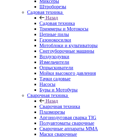
Миксеры
Штроборезы
Садовая техника
Назад
Садовая техника
Триммеры и Мотокосы
Цепные пилы
Газонокосилки
Мотоблоки и культиваторы
Снегоуборочные машины
Воздуходувки
Измельчители
Опрыскиватели
Мойки высокого давления
Тачки садовые
Насосы
Буры и Мотобуры
Сварочная техника
Назад
Сварочная техника
Плазморезы
Аргонодуговая сварка TIG
Полуавтоматы сварочные
Сварочные аппараты ММА
Маски сварочные