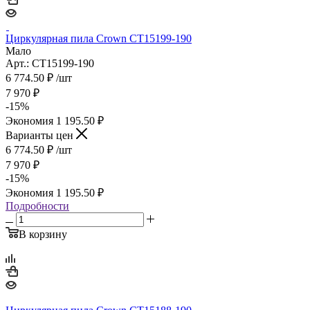
Циркулярная пила Crown CT15199-190
Мало
Арт.: CT15199-190
6 774.50
₽
/шт
7 970
₽
-
15
%
Экономия
1 195.50
₽
Варианты цен
6 774.50
₽
/шт
7 970
₽
-
15
%
Экономия
1 195.50
₽
Подробности
В корзину