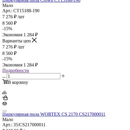
Циркулярная пила Crown CT15188-190
Мало
Арт.: CT15188-190
7 276
₽
/шт
8 560
₽
-
15
%
Экономия
1 284
₽
Варианты цен
7 276
₽
/шт
8 560
₽
-
15
%
Экономия
1 284
₽
Подробности
В корзину
Циркулярная пила WORTEX CS 2170 CS217000011
Мало
Арт.: 35/CS217000011