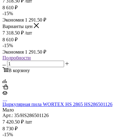
7 318.50
₽
/шт
8 610
₽
-
15
%
Экономия
1 291.50
₽
Варианты цен
7 318.50
₽
/шт
8 610
₽
-
15
%
Экономия
1 291.50
₽
Подробности
В корзину
Циркулярная пила WORTEX HS 2865 HS286501126
Мало
Арт.: 35/HS286501126
7 420.50
₽
/шт
8 730
₽
-
15
%