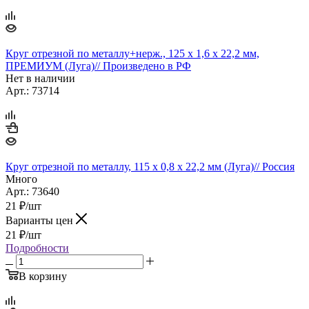
Круг отрезной по металлу+нерж., 125 х 1,6 х 22,2 мм,
ПРЕМИУМ (Луга)// Произведено в РФ
Нет в наличии
Арт.: 73714
Круг отрезной по металлу, 115 х 0,8 х 22,2 мм (Луга)// Россия
Много
Арт.: 73640
21
₽
/шт
Варианты цен
21
₽
/шт
Подробности
В корзину