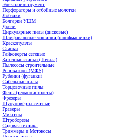
Электроинструмент
Перфораторы и отбойные молотки
Лобзики
Болгарки УШМ
Дрели
Циркулярные пилы (дисковые)
Шлифовальные машинки (шлифмашинки)
Краскопульты
Станки
Гайковерты сетевые
Заточные станки (Точила)
Пылесосы строительные
Реноваторы (МФУ)
Рубанки (фуганки)
Сабельные пилы
Торцовочные пилы
Фены (термопистолеты)
Фрезеры
Шуруповёрты сетевые
Граверы
Миксеры
Штроборезы
Садовая техника
Триммеры и Мотокосы
Цепные пилы