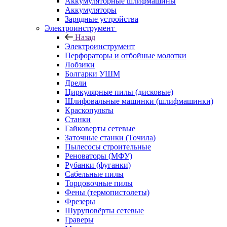
Аккумуляторные шлифмашины
Аккумуляторы
Зарядные устройства
Электроинструмент
Назад
Электроинструмент
Перфораторы и отбойные молотки
Лобзики
Болгарки УШМ
Дрели
Циркулярные пилы (дисковые)
Шлифовальные машинки (шлифмашинки)
Краскопульты
Станки
Гайковерты сетевые
Заточные станки (Точила)
Пылесосы строительные
Реноваторы (МФУ)
Рубанки (фуганки)
Сабельные пилы
Торцовочные пилы
Фены (термопистолеты)
Фрезеры
Шуруповёрты сетевые
Граверы