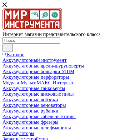
Интернет-магазин представительского класса
Каталог
Аккумуляторный инструмент
Аккумуляторные дрели-шуруповерты
Аккумуляторные болгарки УШМ
Аккумуляторные перфораторы
Модули МультиМАКС Интерскол
Аккумуляторные гайковерты
Аккумуляторные дисковые пилы
Аккумуляторные лобзики
Аккумуляторные реноваторы
Аккумуляторные рубанки
Аккумуляторные сабельные пилы
Аккумуляторные фрезеры
Аккумуляторные шлифмашины
Аккумуляторы
Зарядные устройства