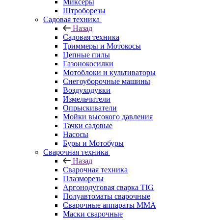
Миксеры
Штроборезы
Садовая техника
Назад
Садовая техника
Триммеры и Мотокосы
Цепные пилы
Газонокосилки
Мотоблоки и культиваторы
Снегоуборочные машины
Воздуходувки
Измельчители
Опрыскиватели
Мойки высокого давления
Тачки садовые
Насосы
Буры и Мотобуры
Сварочная техника
Назад
Сварочная техника
Плазморезы
Аргонодуговая сварка TIG
Полуавтоматы сварочные
Сварочные аппараты ММА
Маски сварочные