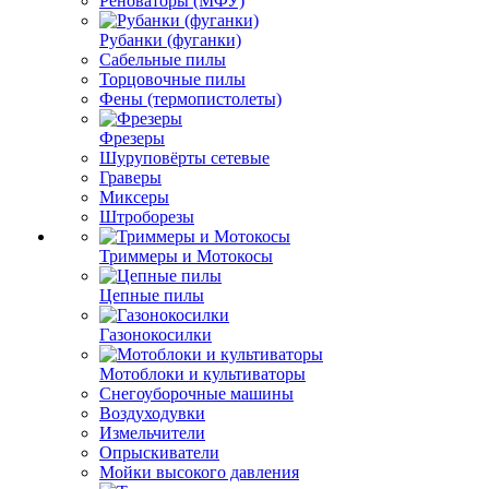
Реноваторы (МФУ)
Рубанки (фуганки)
Сабельные пилы
Торцовочные пилы
Фены (термопистолеты)
Фрезеры
Шуруповёрты сетевые
Граверы
Миксеры
Штроборезы
Триммеры и Мотокосы
Цепные пилы
Газонокосилки
Мотоблоки и культиваторы
Снегоуборочные машины
Воздуходувки
Измельчители
Опрыскиватели
Мойки высокого давления