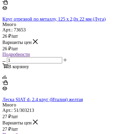
Круг отрезной по металлу, 125 х 2,0х 22 мм (Луга)
Много
Арт.: 73653
26
₽
/шт
Варианты цен
26
₽
/шт
Подробности
В корзину
Леска SIAT d- 2.4 круг (Италия) желтая
Много
Арт.: 51/303213
27
₽
/шт
Варианты цен
27
₽
/шт