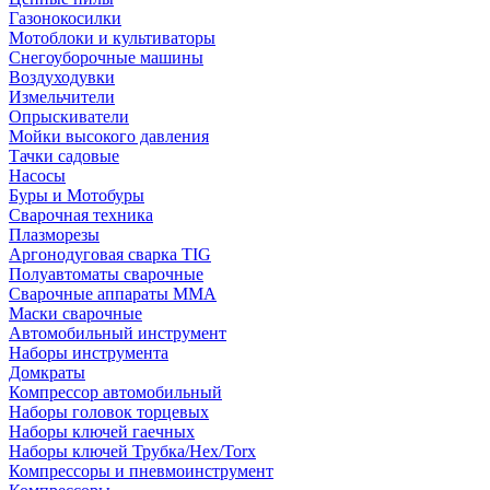
Газонокосилки
Мотоблоки и культиваторы
Снегоуборочные машины
Воздуходувки
Измельчители
Опрыскиватели
Мойки высокого давления
Тачки садовые
Насосы
Буры и Мотобуры
Сварочная техника
Плазморезы
Аргонодуговая сварка TIG
Полуавтоматы сварочные
Сварочные аппараты ММА
Маски сварочные
Автомобильный инструмент
Наборы инструмента
Домкраты
Компрессор автомобильный
Наборы головок торцевых
Наборы ключей гаечных
Наборы ключей Трубка/Hex/Torx
Компрессоры и пневмоинструмент