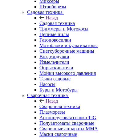
Миксеры
Штроборезы
Садовая техника
Назад
Садовая техника
Триммеры и Мотокосы
Цепные пилы
Газонокосилки
Мотоблоки и культиваторы
Снегоуборочные машины
Воздуходувки
Измельчители
Опрыскиватели
Мойки высокого давления
Тачки садовые
Насосы
Буры и Мотобуры
Сварочная техника
Назад
Сварочная техника
Плазморезы
Аргонодуговая сварка TIG
Полуавтоматы сварочные
Сварочные аппараты ММА
Маски сварочные