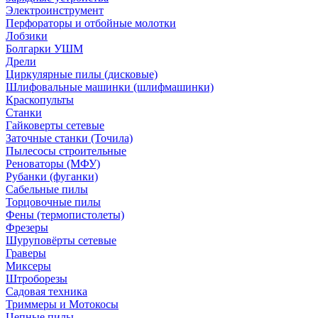
Электроинструмент
Перфораторы и отбойные молотки
Лобзики
Болгарки УШМ
Дрели
Циркулярные пилы (дисковые)
Шлифовальные машинки (шлифмашинки)
Краскопульты
Станки
Гайковерты сетевые
Заточные станки (Точила)
Пылесосы строительные
Реноваторы (МФУ)
Рубанки (фуганки)
Сабельные пилы
Торцовочные пилы
Фены (термопистолеты)
Фрезеры
Шуруповёрты сетевые
Граверы
Миксеры
Штроборезы
Садовая техника
Триммеры и Мотокосы
Цепные пилы