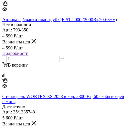
Аппарат д/сварки плас.труб QE ST-2000 (2000Вт,20-63мм)
Нет в наличии
Арт.: 793-350
4 590
₽
/шт
Варианты цен
4 590
₽
/шт
Подробности
В корзину
Степлер эл. WORTEX ES 2053 в кор. 2300 Вт, 60 скоб/гвоздей
в мин.,
Достаточно
Арт.: 35/1335748
5 600
₽
/шт
Варианты цен