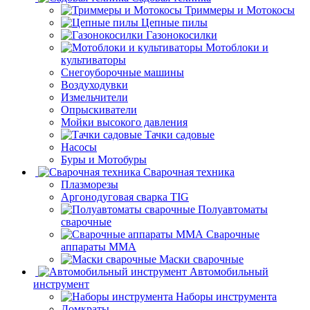
Триммеры и Мотокосы
Цепные пилы
Газонокосилки
Мотоблоки и
культиваторы
Снегоуборочные машины
Воздуходувки
Измельчители
Опрыскиватели
Мойки высокого давления
Тачки садовые
Насосы
Буры и Мотобуры
Сварочная техника
Плазморезы
Аргонодуговая сварка TIG
Полуавтоматы
сварочные
Сварочные
аппараты ММА
Маски сварочные
Автомобильный
инструмент
Наборы инструмента
Домкраты