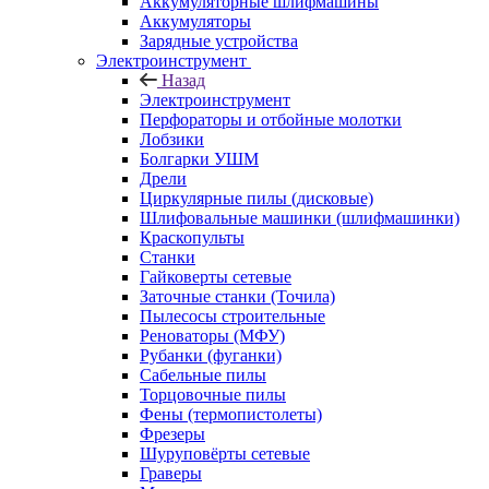
Аккумуляторные шлифмашины
Аккумуляторы
Зарядные устройства
Электроинструмент
Назад
Электроинструмент
Перфораторы и отбойные молотки
Лобзики
Болгарки УШМ
Дрели
Циркулярные пилы (дисковые)
Шлифовальные машинки (шлифмашинки)
Краскопульты
Станки
Гайковерты сетевые
Заточные станки (Точила)
Пылесосы строительные
Реноваторы (МФУ)
Рубанки (фуганки)
Сабельные пилы
Торцовочные пилы
Фены (термопистолеты)
Фрезеры
Шуруповёрты сетевые
Граверы