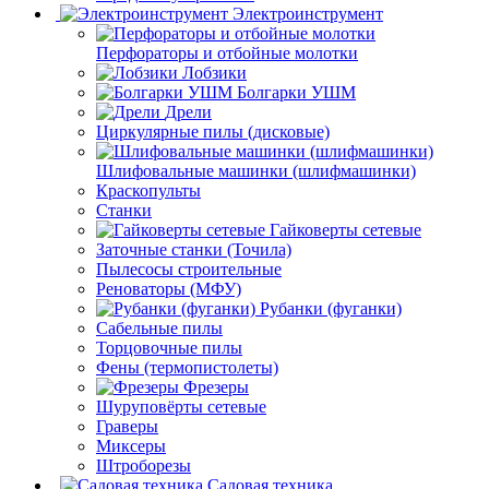
Электроинструмент
Перфораторы и отбойные молотки
Лобзики
Болгарки УШМ
Дрели
Циркулярные пилы (дисковые)
Шлифовальные машинки (шлифмашинки)
Краскопульты
Станки
Гайковерты сетевые
Заточные станки (Точила)
Пылесосы строительные
Реноваторы (МФУ)
Рубанки (фуганки)
Сабельные пилы
Торцовочные пилы
Фены (термопистолеты)
Фрезеры
Шуруповёрты сетевые
Граверы
Миксеры
Штроборезы
Садовая техника