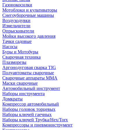
Газонокосилки
Мотоблоки и культиваторы
Снегоуборочные машины
Воздуходувки
Измельчители
Опрыскиватели
Мойки высокого давления
Тачки садовые
Насосы
Буры и Мотобуры
Сварочная техника
Плазморезы
Аргонодуговая сварка TIG
Полуавтоматы сварочные
Сварочные аппараты ММА
Маски сварочные
Автомобильный инструмент
Наборы инструмента
Домкраты
Компрессор автомобильный
Наборы головок торцевых
Наборы ключей гаечных
Наборы ключей Трубка/Hex/Torx
Компрессоры и пневмоинструмент