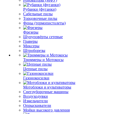
Реноваторы (МФУ)
Рубанки (фуганки)
Сабельные пилы
Торцовочные пилы
Фены (термопистолеты)
Фрезеры
Шуруповёрты сетевые
Граверы
Миксеры
Штроборезы
Триммеры и Мотокосы
Цепные пилы
Газонокосилки
Мотоблоки и культиваторы
Снегоуборочные машины
Воздуходувки
Измельчители
Опрыскиватели
Мойки высокого давления