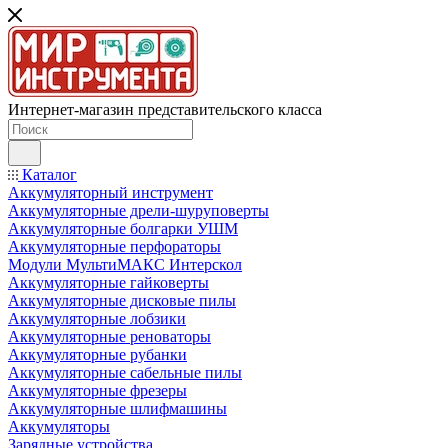
Интернет-магазин представительского класса
Каталог
Аккумуляторный инструмент
Аккумуляторные дрели-шуруповерты
Аккумуляторные болгарки УШМ
Аккумуляторные перфораторы
Модули МультиМАКС Интерскол
Аккумуляторные гайковерты
Аккумуляторные дисковые пилы
Аккумуляторные лобзики
Аккумуляторные реноваторы
Аккумуляторные рубанки
Аккумуляторные сабельные пилы
Аккумуляторные фрезеры
Аккумуляторные шлифмашины
Аккумуляторы
Зарядные устройства