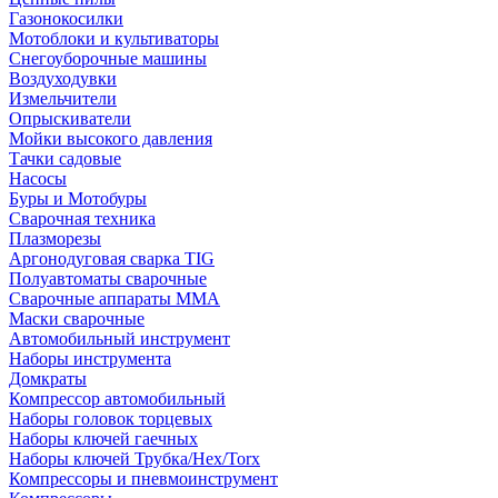
Газонокосилки
Мотоблоки и культиваторы
Снегоуборочные машины
Воздуходувки
Измельчители
Опрыскиватели
Мойки высокого давления
Тачки садовые
Насосы
Буры и Мотобуры
Сварочная техника
Плазморезы
Аргонодуговая сварка TIG
Полуавтоматы сварочные
Сварочные аппараты ММА
Маски сварочные
Автомобильный инструмент
Наборы инструмента
Домкраты
Компрессор автомобильный
Наборы головок торцевых
Наборы ключей гаечных
Наборы ключей Трубка/Hex/Torx
Компрессоры и пневмоинструмент