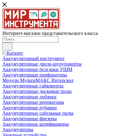
Интернет-магазин представительского класса
Каталог
Аккумуляторный инструмент
Аккумуляторные дрели-шуруповерты
Аккумуляторные болгарки УШМ
Аккумуляторные перфораторы
Модули МультиМАКС Интерскол
Аккумуляторные гайковерты
Аккумуляторные дисковые пилы
Аккумуляторные лобзики
Аккумуляторные реноваторы
Аккумуляторные рубанки
Аккумуляторные сабельные пилы
Аккумуляторные фрезеры
Аккумуляторные шлифмашины
Аккумуляторы
Зарядные устройства