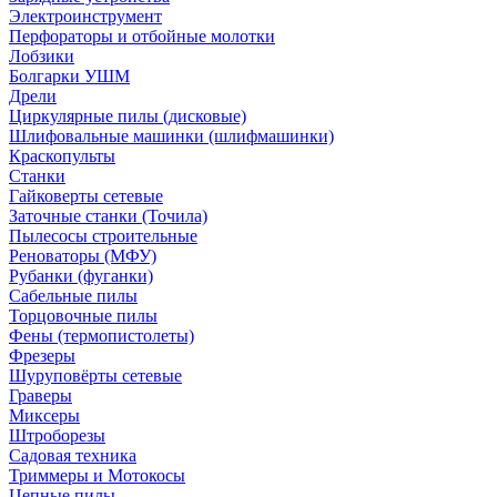
Электроинструмент
Перфораторы и отбойные молотки
Лобзики
Болгарки УШМ
Дрели
Циркулярные пилы (дисковые)
Шлифовальные машинки (шлифмашинки)
Краскопульты
Станки
Гайковерты сетевые
Заточные станки (Точила)
Пылесосы строительные
Реноваторы (МФУ)
Рубанки (фуганки)
Сабельные пилы
Торцовочные пилы
Фены (термопистолеты)
Фрезеры
Шуруповёрты сетевые
Граверы
Миксеры
Штроборезы
Садовая техника
Триммеры и Мотокосы
Цепные пилы