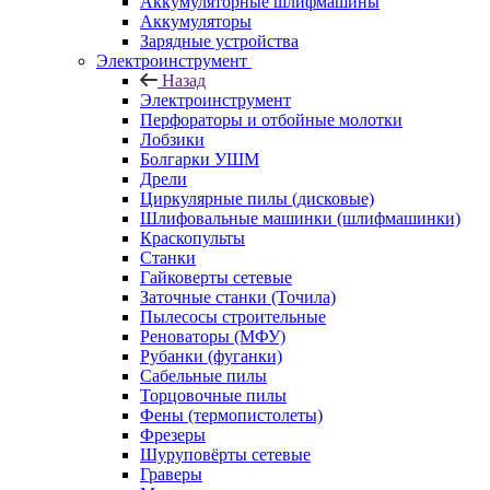
Аккумуляторные шлифмашины
Аккумуляторы
Зарядные устройства
Электроинструмент
Назад
Электроинструмент
Перфораторы и отбойные молотки
Лобзики
Болгарки УШМ
Дрели
Циркулярные пилы (дисковые)
Шлифовальные машинки (шлифмашинки)
Краскопульты
Станки
Гайковерты сетевые
Заточные станки (Точила)
Пылесосы строительные
Реноваторы (МФУ)
Рубанки (фуганки)
Сабельные пилы
Торцовочные пилы
Фены (термопистолеты)
Фрезеры
Шуруповёрты сетевые
Граверы