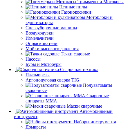
Триммеры и Мотокосы
Цепные пилы
Газонокосилки
Мотоблоки и
культиваторы
Снегоуборочные машины
Воздуходувки
Измельчители
Опрыскиватели
Мойки высокого давления
Тачки садовые
Насосы
Буры и Мотобуры
Сварочная техника
Плазморезы
Аргонодуговая сварка TIG
Полуавтоматы
сварочные
Сварочные
аппараты ММА
Маски сварочные
Автомобильный
инструмент
Наборы инструмента
Домкраты