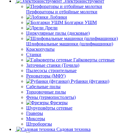
Электроинструмент
Перфораторы и отбойные молотки
Лобзики
Болгарки УШМ
Дрели
Циркулярные пилы (дисковые)
Шлифовальные машинки (шлифмашинки)
Краскопульты
Станки
Гайковерты сетевые
Заточные станки (Точила)
Пылесосы строительные
Реноваторы (МФУ)
Рубанки (фуганки)
Сабельные пилы
Торцовочные пилы
Фены (термопистолеты)
Фрезеры
Шуруповёрты сетевые
Граверы
Миксеры
Штроборезы
Садовая техника