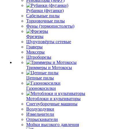
Реноваторы (МФУ)
Рубанки (фуганки)
Сабельные пилы
Торцовочные пилы
Фены (термопистолеты)
Фрезеры
Шуруповёрты сетевые
Граверы
Миксеры
Штроборезы
Триммеры и Мотокосы
Цепные пилы
Газонокосилки
Мотоблоки и культиваторы
Снегоуборочные машины
Воздуходувки
Измельчители
Опрыскиватели
Мойки высокого давления