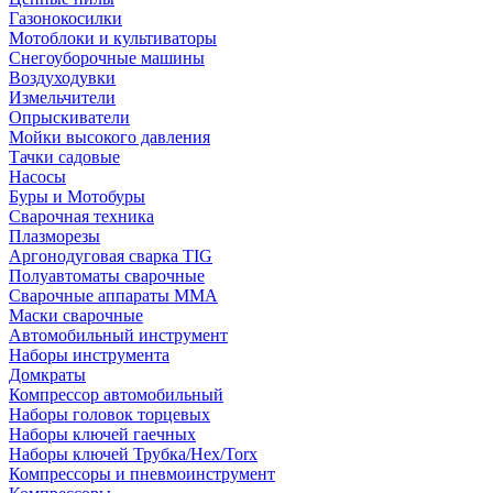
Газонокосилки
Мотоблоки и культиваторы
Снегоуборочные машины
Воздуходувки
Измельчители
Опрыскиватели
Мойки высокого давления
Тачки садовые
Насосы
Буры и Мотобуры
Сварочная техника
Плазморезы
Аргонодуговая сварка TIG
Полуавтоматы сварочные
Сварочные аппараты ММА
Маски сварочные
Автомобильный инструмент
Наборы инструмента
Домкраты
Компрессор автомобильный
Наборы головок торцевых
Наборы ключей гаечных
Наборы ключей Трубка/Hex/Torx
Компрессоры и пневмоинструмент