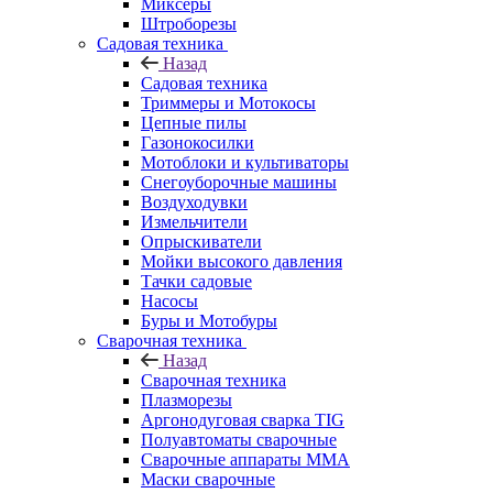
Миксеры
Штроборезы
Садовая техника
Назад
Садовая техника
Триммеры и Мотокосы
Цепные пилы
Газонокосилки
Мотоблоки и культиваторы
Снегоуборочные машины
Воздуходувки
Измельчители
Опрыскиватели
Мойки высокого давления
Тачки садовые
Насосы
Буры и Мотобуры
Сварочная техника
Назад
Сварочная техника
Плазморезы
Аргонодуговая сварка TIG
Полуавтоматы сварочные
Сварочные аппараты ММА
Маски сварочные