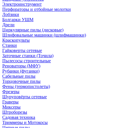
Электроинструмент
Перфораторы и отбойные молотки
Лобзики
Болгарки УШМ
Дрели
Циркулярные пилы (дисковые)
Шлифовальные машинки (шлифмашинки)
Краскопульты
Станки
Гайковерты сетевые
Заточные станки (Точила)
Пылесосы строительные
Реноваторы (МФУ)
Рубанки (фуганки)
Сабельные пилы
Торцовочные пилы
Фены (термопистолеты)
Фрезеры
Шуруповёрты сетевые
Граверы
Миксеры
Штроборезы
Садовая техника
Триммеры и Мотокосы
Цепные пилы