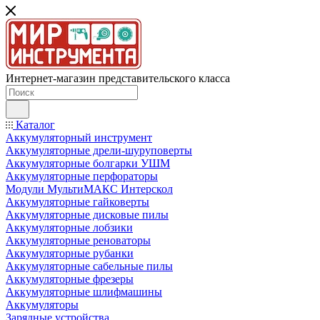
Интернет-магазин представительского класса
Каталог
Аккумуляторный инструмент
Аккумуляторные дрели-шуруповерты
Аккумуляторные болгарки УШМ
Аккумуляторные перфораторы
Модули МультиМАКС Интерскол
Аккумуляторные гайковерты
Аккумуляторные дисковые пилы
Аккумуляторные лобзики
Аккумуляторные реноваторы
Аккумуляторные рубанки
Аккумуляторные сабельные пилы
Аккумуляторные фрезеры
Аккумуляторные шлифмашины
Аккумуляторы
Зарядные устройства