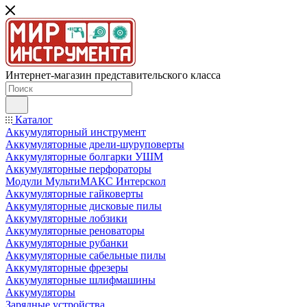
Интернет-магазин представительского класса
Каталог
Аккумуляторный инструмент
Аккумуляторные дрели-шуруповерты
Аккумуляторные болгарки УШМ
Аккумуляторные перфораторы
Модули МультиМАКС Интерскол
Аккумуляторные гайковерты
Аккумуляторные дисковые пилы
Аккумуляторные лобзики
Аккумуляторные реноваторы
Аккумуляторные рубанки
Аккумуляторные сабельные пилы
Аккумуляторные фрезеры
Аккумуляторные шлифмашины
Аккумуляторы
Зарядные устройства