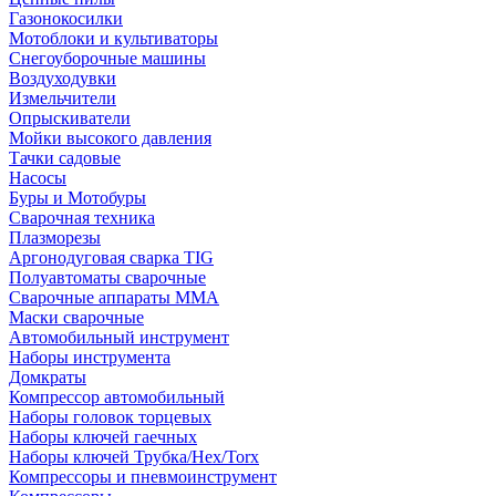
Газонокосилки
Мотоблоки и культиваторы
Снегоуборочные машины
Воздуходувки
Измельчители
Опрыскиватели
Мойки высокого давления
Тачки садовые
Насосы
Буры и Мотобуры
Сварочная техника
Плазморезы
Аргонодуговая сварка TIG
Полуавтоматы сварочные
Сварочные аппараты ММА
Маски сварочные
Автомобильный инструмент
Наборы инструмента
Домкраты
Компрессор автомобильный
Наборы головок торцевых
Наборы ключей гаечных
Наборы ключей Трубка/Hex/Torx
Компрессоры и пневмоинструмент