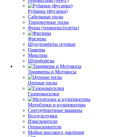
Реноваторы (МФУ)
Рубанки (фуганки)
Сабельные пилы
Торцовочные пилы
Фены (термопистолеты)
Фрезеры
Шуруповёрты сетевые
Граверы
Миксеры
Штроборезы
Триммеры и Мотокосы
Цепные пилы
Газонокосилки
Мотоблоки и культиваторы
Снегоуборочные машины
Воздуходувки
Измельчители
Опрыскиватели
Мойки высокого давления