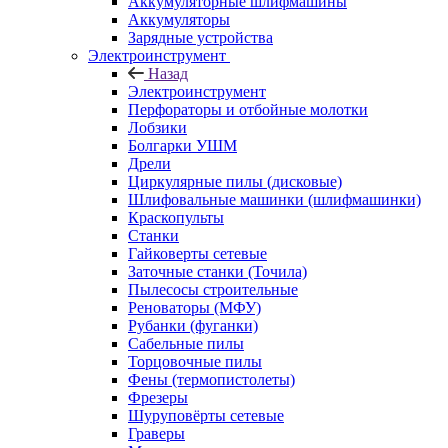
Аккумуляторные шлифмашины
Аккумуляторы
Зарядные устройства
Электроинструмент
Назад
Электроинструмент
Перфораторы и отбойные молотки
Лобзики
Болгарки УШМ
Дрели
Циркулярные пилы (дисковые)
Шлифовальные машинки (шлифмашинки)
Краскопульты
Станки
Гайковерты сетевые
Заточные станки (Точила)
Пылесосы строительные
Реноваторы (МФУ)
Рубанки (фуганки)
Сабельные пилы
Торцовочные пилы
Фены (термопистолеты)
Фрезеры
Шуруповёрты сетевые
Граверы