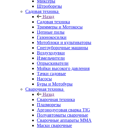
Миксеры
Штроборезы
Садовая техника
Назад
Садовая техника
Триммеры и Мотокосы
Цепные пилы
Газонокосилки
Мотоблоки и культиваторы
Снегоуборочные машины
Воздуходувки
Измельчители
Опрыскиватели
Мойки высокого давления
Тачки садовые
Насосы
Буры и Мотобуры
Сварочная техника
Назад
Сварочная техника
Плазморезы
Аргонодуговая сварка TIG
Полуавтоматы сварочные
Сварочные аппараты ММА
Маски сварочные