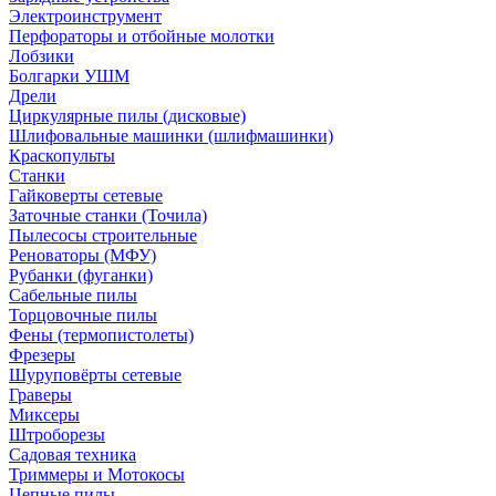
Электроинструмент
Перфораторы и отбойные молотки
Лобзики
Болгарки УШМ
Дрели
Циркулярные пилы (дисковые)
Шлифовальные машинки (шлифмашинки)
Краскопульты
Станки
Гайковерты сетевые
Заточные станки (Точила)
Пылесосы строительные
Реноваторы (МФУ)
Рубанки (фуганки)
Сабельные пилы
Торцовочные пилы
Фены (термопистолеты)
Фрезеры
Шуруповёрты сетевые
Граверы
Миксеры
Штроборезы
Садовая техника
Триммеры и Мотокосы
Цепные пилы