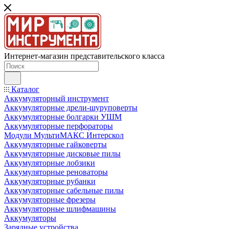
Интернет-магазин представительского класса
Каталог
Аккумуляторный инструмент
Аккумуляторные дрели-шуруповерты
Аккумуляторные болгарки УШМ
Аккумуляторные перфораторы
Модули МультиМАКС Интерскол
Аккумуляторные гайковерты
Аккумуляторные дисковые пилы
Аккумуляторные лобзики
Аккумуляторные реноваторы
Аккумуляторные рубанки
Аккумуляторные сабельные пилы
Аккумуляторные фрезеры
Аккумуляторные шлифмашины
Аккумуляторы
Зарядные устройства