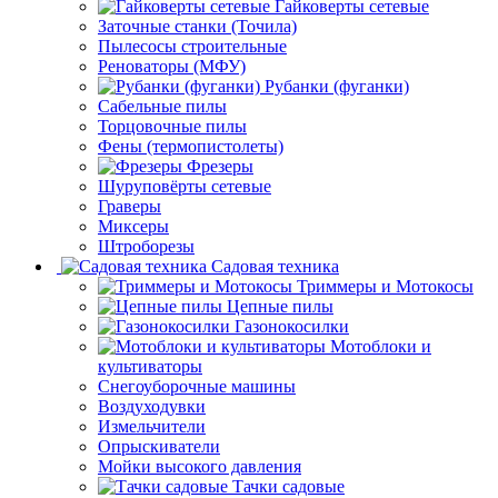
Гайковерты сетевые
Заточные станки (Точила)
Пылесосы строительные
Реноваторы (МФУ)
Рубанки (фуганки)
Сабельные пилы
Торцовочные пилы
Фены (термопистолеты)
Фрезеры
Шуруповёрты сетевые
Граверы
Миксеры
Штроборезы
Садовая техника
Триммеры и Мотокосы
Цепные пилы
Газонокосилки
Мотоблоки и
культиваторы
Снегоуборочные машины
Воздуходувки
Измельчители
Опрыскиватели
Мойки высокого давления
Тачки садовые