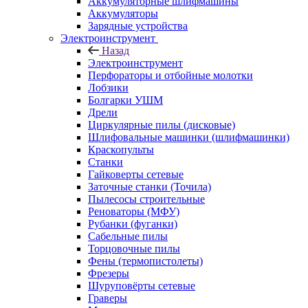
Аккумуляторные шлифмашины
Аккумуляторы
Зарядные устройства
Электроинструмент
Назад
Электроинструмент
Перфораторы и отбойные молотки
Лобзики
Болгарки УШМ
Дрели
Циркулярные пилы (дисковые)
Шлифовальные машинки (шлифмашинки)
Краскопульты
Станки
Гайковерты сетевые
Заточные станки (Точила)
Пылесосы строительные
Реноваторы (МФУ)
Рубанки (фуганки)
Сабельные пилы
Торцовочные пилы
Фены (термопистолеты)
Фрезеры
Шуруповёрты сетевые
Граверы