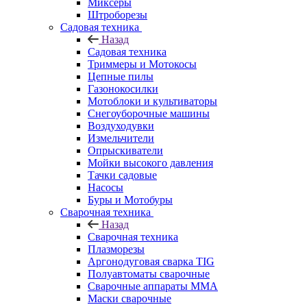
Миксеры
Штроборезы
Садовая техника
Назад
Садовая техника
Триммеры и Мотокосы
Цепные пилы
Газонокосилки
Мотоблоки и культиваторы
Снегоуборочные машины
Воздуходувки
Измельчители
Опрыскиватели
Мойки высокого давления
Тачки садовые
Насосы
Буры и Мотобуры
Сварочная техника
Назад
Сварочная техника
Плазморезы
Аргонодуговая сварка TIG
Полуавтоматы сварочные
Сварочные аппараты ММА
Маски сварочные