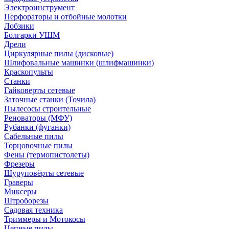
Электроинструмент
Перфораторы и отбойные молотки
Лобзики
Болгарки УШМ
Дрели
Циркулярные пилы (дисковые)
Шлифовальные машинки (шлифмашинки)
Краскопульты
Станки
Гайковерты сетевые
Заточные станки (Точила)
Пылесосы строительные
Реноваторы (МФУ)
Рубанки (фуганки)
Сабельные пилы
Торцовочные пилы
Фены (термопистолеты)
Фрезеры
Шуруповёрты сетевые
Граверы
Миксеры
Штроборезы
Садовая техника
Триммеры и Мотокосы
Цепные пилы