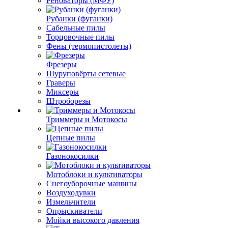
Реноваторы (МФУ)
Рубанки (фуганки)
Сабельные пилы
Торцовочные пилы
Фены (термопистолеты)
Фрезеры
Шуруповёрты сетевые
Граверы
Миксеры
Штроборезы
Триммеры и Мотокосы
Цепные пилы
Газонокосилки
Мотоблоки и культиваторы
Снегоуборочные машины
Воздуходувки
Измельчители
Опрыскиватели
Мойки высокого давления