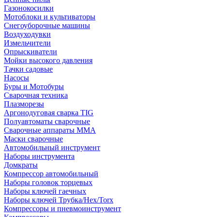
Газонокосилки
Мотоблоки и культиваторы
Снегоуборочные машины
Воздуходувки
Измельчители
Опрыскиватели
Мойки высокого давления
Тачки садовые
Насосы
Буры и Мотобуры
Сварочная техника
Плазморезы
Аргонодуговая сварка TIG
Полуавтоматы сварочные
Сварочные аппараты ММА
Маски сварочные
Автомобильный инструмент
Наборы инструмента
Домкраты
Компрессор автомобильный
Наборы головок торцевых
Наборы ключей гаечных
Наборы ключей Трубка/Hex/Torx
Компрессоры и пневмоинструмент