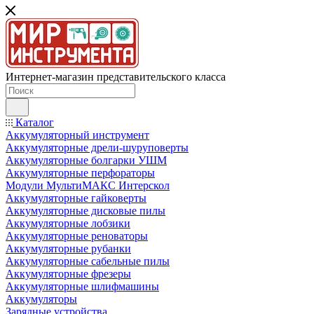
Интернет-магазин представительского класса
Каталог
Аккумуляторный инструмент
Аккумуляторные дрели-шуруповерты
Аккумуляторные болгарки УШМ
Аккумуляторные перфораторы
Модули МультиМАКС Интерскол
Аккумуляторные гайковерты
Аккумуляторные дисковые пилы
Аккумуляторные лобзики
Аккумуляторные реноваторы
Аккумуляторные рубанки
Аккумуляторные сабельные пилы
Аккумуляторные фрезеры
Аккумуляторные шлифмашины
Аккумуляторы
Зарядные устройства