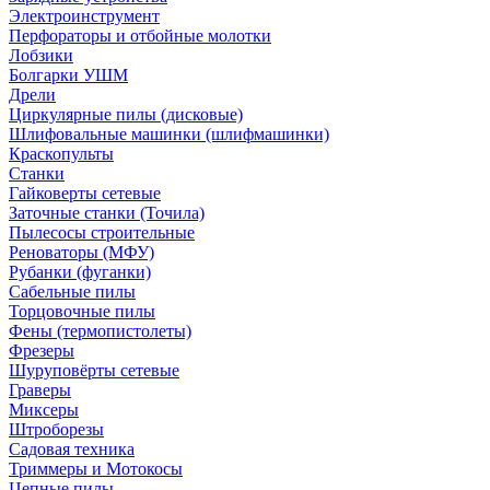
Электроинструмент
Перфораторы и отбойные молотки
Лобзики
Болгарки УШМ
Дрели
Циркулярные пилы (дисковые)
Шлифовальные машинки (шлифмашинки)
Краскопульты
Станки
Гайковерты сетевые
Заточные станки (Точила)
Пылесосы строительные
Реноваторы (МФУ)
Рубанки (фуганки)
Сабельные пилы
Торцовочные пилы
Фены (термопистолеты)
Фрезеры
Шуруповёрты сетевые
Граверы
Миксеры
Штроборезы
Садовая техника
Триммеры и Мотокосы
Цепные пилы