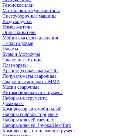
Газонокосилки
Мотоблоки и культиваторы
Снегоуборочные машины
Воздуходувки
Измельчители
Опрыскиватели
Мойки высокого давления
Тачки садовые
Насосы
Буры и Мотобуры
Сварочная техника
Плазморезы
Аргонодуговая сварка TIG
Полуавтоматы сварочные
Сварочные аппараты ММА
Маски сварочные
Автомобильный инструмент
Наборы инструмента
Домкраты
Компрессор автомобильный
Наборы головок торцевых
Наборы ключей гаечных
Наборы ключей Трубка/Hex/Torx
Компрессоры и пневмоинструмент