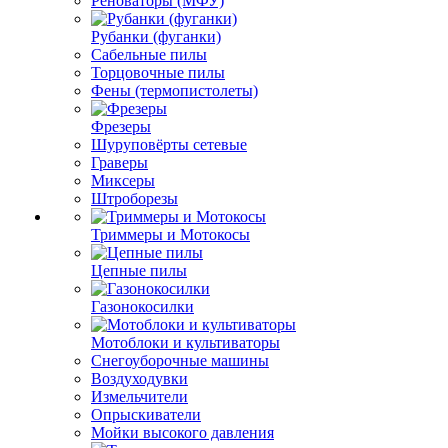
Реноваторы (МФУ)
Рубанки (фуганки)
Сабельные пилы
Торцовочные пилы
Фены (термопистолеты)
Фрезеры
Шуруповёрты сетевые
Граверы
Миксеры
Штроборезы
Триммеры и Мотокосы
Цепные пилы
Газонокосилки
Мотоблоки и культиваторы
Снегоуборочные машины
Воздуходувки
Измельчители
Опрыскиватели
Мойки высокого давления