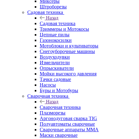
Миксеры
Штроборезы
Садовая техника
Назад
Садовая техника
Триммеры и Мотокосы
Цепные пилы
Газонокосилки
Мотоблоки и культиваторы
Снегоуборочные машины
Воздуходувки
Измельчители
Опрыскиватели
Мойки высокого давления
Тачки садовые
Насосы
Буры и Мотобуры
Сварочная техника
Назад
Сварочная техника
Плазморезы
Аргонодуговая сварка TIG
Полуавтоматы сварочные
Сварочные аппараты ММА
Маски сварочные