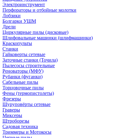
Электроинструмент
Перфораторы и отбойные молотки
Лобзики
Болгарки УШМ
Дрели
Циркулярные пилы (дисковые)
Шлифовальные машинки (шлифмашинки)
Краскопульты
Станки
Гайковерты сетевые
Заточные станки (Точила)
Пылесосы строительные
Реноваторы (МФУ)
Рубанки (фуганки)
Сабельные пилы
Торцовочные пилы
Фены (термопистолеты)
Фрезеры
Шуруповёрты сетевые
Граверы
Миксеры
Штроборезы
Садовая техника
Триммеры и Мотокосы
Цепные пилы