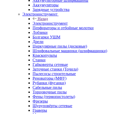
Аккумуляторные шлифмашины
Аккумуляторы
Зарядные устройства
Электроинструмент
Назад
Электроинструмент
Перфораторы и отбойные молотки
Лобзики
Болгарки УШМ
Дрели
Циркулярные пилы (дисковые)
Шлифовальные машинки (шлифмашинки)
Краскопульты
Станки
Гайковерты сетевые
Заточные станки (Точила)
Пылесосы строительные
Реноваторы (МФУ)
Рубанки (фуганки)
Сабельные пилы
Торцовочные пилы
Фены (термопистолеты)
Фрезеры
Шуруповёрты сетевые
Граверы