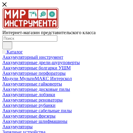
Интернет-магазин представительского класса
Каталог
Аккумуляторный инструмент
Аккумуляторные дрели-шуруповерты
Аккумуляторные болгарки УШМ
Аккумуляторные перфораторы
Модули МультиМАКС Интерскол
Аккумуляторные гайковерты
Аккумуляторные дисковые пилы
Аккумуляторные лобзики
Аккумуляторные реноваторы
Аккумуляторные рубанки
Аккумуляторные сабельные пилы
Аккумуляторные фрезеры
Аккумуляторные шлифмашины
Аккумуляторы
Зарядные устройства