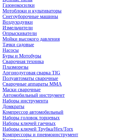
Газонокосилки
Мотоблоки и культиваторы
Снегоуборочные машины
Воздуходувки
Измельчители
Опрыскиватели
Мойки высокого давления
Тачки садовые
Насосы
Буры и Мотобуры
Сварочная техника
Плазморезы
Аргонодуговая сварка TIG
Полуавтоматы сварочные
Сварочные аппараты ММА
Маски сварочные
Автомобильный инструмент
Наборы инструмента
Домкраты
Компрессор автомобильный
Наборы головок торцевых
Наборы ключей гаечных
Наборы ключей Трубка/Hex/Torx
Компрессоры и пневмоинструмент