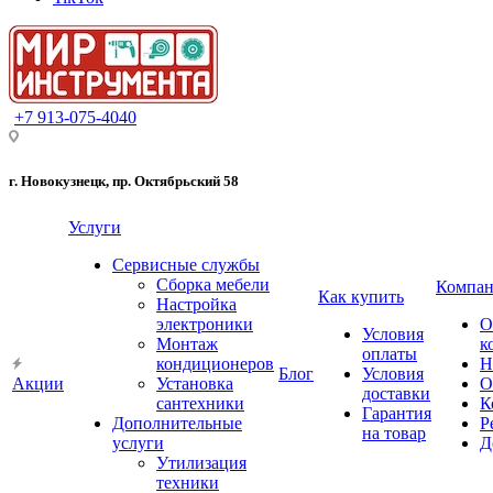
+7 913-075-4040
г. Новокузнецк, пр. Октябрьский 58
Услуги
Сервисные службы
Сборка мебели
Компан
Как купить
Настройка
электроники
О
Условия
Монтаж
к
оплаты
кондиционеров
Н
Блог
Условия
Акции
Установка
О
доставки
сантехники
К
Гарантия
Дополнительные
Р
на товар
услуги
Д
Утилизация
техники