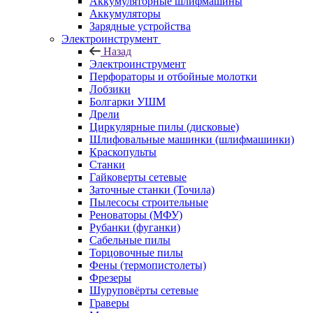
Аккумуляторные шлифмашины
Аккумуляторы
Зарядные устройства
Электроинструмент
Назад
Электроинструмент
Перфораторы и отбойные молотки
Лобзики
Болгарки УШМ
Дрели
Циркулярные пилы (дисковые)
Шлифовальные машинки (шлифмашинки)
Краскопульты
Станки
Гайковерты сетевые
Заточные станки (Точила)
Пылесосы строительные
Реноваторы (МФУ)
Рубанки (фуганки)
Сабельные пилы
Торцовочные пилы
Фены (термопистолеты)
Фрезеры
Шуруповёрты сетевые
Граверы