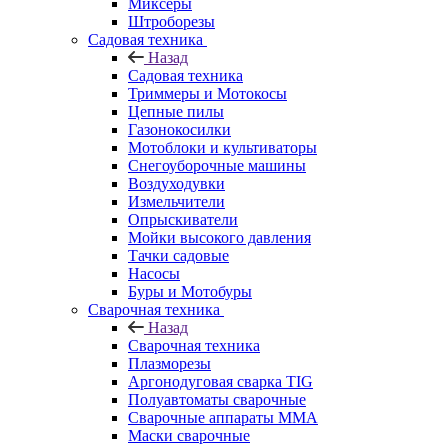
Миксеры
Штроборезы
Садовая техника
Назад
Садовая техника
Триммеры и Мотокосы
Цепные пилы
Газонокосилки
Мотоблоки и культиваторы
Снегоуборочные машины
Воздуходувки
Измельчители
Опрыскиватели
Мойки высокого давления
Тачки садовые
Насосы
Буры и Мотобуры
Сварочная техника
Назад
Сварочная техника
Плазморезы
Аргонодуговая сварка TIG
Полуавтоматы сварочные
Сварочные аппараты ММА
Маски сварочные