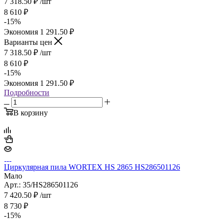
7 318.50
₽
/шт
8 610
₽
-
15
%
Экономия
1 291.50
₽
Варианты цен
7 318.50
₽
/шт
8 610
₽
-
15
%
Экономия
1 291.50
₽
Подробности
В корзину
Циркулярная пила WORTEX HS 2865 HS286501126
Мало
Арт.: 35/HS286501126
7 420.50
₽
/шт
8 730
₽
-
15
%