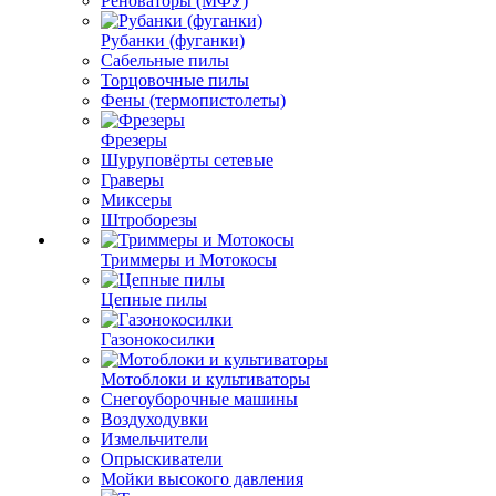
Реноваторы (МФУ)
Рубанки (фуганки)
Сабельные пилы
Торцовочные пилы
Фены (термопистолеты)
Фрезеры
Шуруповёрты сетевые
Граверы
Миксеры
Штроборезы
Триммеры и Мотокосы
Цепные пилы
Газонокосилки
Мотоблоки и культиваторы
Снегоуборочные машины
Воздуходувки
Измельчители
Опрыскиватели
Мойки высокого давления