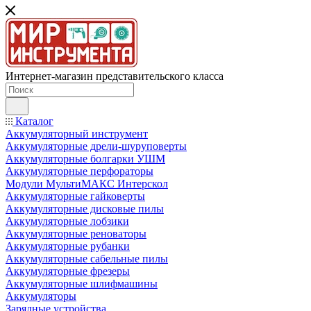
Интернет-магазин представительского класса
Каталог
Аккумуляторный инструмент
Аккумуляторные дрели-шуруповерты
Аккумуляторные болгарки УШМ
Аккумуляторные перфораторы
Модули МультиМАКС Интерскол
Аккумуляторные гайковерты
Аккумуляторные дисковые пилы
Аккумуляторные лобзики
Аккумуляторные реноваторы
Аккумуляторные рубанки
Аккумуляторные сабельные пилы
Аккумуляторные фрезеры
Аккумуляторные шлифмашины
Аккумуляторы
Зарядные устройства