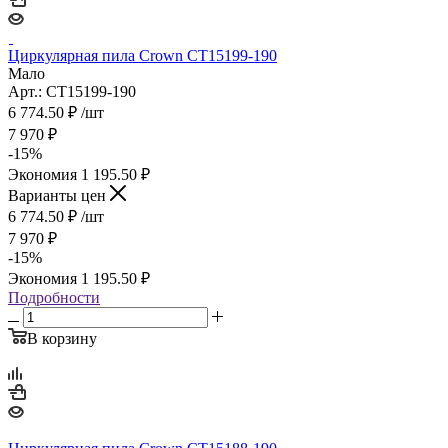
Циркулярная пила Crown CT15199-190
Мало
Арт.: CT15199-190
6 774.50
₽
/шт
7 970
₽
-
15
%
Экономия
1 195.50
₽
Варианты цен
6 774.50
₽
/шт
7 970
₽
-
15
%
Экономия
1 195.50
₽
Подробности
В корзину