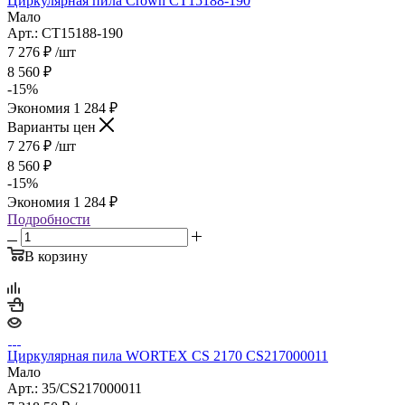
Циркулярная пила Crown CT15188-190
Мало
Арт.: CT15188-190
7 276
₽
/шт
8 560
₽
-
15
%
Экономия
1 284
₽
Варианты цен
7 276
₽
/шт
8 560
₽
-
15
%
Экономия
1 284
₽
Подробности
В корзину
Циркулярная пила WORTEX CS 2170 CS217000011
Мало
Арт.: 35/CS217000011