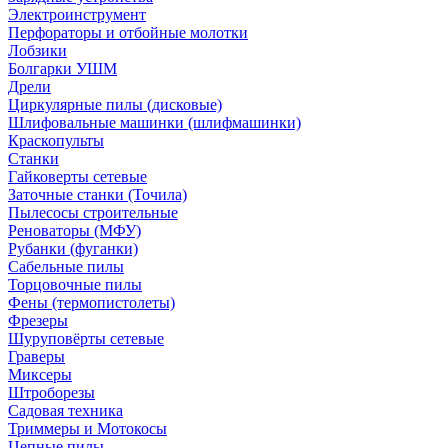
Электроинструмент
Перфораторы и отбойные молотки
Лобзики
Болгарки УШМ
Дрели
Циркулярные пилы (дисковые)
Шлифовальные машинки (шлифмашинки)
Краскопульты
Станки
Гайковерты сетевые
Заточные станки (Точила)
Пылесосы строительные
Реноваторы (МФУ)
Рубанки (фуганки)
Сабельные пилы
Торцовочные пилы
Фены (термопистолеты)
Фрезеры
Шуруповёрты сетевые
Граверы
Миксеры
Штроборезы
Садовая техника
Триммеры и Мотокосы
Цепные пилы