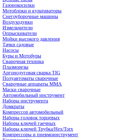
Газонокосилки
Мотоблоки и культиваторы
Снегоуборочные машины
Воздуходувки
Измельчители
Опрыскиватели
Мойки высокого давления
Тачки садовые
Насосы
Буры и Мотобуры
Сварочная техника
Плазморезы
Аргонодуговая сварка TIG
Полуавтоматы сварочные
Сварочные аппараты ММА
Маски сварочные
Автомобильный инструмент
Наборы инструмента
Домкраты
Компрессор автомобильный
Наборы головок торцевых
Наборы ключей гаечных
Наборы ключей Трубка/Hex/Torx
Компрессоры и пневмоинструмент