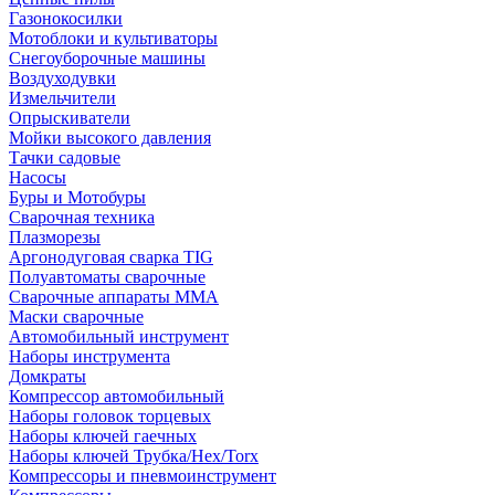
Газонокосилки
Мотоблоки и культиваторы
Снегоуборочные машины
Воздуходувки
Измельчители
Опрыскиватели
Мойки высокого давления
Тачки садовые
Насосы
Буры и Мотобуры
Сварочная техника
Плазморезы
Аргонодуговая сварка TIG
Полуавтоматы сварочные
Сварочные аппараты ММА
Маски сварочные
Автомобильный инструмент
Наборы инструмента
Домкраты
Компрессор автомобильный
Наборы головок торцевых
Наборы ключей гаечных
Наборы ключей Трубка/Hex/Torx
Компрессоры и пневмоинструмент