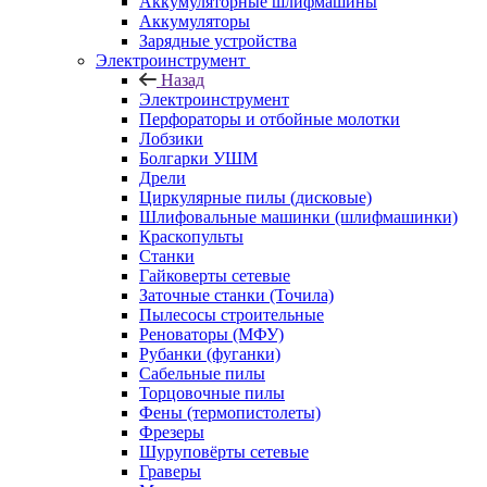
Аккумуляторные шлифмашины
Аккумуляторы
Зарядные устройства
Электроинструмент
Назад
Электроинструмент
Перфораторы и отбойные молотки
Лобзики
Болгарки УШМ
Дрели
Циркулярные пилы (дисковые)
Шлифовальные машинки (шлифмашинки)
Краскопульты
Станки
Гайковерты сетевые
Заточные станки (Точила)
Пылесосы строительные
Реноваторы (МФУ)
Рубанки (фуганки)
Сабельные пилы
Торцовочные пилы
Фены (термопистолеты)
Фрезеры
Шуруповёрты сетевые
Граверы