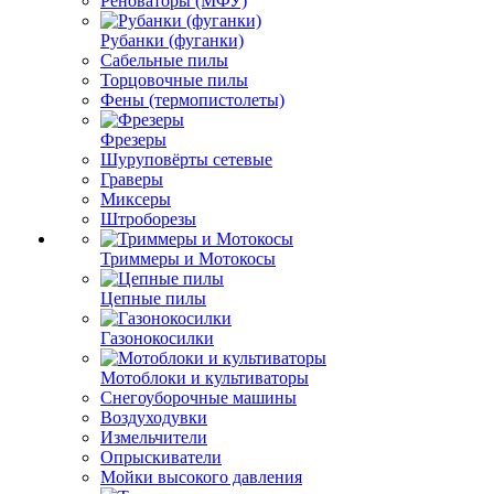
Реноваторы (МФУ)
Рубанки (фуганки)
Сабельные пилы
Торцовочные пилы
Фены (термопистолеты)
Фрезеры
Шуруповёрты сетевые
Граверы
Миксеры
Штроборезы
Триммеры и Мотокосы
Цепные пилы
Газонокосилки
Мотоблоки и культиваторы
Снегоуборочные машины
Воздуходувки
Измельчители
Опрыскиватели
Мойки высокого давления