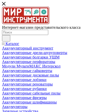
Интернет-магазин представительского класса
Каталог
Аккумуляторный инструмент
Аккумуляторные дрели-шуруповерты
Аккумуляторные болгарки УШМ
Аккумуляторные перфораторы
Модули МультиМАКС Интерскол
Аккумуляторные гайковерты
Аккумуляторные дисковые пилы
Аккумуляторные лобзики
Аккумуляторные реноваторы
Аккумуляторные рубанки
Аккумуляторные сабельные пилы
Аккумуляторные фрезеры
Аккумуляторные шлифмашины
Аккумуляторы
Зарядные устройства