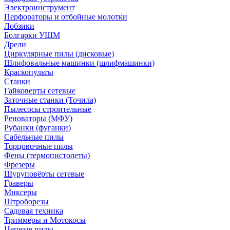
Электроинструмент
Перфораторы и отбойные молотки
Лобзики
Болгарки УШМ
Дрели
Циркулярные пилы (дисковые)
Шлифовальные машинки (шлифмашинки)
Краскопульты
Станки
Гайковерты сетевые
Заточные станки (Точила)
Пылесосы строительные
Реноваторы (МФУ)
Рубанки (фуганки)
Сабельные пилы
Торцовочные пилы
Фены (термопистолеты)
Фрезеры
Шуруповёрты сетевые
Граверы
Миксеры
Штроборезы
Садовая техника
Триммеры и Мотокосы
Цепные пилы