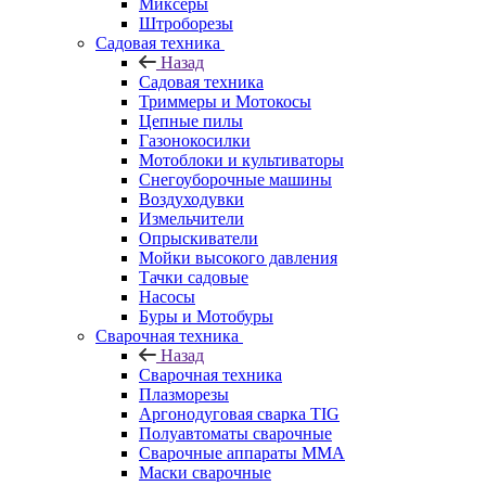
Миксеры
Штроборезы
Садовая техника
Назад
Садовая техника
Триммеры и Мотокосы
Цепные пилы
Газонокосилки
Мотоблоки и культиваторы
Снегоуборочные машины
Воздуходувки
Измельчители
Опрыскиватели
Мойки высокого давления
Тачки садовые
Насосы
Буры и Мотобуры
Сварочная техника
Назад
Сварочная техника
Плазморезы
Аргонодуговая сварка TIG
Полуавтоматы сварочные
Сварочные аппараты ММА
Маски сварочные