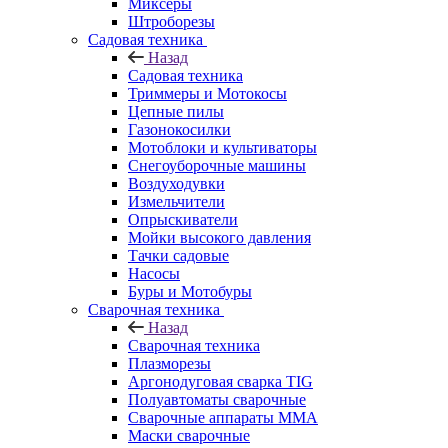
Миксеры
Штроборезы
Садовая техника
Назад
Садовая техника
Триммеры и Мотокосы
Цепные пилы
Газонокосилки
Мотоблоки и культиваторы
Снегоуборочные машины
Воздуходувки
Измельчители
Опрыскиватели
Мойки высокого давления
Тачки садовые
Насосы
Буры и Мотобуры
Сварочная техника
Назад
Сварочная техника
Плазморезы
Аргонодуговая сварка TIG
Полуавтоматы сварочные
Сварочные аппараты ММА
Маски сварочные