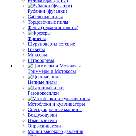
Реноваторы (МФУ)
Рубанки (фуганки)
Сабельные пилы
Торцовочные пилы
Фены (термопистолеты)
Фрезеры
Шуруповёрты сетевые
Граверы
Миксеры
Штроборезы
Триммеры и Мотокосы
Цепные пилы
Газонокосилки
Мотоблоки и культиваторы
Снегоуборочные машины
Воздуходувки
Измельчители
Опрыскиватели
Мойки высокого давления