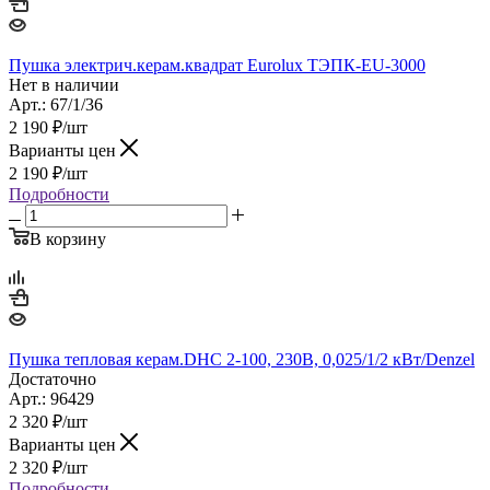
Пушка электрич.керам.квадрат Eurolux ТЭПК-EU-3000
Нет в наличии
Арт.: 67/1/36
2 190
₽
/шт
Варианты цен
2 190
₽
/шт
Подробности
В корзину
Пушка тепловая керам.DHC 2-100, 230В, 0,025/1/2 кВт/Denzel
Достаточно
Арт.: 96429
2 320
₽
/шт
Варианты цен
2 320
₽
/шт
Подробности