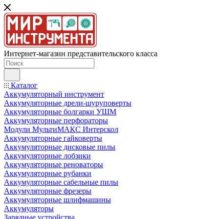
Интернет-магазин представительского класса
Каталог
Аккумуляторный инструмент
Аккумуляторные дрели-шуруповерты
Аккумуляторные болгарки УШМ
Аккумуляторные перфораторы
Модули МультиМАКС Интерскол
Аккумуляторные гайковерты
Аккумуляторные дисковые пилы
Аккумуляторные лобзики
Аккумуляторные реноваторы
Аккумуляторные рубанки
Аккумуляторные сабельные пилы
Аккумуляторные фрезеры
Аккумуляторные шлифмашины
Аккумуляторы
Зарядные устройства