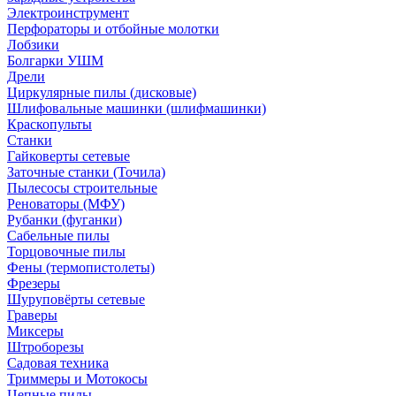
Электроинструмент
Перфораторы и отбойные молотки
Лобзики
Болгарки УШМ
Дрели
Циркулярные пилы (дисковые)
Шлифовальные машинки (шлифмашинки)
Краскопульты
Станки
Гайковерты сетевые
Заточные станки (Точила)
Пылесосы строительные
Реноваторы (МФУ)
Рубанки (фуганки)
Сабельные пилы
Торцовочные пилы
Фены (термопистолеты)
Фрезеры
Шуруповёрты сетевые
Граверы
Миксеры
Штроборезы
Садовая техника
Триммеры и Мотокосы
Цепные пилы