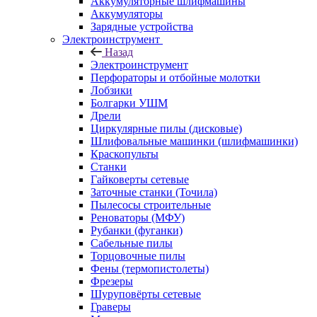
Аккумуляторные шлифмашины
Аккумуляторы
Зарядные устройства
Электроинструмент
Назад
Электроинструмент
Перфораторы и отбойные молотки
Лобзики
Болгарки УШМ
Дрели
Циркулярные пилы (дисковые)
Шлифовальные машинки (шлифмашинки)
Краскопульты
Станки
Гайковерты сетевые
Заточные станки (Точила)
Пылесосы строительные
Реноваторы (МФУ)
Рубанки (фуганки)
Сабельные пилы
Торцовочные пилы
Фены (термопистолеты)
Фрезеры
Шуруповёрты сетевые
Граверы