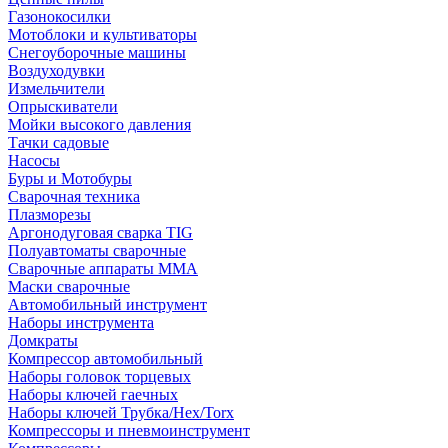
Газонокосилки
Мотоблоки и культиваторы
Снегоуборочные машины
Воздуходувки
Измельчители
Опрыскиватели
Мойки высокого давления
Тачки садовые
Насосы
Буры и Мотобуры
Сварочная техника
Плазморезы
Аргонодуговая сварка TIG
Полуавтоматы сварочные
Сварочные аппараты ММА
Маски сварочные
Автомобильный инструмент
Наборы инструмента
Домкраты
Компрессор автомобильный
Наборы головок торцевых
Наборы ключей гаечных
Наборы ключей Трубка/Hex/Torx
Компрессоры и пневмоинструмент