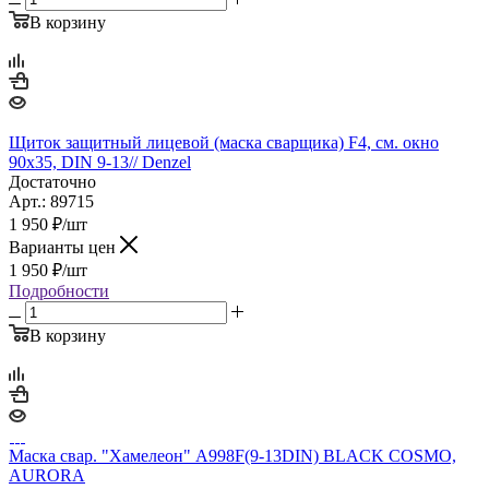
В корзину
Щиток защитный лицевой (маска сварщика) F4, см. окно
90х35, DIN 9-13// Denzel
Достаточно
Арт.: 89715
1 950
₽
/шт
Варианты цен
1 950
₽
/шт
Подробности
В корзину
Маска свар. "Хамелеон" A998F(9-13DIN) BLACK COSMO,
AURORA