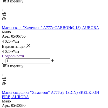
В корзину
Маска свар. "Хамелеон" А777c CARBON(9-13), AURORA
Мало
Арт.: 05/06756
4 020
₽
/шт
Варианты цен
4 020
₽
/шт
Подробности
В корзину
Маска сварщика "Хамелеон" A777c(9-13DIN) SKELETON
FIRE, AURORA
Мало
Арт.: 05/30690