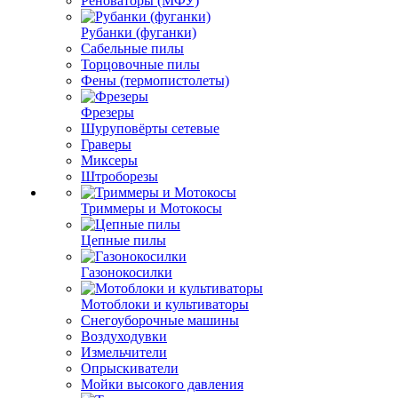
Реноваторы (МФУ)
Рубанки (фуганки)
Сабельные пилы
Торцовочные пилы
Фены (термопистолеты)
Фрезеры
Шуруповёрты сетевые
Граверы
Миксеры
Штроборезы
Триммеры и Мотокосы
Цепные пилы
Газонокосилки
Мотоблоки и культиваторы
Снегоуборочные машины
Воздуходувки
Измельчители
Опрыскиватели
Мойки высокого давления