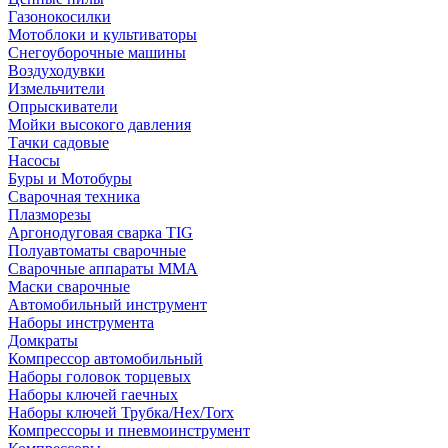
Газонокосилки
Мотоблоки и культиваторы
Снегоуборочные машины
Воздуходувки
Измельчители
Опрыскиватели
Мойки высокого давления
Тачки садовые
Насосы
Буры и Мотобуры
Сварочная техника
Плазморезы
Аргонодуговая сварка TIG
Полуавтоматы сварочные
Сварочные аппараты ММА
Маски сварочные
Автомобильный инструмент
Наборы инструмента
Домкраты
Компрессор автомобильный
Наборы головок торцевых
Наборы ключей гаечных
Наборы ключей Трубка/Hex/Torx
Компрессоры и пневмоинструмент