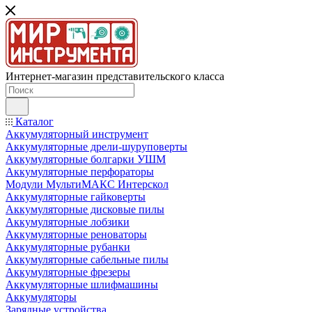
Интернет-магазин представительского класса
Каталог
Аккумуляторный инструмент
Аккумуляторные дрели-шуруповерты
Аккумуляторные болгарки УШМ
Аккумуляторные перфораторы
Модули МультиМАКС Интерскол
Аккумуляторные гайковерты
Аккумуляторные дисковые пилы
Аккумуляторные лобзики
Аккумуляторные реноваторы
Аккумуляторные рубанки
Аккумуляторные сабельные пилы
Аккумуляторные фрезеры
Аккумуляторные шлифмашины
Аккумуляторы
Зарядные устройства