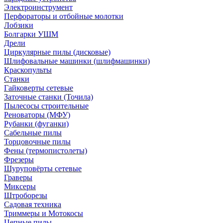
Электроинструмент
Перфораторы и отбойные молотки
Лобзики
Болгарки УШМ
Дрели
Циркулярные пилы (дисковые)
Шлифовальные машинки (шлифмашинки)
Краскопульты
Станки
Гайковерты сетевые
Заточные станки (Точила)
Пылесосы строительные
Реноваторы (МФУ)
Рубанки (фуганки)
Сабельные пилы
Торцовочные пилы
Фены (термопистолеты)
Фрезеры
Шуруповёрты сетевые
Граверы
Миксеры
Штроборезы
Садовая техника
Триммеры и Мотокосы
Цепные пилы