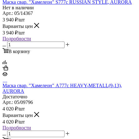
Маска свар. "Хамелеон" S777c RUSSIAN STYLE, AURORA
Нет в наличии
Арт.: 05/14367
3 940
₽
/шт
Варианты цен
3 940
₽
/шт
Подробности
В корзину
Маска свар. "Хамелеон" А777c HEAVY-METALL(9-13),
AURORA
Достаточно
Арт.: 05/09796
4 020
₽
/шт
Варианты цен
4 020
₽
/шт
Подробности