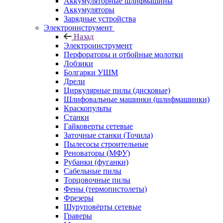
Аккумуляторные шлифмашины
Аккумуляторы
Зарядные устройства
Электроинструмент
Назад
Электроинструмент
Перфораторы и отбойные молотки
Лобзики
Болгарки УШМ
Дрели
Циркулярные пилы (дисковые)
Шлифовальные машинки (шлифмашинки)
Краскопульты
Станки
Гайковерты сетевые
Заточные станки (Точила)
Пылесосы строительные
Реноваторы (МФУ)
Рубанки (фуганки)
Сабельные пилы
Торцовочные пилы
Фены (термопистолеты)
Фрезеры
Шуруповёрты сетевые
Граверы