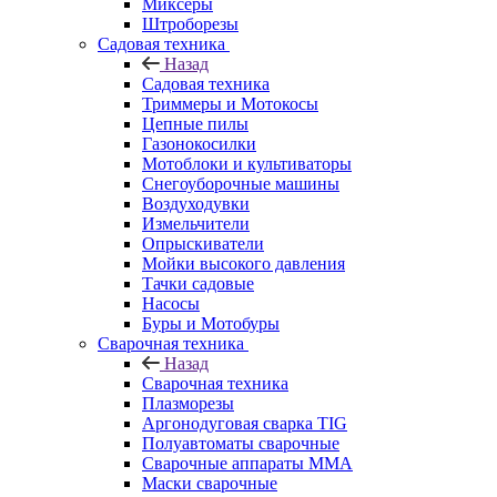
Миксеры
Штроборезы
Садовая техника
Назад
Садовая техника
Триммеры и Мотокосы
Цепные пилы
Газонокосилки
Мотоблоки и культиваторы
Снегоуборочные машины
Воздуходувки
Измельчители
Опрыскиватели
Мойки высокого давления
Тачки садовые
Насосы
Буры и Мотобуры
Сварочная техника
Назад
Сварочная техника
Плазморезы
Аргонодуговая сварка TIG
Полуавтоматы сварочные
Сварочные аппараты ММА
Маски сварочные