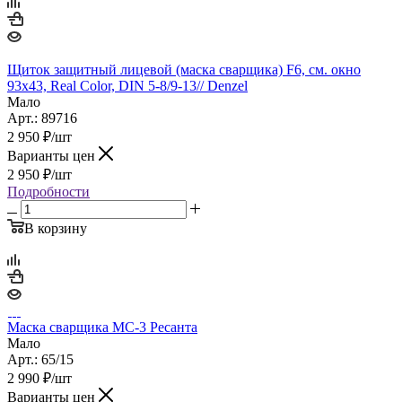
Щиток защитный лицевой (маска сварщика) F6, см. окно
93х43, Real Color, DIN 5-8/9-13// Denzel
Мало
Арт.: 89716
2 950
₽
/шт
Варианты цен
2 950
₽
/шт
Подробности
В корзину
Маска сварщика МС-3 Ресанта
Мало
Арт.: 65/15
2 990
₽
/шт
Варианты цен