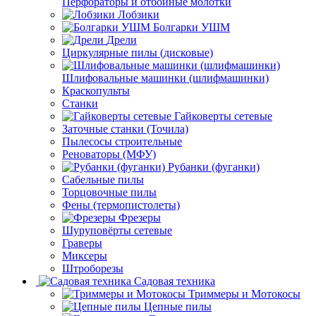
Перфораторы и отбойные молотки
Лобзики
Болгарки УШМ
Дрели
Циркулярные пилы (дисковые)
Шлифовальные машинки (шлифмашинки)
Краскопульты
Станки
Гайковерты сетевые
Заточные станки (Точила)
Пылесосы строительные
Реноваторы (МФУ)
Рубанки (фуганки)
Сабельные пилы
Торцовочные пилы
Фены (термопистолеты)
Фрезеры
Шуруповёрты сетевые
Граверы
Миксеры
Штроборезы
Садовая техника
Триммеры и Мотокосы
Цепные пилы