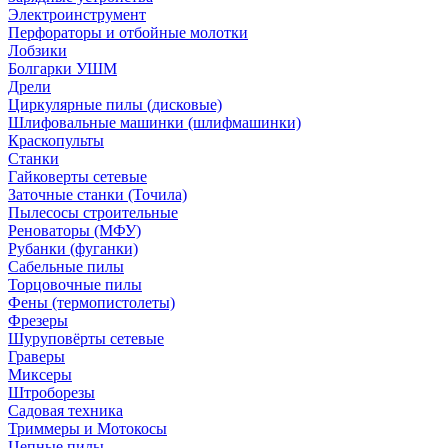
Электроинструмент
Перфораторы и отбойные молотки
Лобзики
Болгарки УШМ
Дрели
Циркулярные пилы (дисковые)
Шлифовальные машинки (шлифмашинки)
Краскопульты
Станки
Гайковерты сетевые
Заточные станки (Точила)
Пылесосы строительные
Реноваторы (МФУ)
Рубанки (фуганки)
Сабельные пилы
Торцовочные пилы
Фены (термопистолеты)
Фрезеры
Шуруповёрты сетевые
Граверы
Миксеры
Штроборезы
Садовая техника
Триммеры и Мотокосы
Цепные пилы