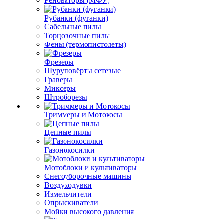
Реноваторы (МФУ)
Рубанки (фуганки)
Сабельные пилы
Торцовочные пилы
Фены (термопистолеты)
Фрезеры
Шуруповёрты сетевые
Граверы
Миксеры
Штроборезы
Триммеры и Мотокосы
Цепные пилы
Газонокосилки
Мотоблоки и культиваторы
Снегоуборочные машины
Воздуходувки
Измельчители
Опрыскиватели
Мойки высокого давления