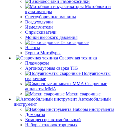
Газонокосилки
Мотоблоки и
культиваторы
Снегоуборочные машины
Воздуходувки
Измельчители
Опрыскиватели
Мойки высокого давления
Тачки садовые
Насосы
Буры и Мотобуры
Сварочная техника
Плазморезы
Аргонодуговая сварка TIG
Полуавтоматы
сварочные
Сварочные
аппараты ММА
Маски сварочные
Автомобильный
инструмент
Наборы инструмента
Домкраты
Компрессор автомобильный
Наборы головок торцевых