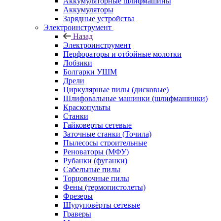
Аккумуляторные шлифмашины
Аккумуляторы
Зарядные устройства
Электроинструмент
Назад
Электроинструмент
Перфораторы и отбойные молотки
Лобзики
Болгарки УШМ
Дрели
Циркулярные пилы (дисковые)
Шлифовальные машинки (шлифмашинки)
Краскопульты
Станки
Гайковерты сетевые
Заточные станки (Точила)
Пылесосы строительные
Реноваторы (МФУ)
Рубанки (фуганки)
Сабельные пилы
Торцовочные пилы
Фены (термопистолеты)
Фрезеры
Шуруповёрты сетевые
Граверы