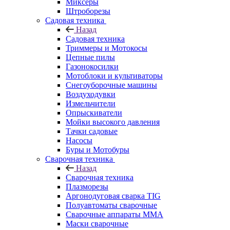
Миксеры
Штроборезы
Садовая техника
Назад
Садовая техника
Триммеры и Мотокосы
Цепные пилы
Газонокосилки
Мотоблоки и культиваторы
Снегоуборочные машины
Воздуходувки
Измельчители
Опрыскиватели
Мойки высокого давления
Тачки садовые
Насосы
Буры и Мотобуры
Сварочная техника
Назад
Сварочная техника
Плазморезы
Аргонодуговая сварка TIG
Полуавтоматы сварочные
Сварочные аппараты ММА
Маски сварочные