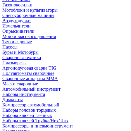
Газонокосилки
Мотоблоки и культиваторы
Снегоуборочные машины
Воздуходувки
Измельчители
Опрыскиватели
Мойки высокого давления
Тачки садовые
Насосы
Буры и Мотобуры
Сварочная техника
Плазморезы
Аргонодуговая сварка TIG
Полуавтоматы сварочные
Сварочные аппараты ММА
Маски сварочные
Автомобильный инструмент
Наборы инструмента
Домкраты
Компрессор автомобильный
Наборы головок торцевых
Наборы ключей гаечных
Наборы ключей Трубка/Hex/Torx
Компрессоры и пневмоинструмент