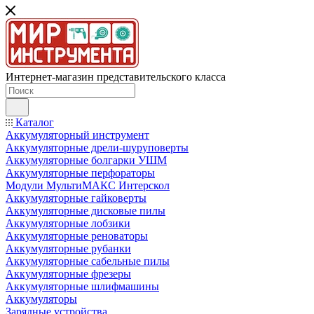
Интернет-магазин представительского класса
Каталог
Аккумуляторный инструмент
Аккумуляторные дрели-шуруповерты
Аккумуляторные болгарки УШМ
Аккумуляторные перфораторы
Модули МультиМАКС Интерскол
Аккумуляторные гайковерты
Аккумуляторные дисковые пилы
Аккумуляторные лобзики
Аккумуляторные реноваторы
Аккумуляторные рубанки
Аккумуляторные сабельные пилы
Аккумуляторные фрезеры
Аккумуляторные шлифмашины
Аккумуляторы
Зарядные устройства