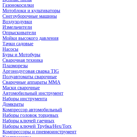
Газонокосилки
Мотоблоки и культиваторы
Снегоуборочные машины
Воздуходувки
Измельчители
Опрыскиватели
Мойки высокого давления
Тачки садовые
Насосы
Буры и Мотобуры
Сварочная техника
Плазморезы
Аргонодуговая сварка TIG
Полуавтоматы сварочные
Сварочные аппараты ММА
Маски сварочные
Автомобильный инструмент
Наборы инструмента
Домкраты
Компрессор автомобильный
Наборы головок торцевых
Наборы ключей гаечных
Наборы ключей Трубка/Hex/Torx
Компрессоры и пневмоинструмент