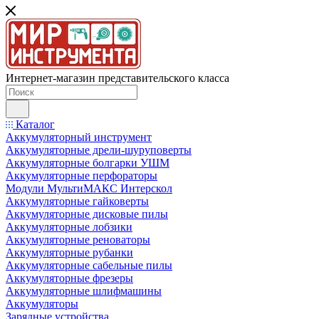
Интернет-магазин представительского класса
Каталог
Аккумуляторный инструмент
Аккумуляторные дрели-шуруповерты
Аккумуляторные болгарки УШМ
Аккумуляторные перфораторы
Модули МультиМАКС Интерскол
Аккумуляторные гайковерты
Аккумуляторные дисковые пилы
Аккумуляторные лобзики
Аккумуляторные реноваторы
Аккумуляторные рубанки
Аккумуляторные сабельные пилы
Аккумуляторные фрезеры
Аккумуляторные шлифмашины
Аккумуляторы
Зарядные устройства