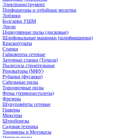
Электроинструмент
Перфораторы и отбойные молотки
Лобзики
Болгарки УШМ
Дрели
Циркулярные пилы (дисковые)
Шлифовальные машинки (шлифмашинки)
Краскопульты
Станки
Гайковерты сетевые
Заточные станки (Точила)
Пылесосы строительные
Реноваторы (МФУ)
Рубанки (фуганки)
Сабельные пилы
Торцовочные пилы
Фены (термопистолеты)
Фрезеры
Шуруповёрты сетевые
Граверы
Миксеры
Штроборезы
Садовая техника
Триммеры и Мотокосы
Цепные пилы