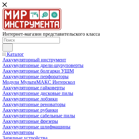
Интернет-магазин представительского класса
Каталог
Аккумуляторный инструмент
Аккумуляторные дрели-шуруповерты
Аккумуляторные болгарки УШМ
Аккумуляторные перфораторы
Модули МультиМАКС Интерскол
Аккумуляторные гайковерты
Аккумуляторные дисковые пилы
Аккумуляторные лобзики
Аккумуляторные реноваторы
Аккумуляторные рубанки
Аккумуляторные сабельные пилы
Аккумуляторные фрезеры
Аккумуляторные шлифмашины
Аккумуляторы
Зарядные устройства