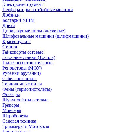
Электроинструмент
Перфораторы и отбойные молотки
Лобзики
Болгарки УШМ
Дрели
Циркулярные пилы (дисковые)
Шлифовальные машинки (шлифмашинки)
Краскопульты
Станки
Гайковерты сетевые
Заточные станки (Точила)
Пылесосы строительные
Реноваторы (МФУ)
Рубанки (фуганки)
Сабельные пилы
Торцовочные пилы
Фены (термопистолеты)
Фрезеры
Шуруповёрты сетевые
Граверы
Миксеры
Штроборезы
Садовая техника
Триммеры и Мотокосы
Цепные пилы