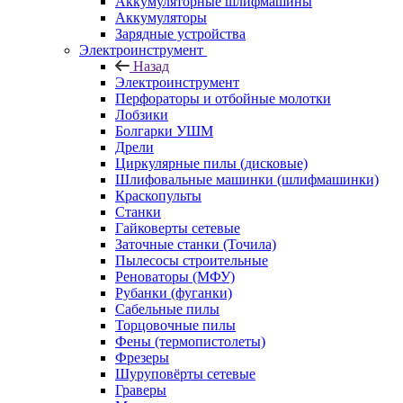
Аккумуляторные шлифмашины
Аккумуляторы
Зарядные устройства
Электроинструмент
Назад
Электроинструмент
Перфораторы и отбойные молотки
Лобзики
Болгарки УШМ
Дрели
Циркулярные пилы (дисковые)
Шлифовальные машинки (шлифмашинки)
Краскопульты
Станки
Гайковерты сетевые
Заточные станки (Точила)
Пылесосы строительные
Реноваторы (МФУ)
Рубанки (фуганки)
Сабельные пилы
Торцовочные пилы
Фены (термопистолеты)
Фрезеры
Шуруповёрты сетевые
Граверы