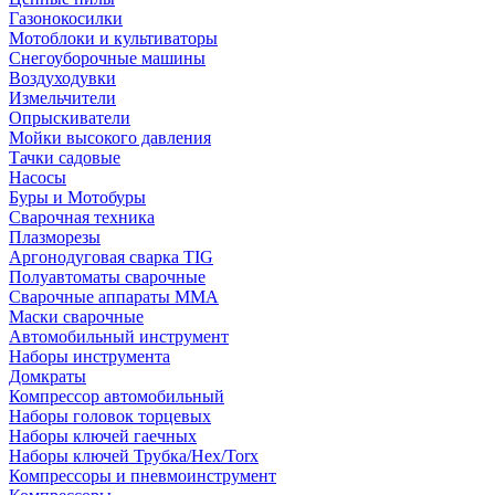
Газонокосилки
Мотоблоки и культиваторы
Снегоуборочные машины
Воздуходувки
Измельчители
Опрыскиватели
Мойки высокого давления
Тачки садовые
Насосы
Буры и Мотобуры
Сварочная техника
Плазморезы
Аргонодуговая сварка TIG
Полуавтоматы сварочные
Сварочные аппараты ММА
Маски сварочные
Автомобильный инструмент
Наборы инструмента
Домкраты
Компрессор автомобильный
Наборы головок торцевых
Наборы ключей гаечных
Наборы ключей Трубка/Hex/Torx
Компрессоры и пневмоинструмент