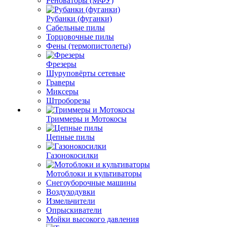
Реноваторы (МФУ)
Рубанки (фуганки)
Сабельные пилы
Торцовочные пилы
Фены (термопистолеты)
Фрезеры
Шуруповёрты сетевые
Граверы
Миксеры
Штроборезы
Триммеры и Мотокосы
Цепные пилы
Газонокосилки
Мотоблоки и культиваторы
Снегоуборочные машины
Воздуходувки
Измельчители
Опрыскиватели
Мойки высокого давления