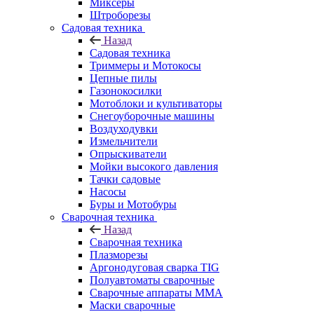
Миксеры
Штроборезы
Садовая техника
Назад
Садовая техника
Триммеры и Мотокосы
Цепные пилы
Газонокосилки
Мотоблоки и культиваторы
Снегоуборочные машины
Воздуходувки
Измельчители
Опрыскиватели
Мойки высокого давления
Тачки садовые
Насосы
Буры и Мотобуры
Сварочная техника
Назад
Сварочная техника
Плазморезы
Аргонодуговая сварка TIG
Полуавтоматы сварочные
Сварочные аппараты ММА
Маски сварочные