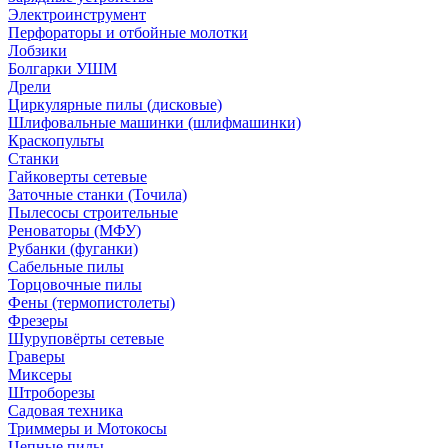
Электроинструмент
Перфораторы и отбойные молотки
Лобзики
Болгарки УШМ
Дрели
Циркулярные пилы (дисковые)
Шлифовальные машинки (шлифмашинки)
Краскопульты
Станки
Гайковерты сетевые
Заточные станки (Точила)
Пылесосы строительные
Реноваторы (МФУ)
Рубанки (фуганки)
Сабельные пилы
Торцовочные пилы
Фены (термопистолеты)
Фрезеры
Шуруповёрты сетевые
Граверы
Миксеры
Штроборезы
Садовая техника
Триммеры и Мотокосы
Цепные пилы