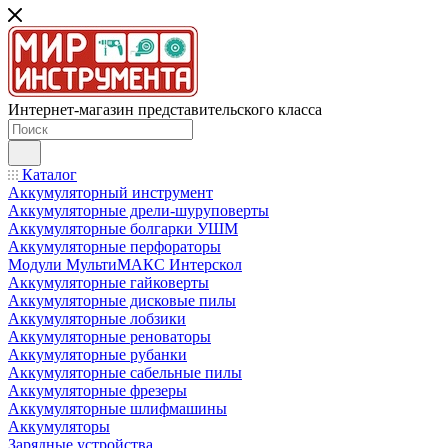
Интернет-магазин представительского класса
Каталог
Аккумуляторный инструмент
Аккумуляторные дрели-шуруповерты
Аккумуляторные болгарки УШМ
Аккумуляторные перфораторы
Модули МультиМАКС Интерскол
Аккумуляторные гайковерты
Аккумуляторные дисковые пилы
Аккумуляторные лобзики
Аккумуляторные реноваторы
Аккумуляторные рубанки
Аккумуляторные сабельные пилы
Аккумуляторные фрезеры
Аккумуляторные шлифмашины
Аккумуляторы
Зарядные устройства