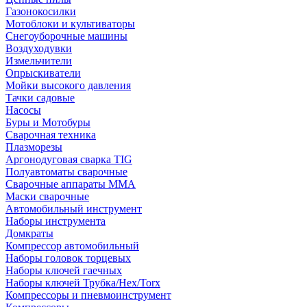
Газонокосилки
Мотоблоки и культиваторы
Снегоуборочные машины
Воздуходувки
Измельчители
Опрыскиватели
Мойки высокого давления
Тачки садовые
Насосы
Буры и Мотобуры
Сварочная техника
Плазморезы
Аргонодуговая сварка TIG
Полуавтоматы сварочные
Сварочные аппараты ММА
Маски сварочные
Автомобильный инструмент
Наборы инструмента
Домкраты
Компрессор автомобильный
Наборы головок торцевых
Наборы ключей гаечных
Наборы ключей Трубка/Hex/Torx
Компрессоры и пневмоинструмент