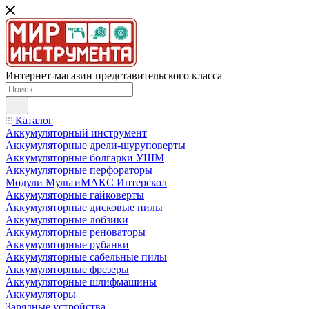
Интернет-магазин представительского класса
Каталог
Аккумуляторный инструмент
Аккумуляторные дрели-шуруповерты
Аккумуляторные болгарки УШМ
Аккумуляторные перфораторы
Модули МультиМАКС Интерскол
Аккумуляторные гайковерты
Аккумуляторные дисковые пилы
Аккумуляторные лобзики
Аккумуляторные реноваторы
Аккумуляторные рубанки
Аккумуляторные сабельные пилы
Аккумуляторные фрезеры
Аккумуляторные шлифмашины
Аккумуляторы
Зарядные устройства