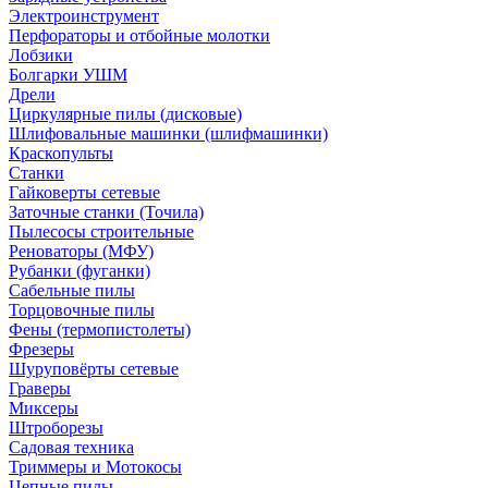
Электроинструмент
Перфораторы и отбойные молотки
Лобзики
Болгарки УШМ
Дрели
Циркулярные пилы (дисковые)
Шлифовальные машинки (шлифмашинки)
Краскопульты
Станки
Гайковерты сетевые
Заточные станки (Точила)
Пылесосы строительные
Реноваторы (МФУ)
Рубанки (фуганки)
Сабельные пилы
Торцовочные пилы
Фены (термопистолеты)
Фрезеры
Шуруповёрты сетевые
Граверы
Миксеры
Штроборезы
Садовая техника
Триммеры и Мотокосы
Цепные пилы