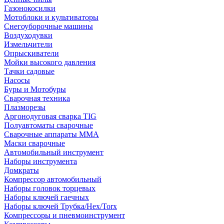
Газонокосилки
Мотоблоки и культиваторы
Снегоуборочные машины
Воздуходувки
Измельчители
Опрыскиватели
Мойки высокого давления
Тачки садовые
Насосы
Буры и Мотобуры
Сварочная техника
Плазморезы
Аргонодуговая сварка TIG
Полуавтоматы сварочные
Сварочные аппараты ММА
Маски сварочные
Автомобильный инструмент
Наборы инструмента
Домкраты
Компрессор автомобильный
Наборы головок торцевых
Наборы ключей гаечных
Наборы ключей Трубка/Hex/Torx
Компрессоры и пневмоинструмент