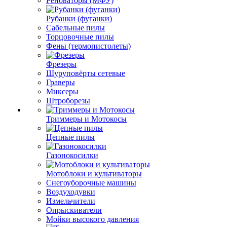
Реноваторы (МФУ)
Рубанки (фуганки)
Сабельные пилы
Торцовочные пилы
Фены (термопистолеты)
Фрезеры
Шуруповёрты сетевые
Граверы
Миксеры
Штроборезы
Триммеры и Мотокосы
Цепные пилы
Газонокосилки
Мотоблоки и культиваторы
Снегоуборочные машины
Воздуходувки
Измельчители
Опрыскиватели
Мойки высокого давления