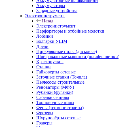
Аккумуляторные шлифмашины
Аккумуляторы
Зарядные устройства
Электроинструмент
Назад
Электроинструмент
Перфораторы и отбойные молотки
Лобзики
Болгарки УШМ
Дрели
Циркулярные пилы (дисковые)
Шлифовальные машинки (шлифмашинки)
Краскопульты
Станки
Гайковерты сетевые
Заточные станки (Точила)
Пылесосы строительные
Реноваторы (МФУ)
Рубанки (фуганки)
Сабельные пилы
Торцовочные пилы
Фены (термопистолеты)
Фрезеры
Шуруповёрты сетевые
Граверы