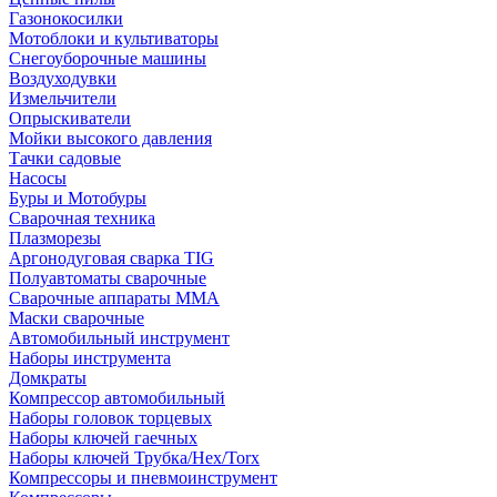
Газонокосилки
Мотоблоки и культиваторы
Снегоуборочные машины
Воздуходувки
Измельчители
Опрыскиватели
Мойки высокого давления
Тачки садовые
Насосы
Буры и Мотобуры
Сварочная техника
Плазморезы
Аргонодуговая сварка TIG
Полуавтоматы сварочные
Сварочные аппараты ММА
Маски сварочные
Автомобильный инструмент
Наборы инструмента
Домкраты
Компрессор автомобильный
Наборы головок торцевых
Наборы ключей гаечных
Наборы ключей Трубка/Hex/Torx
Компрессоры и пневмоинструмент