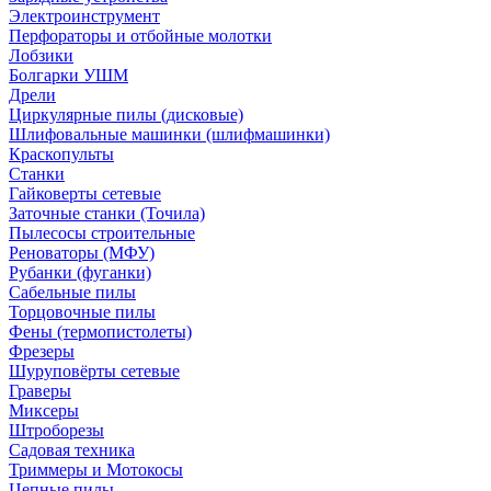
Электроинструмент
Перфораторы и отбойные молотки
Лобзики
Болгарки УШМ
Дрели
Циркулярные пилы (дисковые)
Шлифовальные машинки (шлифмашинки)
Краскопульты
Станки
Гайковерты сетевые
Заточные станки (Точила)
Пылесосы строительные
Реноваторы (МФУ)
Рубанки (фуганки)
Сабельные пилы
Торцовочные пилы
Фены (термопистолеты)
Фрезеры
Шуруповёрты сетевые
Граверы
Миксеры
Штроборезы
Садовая техника
Триммеры и Мотокосы
Цепные пилы