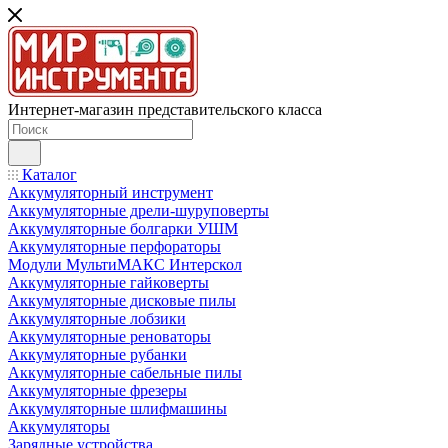
Интернет-магазин представительского класса
Каталог
Аккумуляторный инструмент
Аккумуляторные дрели-шуруповерты
Аккумуляторные болгарки УШМ
Аккумуляторные перфораторы
Модули МультиМАКС Интерскол
Аккумуляторные гайковерты
Аккумуляторные дисковые пилы
Аккумуляторные лобзики
Аккумуляторные реноваторы
Аккумуляторные рубанки
Аккумуляторные сабельные пилы
Аккумуляторные фрезеры
Аккумуляторные шлифмашины
Аккумуляторы
Зарядные устройства