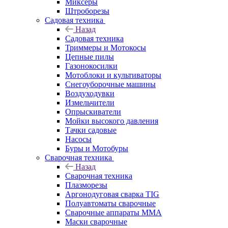
Миксеры
Штроборезы
Садовая техника
Назад
Садовая техника
Триммеры и Мотокосы
Цепные пилы
Газонокосилки
Мотоблоки и культиваторы
Снегоуборочные машины
Воздуходувки
Измельчители
Опрыскиватели
Мойки высокого давления
Тачки садовые
Насосы
Буры и Мотобуры
Сварочная техника
Назад
Сварочная техника
Плазморезы
Аргонодуговая сварка TIG
Полуавтоматы сварочные
Сварочные аппараты ММА
Маски сварочные