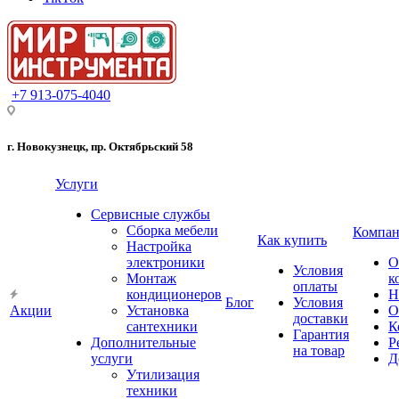
+7 913-075-4040
г. Новокузнецк, пр. Октябрьский 58
Услуги
Сервисные службы
Сборка мебели
Компан
Как купить
Настройка
электроники
О
Условия
Монтаж
к
оплаты
кондиционеров
Н
Блог
Условия
Акции
Установка
О
доставки
сантехники
К
Гарантия
Дополнительные
Р
на товар
услуги
Д
Утилизация
техники