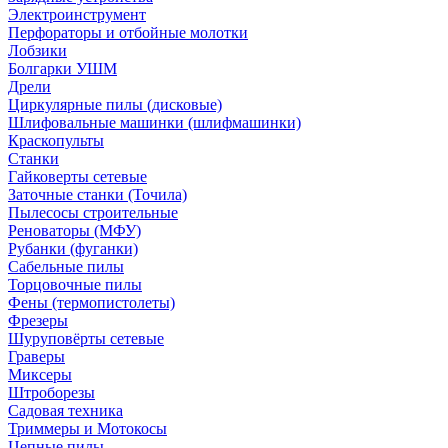
Электроинструмент
Перфораторы и отбойные молотки
Лобзики
Болгарки УШМ
Дрели
Циркулярные пилы (дисковые)
Шлифовальные машинки (шлифмашинки)
Краскопульты
Станки
Гайковерты сетевые
Заточные станки (Точила)
Пылесосы строительные
Реноваторы (МФУ)
Рубанки (фуганки)
Сабельные пилы
Торцовочные пилы
Фены (термопистолеты)
Фрезеры
Шуруповёрты сетевые
Граверы
Миксеры
Штроборезы
Садовая техника
Триммеры и Мотокосы
Цепные пилы