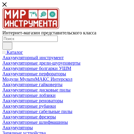
Интернет-магазин представительского класса
Каталог
Аккумуляторный инструмент
Аккумуляторные дрели-шуруповерты
Аккумуляторные болгарки УШМ
Аккумуляторные перфораторы
Модули МультиМАКС Интерскол
Аккумуляторные гайковерты
Аккумуляторные дисковые пилы
Аккумуляторные лобзики
Аккумуляторные реноваторы
Аккумуляторные рубанки
Аккумуляторные сабельные пилы
Аккумуляторные фрезеры
Аккумуляторные шлифмашины
Аккумуляторы
Зарядные устройства