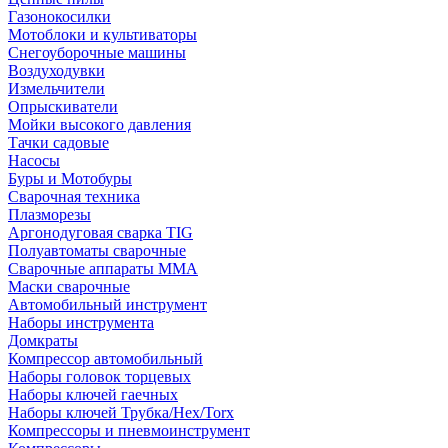
Газонокосилки
Мотоблоки и культиваторы
Снегоуборочные машины
Воздуходувки
Измельчители
Опрыскиватели
Мойки высокого давления
Тачки садовые
Насосы
Буры и Мотобуры
Сварочная техника
Плазморезы
Аргонодуговая сварка TIG
Полуавтоматы сварочные
Сварочные аппараты ММА
Маски сварочные
Автомобильный инструмент
Наборы инструмента
Домкраты
Компрессор автомобильный
Наборы головок торцевых
Наборы ключей гаечных
Наборы ключей Трубка/Hex/Torx
Компрессоры и пневмоинструмент