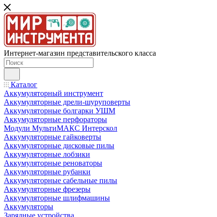
Интернет-магазин представительского класса
Каталог
Аккумуляторный инструмент
Аккумуляторные дрели-шуруповерты
Аккумуляторные болгарки УШМ
Аккумуляторные перфораторы
Модули МультиМАКС Интерскол
Аккумуляторные гайковерты
Аккумуляторные дисковые пилы
Аккумуляторные лобзики
Аккумуляторные реноваторы
Аккумуляторные рубанки
Аккумуляторные сабельные пилы
Аккумуляторные фрезеры
Аккумуляторные шлифмашины
Аккумуляторы
Зарядные устройства