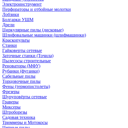
Электроинструмент
Перфораторы и отбойные молотки
Лобзики
Болгарки УШМ
Дрели
Циркулярные пилы (дисковые)
Шлифовальные машинки (шлифмашинки)
Краскопульты
Станки
Гайковерты сетевые
Заточные станки (Точила)
Пылесосы строительные
Реноваторы (МФУ)
Рубанки (фуганки)
Сабельные пилы
Торцовочные пилы
Фены (термопистолеты)
Фрезеры
Шуруповёрты сетевые
Граверы
Миксеры
Штроборезы
Садовая техника
Триммеры и Мотокосы
Цепные пилы