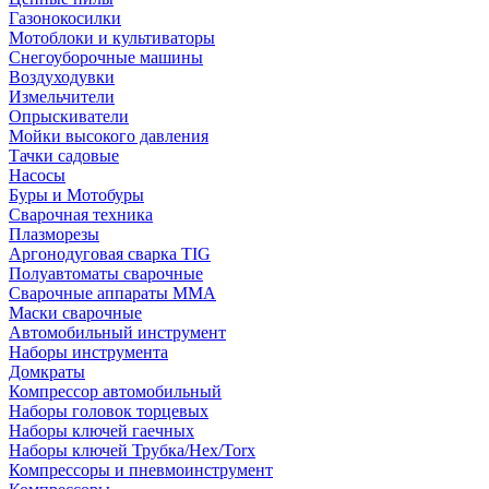
Газонокосилки
Мотоблоки и культиваторы
Снегоуборочные машины
Воздуходувки
Измельчители
Опрыскиватели
Мойки высокого давления
Тачки садовые
Насосы
Буры и Мотобуры
Сварочная техника
Плазморезы
Аргонодуговая сварка TIG
Полуавтоматы сварочные
Сварочные аппараты ММА
Маски сварочные
Автомобильный инструмент
Наборы инструмента
Домкраты
Компрессор автомобильный
Наборы головок торцевых
Наборы ключей гаечных
Наборы ключей Трубка/Hex/Torx
Компрессоры и пневмоинструмент