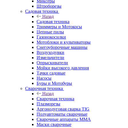
Миксеры
Штроборезы
Садовая техника
Назад
Садовая техника
Триммеры и Мотокосы
Цепные пилы
Газонокосилки
Мотоблоки и культиваторы
Снегоуборочные машины
Воздуходувки
Измельчители
Опрыскиватели
Мойки высокого давления
Тачки садовые
Насосы
Буры и Мотобуры
Сварочная техника
Назад
Сварочная техника
Плазморезы
Аргонодуговая сварка TIG
Полуавтоматы сварочные
Сварочные аппараты ММА
Маски сварочные