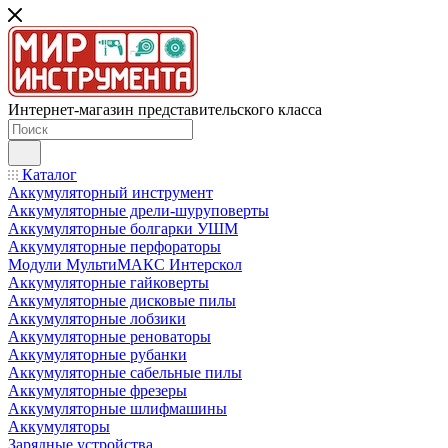
Интернет-магазин представительского класса
Каталог
Аккумуляторный инструмент
Аккумуляторные дрели-шуруповерты
Аккумуляторные болгарки УШМ
Аккумуляторные перфораторы
Модули МультиМАКС Интерскол
Аккумуляторные гайковерты
Аккумуляторные дисковые пилы
Аккумуляторные лобзики
Аккумуляторные реноваторы
Аккумуляторные рубанки
Аккумуляторные сабельные пилы
Аккумуляторные фрезеры
Аккумуляторные шлифмашины
Аккумуляторы
Зарядные устройства