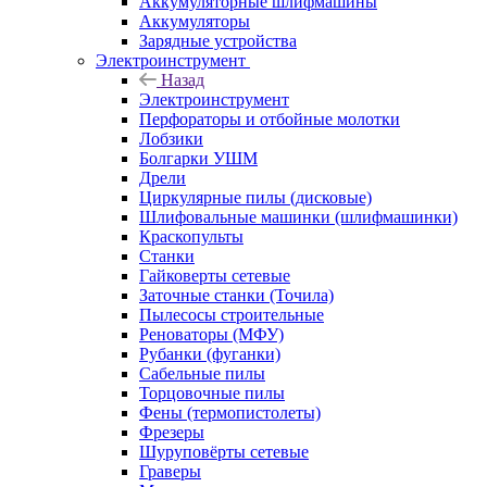
Аккумуляторные шлифмашины
Аккумуляторы
Зарядные устройства
Электроинструмент
Назад
Электроинструмент
Перфораторы и отбойные молотки
Лобзики
Болгарки УШМ
Дрели
Циркулярные пилы (дисковые)
Шлифовальные машинки (шлифмашинки)
Краскопульты
Станки
Гайковерты сетевые
Заточные станки (Точила)
Пылесосы строительные
Реноваторы (МФУ)
Рубанки (фуганки)
Сабельные пилы
Торцовочные пилы
Фены (термопистолеты)
Фрезеры
Шуруповёрты сетевые
Граверы