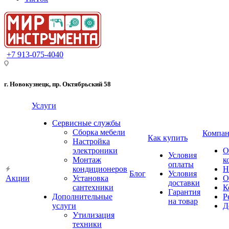
+7 913-075-4040
г. Новокузнецк, пр. Октябрьский 58
Услуги
Сервисные службы
Сборка мебели
Компан
Как купить
Настройка
электроники
О
Условия
Монтаж
к
оплаты
кондиционеров
Н
Блог
Условия
Акции
Установка
О
доставки
сантехники
К
Гарантия
Дополнительные
Р
на товар
услуги
Д
Утилизация
техники