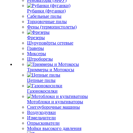
Реноваторы (МФУ)
Рубанки (фуганки)
Сабельные пилы
Торцовочные пилы
Фены (термопистолеты)
Фрезеры
Шуруповёрты сетевые
Граверы
Миксеры
Штроборезы
Триммеры и Мотокосы
Цепные пилы
Газонокосилки
Мотоблоки и культиваторы
Снегоуборочные машины
Воздуходувки
Измельчители
Опрыскиватели
Мойки высокого давления