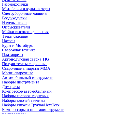
Газонокосилки
Мотоблоки и культиваторы
Снегоуборочные машины
Воздуходувки
Измельчители
Опрыскиватели
Мойки высокого давления
Тачки садовые
Насосы
Буры и Мотобуры
Сварочная техника
Плазморезы
Аргонодуговая сварка TIG
Полуавтоматы сварочные
Сварочные аппараты ММА
Маски сварочные
Автомобильный инструмент
Наборы инструмента
Домкраты
Компрессор автомобильный
Наборы головок торцевых
Наборы ключей гаечных
Наборы ключей Трубка/Hex/Torx
Компрессоры и пневмоинструмент