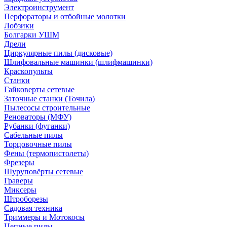
Электроинструмент
Перфораторы и отбойные молотки
Лобзики
Болгарки УШМ
Дрели
Циркулярные пилы (дисковые)
Шлифовальные машинки (шлифмашинки)
Краскопульты
Станки
Гайковерты сетевые
Заточные станки (Точила)
Пылесосы строительные
Реноваторы (МФУ)
Рубанки (фуганки)
Сабельные пилы
Торцовочные пилы
Фены (термопистолеты)
Фрезеры
Шуруповёрты сетевые
Граверы
Миксеры
Штроборезы
Садовая техника
Триммеры и Мотокосы
Цепные пилы