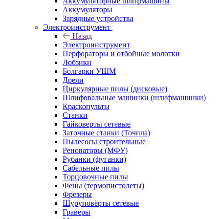
Аккумуляторные шлифмашины
Аккумуляторы
Зарядные устройства
Электроинструмент
Назад
Электроинструмент
Перфораторы и отбойные молотки
Лобзики
Болгарки УШМ
Дрели
Циркулярные пилы (дисковые)
Шлифовальные машинки (шлифмашинки)
Краскопульты
Станки
Гайковерты сетевые
Заточные станки (Точила)
Пылесосы строительные
Реноваторы (МФУ)
Рубанки (фуганки)
Сабельные пилы
Торцовочные пилы
Фены (термопистолеты)
Фрезеры
Шуруповёрты сетевые
Граверы