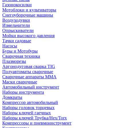
Газонокосилки
Мотоблоки и культиваторы
Снегоуборочные машины
Воздуходувки
Измельчители
Опрыскиватели
Мойки высокого давления
Тачки садовые
Насосы
Буры и Мотобуры
Сварочная техника
Плазморезы
Аргонодуговая сварка TIG
Полуавтоматы сварочные
Сварочные аппараты ММА
Маски сварочные
Автомобильный инструмент
Наборы инструмента
Домкраты
Компрессор автомобильный
Наборы головок торцевых
Наборы ключей гаечных
Наборы ключей Трубка/Hex/Torx
Компрессоры и пневмоинструмент