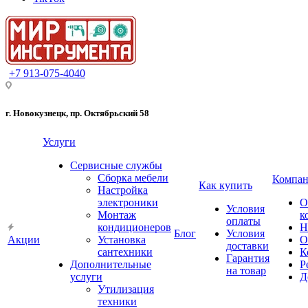
+7 913-075-4040
г. Новокузнецк, пр. Октябрьский 58
Услуги
Сервисные службы
Сборка мебели
Компан
Как купить
Настройка
электроники
О
Условия
Монтаж
к
оплаты
кондиционеров
Н
Блог
Условия
Акции
Установка
О
доставки
сантехники
К
Гарантия
Дополнительные
Р
на товар
услуги
Д
Утилизация
техники