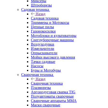
Миксеры
Штроборезы
Садовая техника
Назад
Садовая техника
Триммеры и Мотокосы
Цепные пилы
Газонокосилки
Мотоблоки и культиваторы
Снегоуборочные машины
Воздуходувки
Измельчители
Опрыскиватели
Мойки высокого давления
Тачки садовые
Насосы
Буры и Мотобуры
Сварочная техника
Назад
Сварочная техника
Плазморезы
Аргонодуговая сварка TIG
Полуавтоматы сварочные
Сварочные аппараты ММА
Маски сварочные