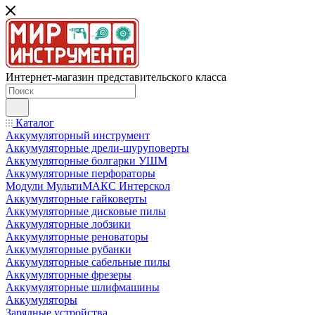
Интернет-магазин представительского класса
Каталог
Аккумуляторный инструмент
Аккумуляторные дрели-шуруповерты
Аккумуляторные болгарки УШМ
Аккумуляторные перфораторы
Модули МультиМАКС Интерскол
Аккумуляторные гайковерты
Аккумуляторные дисковые пилы
Аккумуляторные лобзики
Аккумуляторные реноваторы
Аккумуляторные рубанки
Аккумуляторные сабельные пилы
Аккумуляторные фрезеры
Аккумуляторные шлифмашины
Аккумуляторы
Зарядные устройства