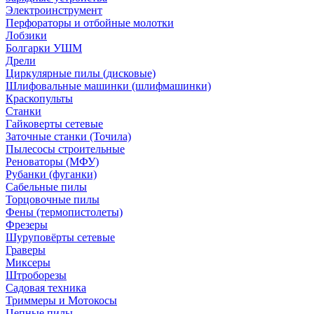
Электроинструмент
Перфораторы и отбойные молотки
Лобзики
Болгарки УШМ
Дрели
Циркулярные пилы (дисковые)
Шлифовальные машинки (шлифмашинки)
Краскопульты
Станки
Гайковерты сетевые
Заточные станки (Точила)
Пылесосы строительные
Реноваторы (МФУ)
Рубанки (фуганки)
Сабельные пилы
Торцовочные пилы
Фены (термопистолеты)
Фрезеры
Шуруповёрты сетевые
Граверы
Миксеры
Штроборезы
Садовая техника
Триммеры и Мотокосы
Цепные пилы