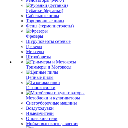
Реноваторы (МФУ)
Рубанки (фуганки)
Сабельные пилы
Торцовочные пилы
Фены (термопистолеты)
Фрезеры
Шуруповёрты сетевые
Граверы
Миксеры
Штроборезы
Триммеры и Мотокосы
Цепные пилы
Газонокосилки
Мотоблоки и культиваторы
Снегоуборочные машины
Воздуходувки
Измельчители
Опрыскиватели
Мойки высокого давления