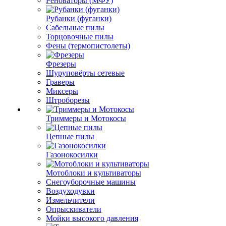
Реноваторы (МФУ)
Рубанки (фуганки)
Сабельные пилы
Торцовочные пилы
Фены (термопистолеты)
Фрезеры
Шуруповёрты сетевые
Граверы
Миксеры
Штроборезы
Триммеры и Мотокосы
Цепные пилы
Газонокосилки
Мотоблоки и культиваторы
Снегоуборочные машины
Воздуходувки
Измельчители
Опрыскиватели
Мойки высокого давления