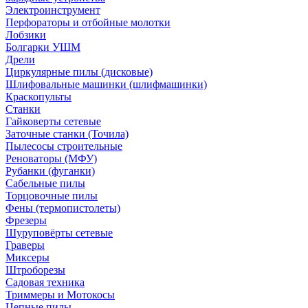
Электроинструмент
Перфораторы и отбойные молотки
Лобзики
Болгарки УШМ
Дрели
Циркулярные пилы (дисковые)
Шлифовальные машинки (шлифмашинки)
Краскопульты
Станки
Гайковерты сетевые
Заточные станки (Точила)
Пылесосы строительные
Реноваторы (МФУ)
Рубанки (фуганки)
Сабельные пилы
Торцовочные пилы
Фены (термопистолеты)
Фрезеры
Шуруповёрты сетевые
Граверы
Миксеры
Штроборезы
Садовая техника
Триммеры и Мотокосы
Цепные пилы