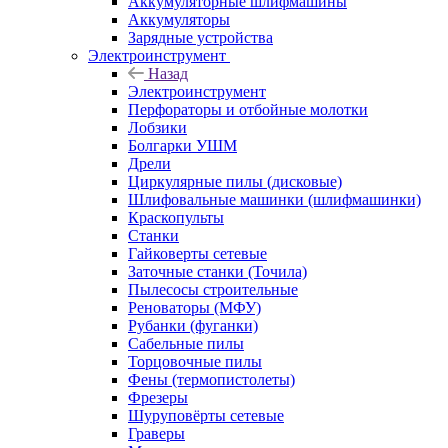
Аккумуляторные шлифмашины
Аккумуляторы
Зарядные устройства
Электроинструмент
Назад
Электроинструмент
Перфораторы и отбойные молотки
Лобзики
Болгарки УШМ
Дрели
Циркулярные пилы (дисковые)
Шлифовальные машинки (шлифмашинки)
Краскопульты
Станки
Гайковерты сетевые
Заточные станки (Точила)
Пылесосы строительные
Реноваторы (МФУ)
Рубанки (фуганки)
Сабельные пилы
Торцовочные пилы
Фены (термопистолеты)
Фрезеры
Шуруповёрты сетевые
Граверы