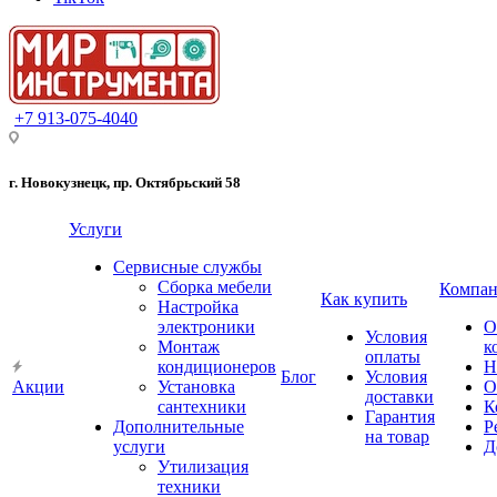
+7 913-075-4040
г. Новокузнецк, пр. Октябрьский 58
Услуги
Сервисные службы
Сборка мебели
Компан
Как купить
Настройка
электроники
О
Условия
Монтаж
к
оплаты
кондиционеров
Н
Блог
Условия
Акции
Установка
О
доставки
сантехники
К
Гарантия
Дополнительные
Р
на товар
услуги
Д
Утилизация
техники