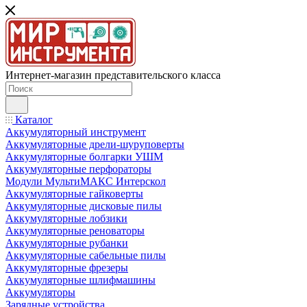
Интернет-магазин представительского класса
Каталог
Аккумуляторный инструмент
Аккумуляторные дрели-шуруповерты
Аккумуляторные болгарки УШМ
Аккумуляторные перфораторы
Модули МультиМАКС Интерскол
Аккумуляторные гайковерты
Аккумуляторные дисковые пилы
Аккумуляторные лобзики
Аккумуляторные реноваторы
Аккумуляторные рубанки
Аккумуляторные сабельные пилы
Аккумуляторные фрезеры
Аккумуляторные шлифмашины
Аккумуляторы
Зарядные устройства