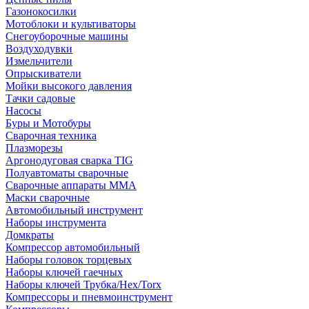
Газонокосилки
Мотоблоки и культиваторы
Снегоуборочные машины
Воздуходувки
Измельчители
Опрыскиватели
Мойки высокого давления
Тачки садовые
Насосы
Буры и Мотобуры
Сварочная техника
Плазморезы
Аргонодуговая сварка TIG
Полуавтоматы сварочные
Сварочные аппараты ММА
Маски сварочные
Автомобильный инструмент
Наборы инструмента
Домкраты
Компрессор автомобильный
Наборы головок торцевых
Наборы ключей гаечных
Наборы ключей Трубка/Hex/Torx
Компрессоры и пневмоинструмент