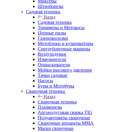
Миксеры
Штроборезы
Садовая техника
Назад
Садовая техника
Триммеры и Мотокосы
Цепные пилы
Газонокосилки
Мотоблоки и культиваторы
Снегоуборочные машины
Воздуходувки
Измельчители
Опрыскиватели
Мойки высокого давления
Тачки садовые
Насосы
Буры и Мотобуры
Сварочная техника
Назад
Сварочная техника
Плазморезы
Аргонодуговая сварка TIG
Полуавтоматы сварочные
Сварочные аппараты ММА
Маски сварочные