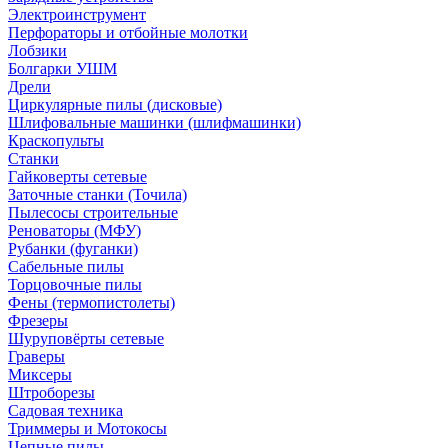
Электроинструмент
Перфораторы и отбойные молотки
Лобзики
Болгарки УШМ
Дрели
Циркулярные пилы (дисковые)
Шлифовальные машинки (шлифмашинки)
Краскопульты
Станки
Гайковерты сетевые
Заточные станки (Точила)
Пылесосы строительные
Реноваторы (МФУ)
Рубанки (фуганки)
Сабельные пилы
Торцовочные пилы
Фены (термопистолеты)
Фрезеры
Шуруповёрты сетевые
Граверы
Миксеры
Штроборезы
Садовая техника
Триммеры и Мотокосы
Цепные пилы