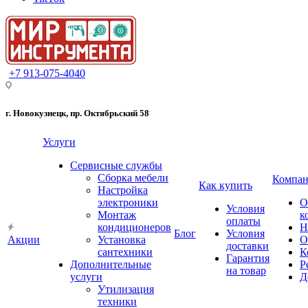
+7 913-075-4040
г. Новокузнецк, пр. Октябрьский 58
Услуги
Сервисные службы
Сборка мебели
Компан
Как купить
Настройка
электроники
О
Условия
Монтаж
к
оплаты
кондиционеров
Н
Блог
Условия
Акции
Установка
О
доставки
сантехники
К
Гарантия
Дополнительные
Р
на товар
услуги
Д
Утилизация
техники