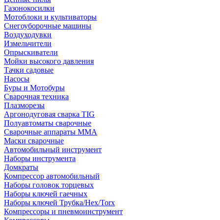
Газонокосилки
Мотоблоки и культиваторы
Снегоуборочные машины
Воздуходувки
Измельчители
Опрыскиватели
Мойки высокого давления
Тачки садовые
Насосы
Буры и Мотобуры
Сварочная техника
Плазморезы
Аргонодуговая сварка TIG
Полуавтоматы сварочные
Сварочные аппараты ММА
Маски сварочные
Автомобильный инструмент
Наборы инструмента
Домкраты
Компрессор автомобильный
Наборы головок торцевых
Наборы ключей гаечных
Наборы ключей Трубка/Hex/Torx
Компрессоры и пневмоинструмент