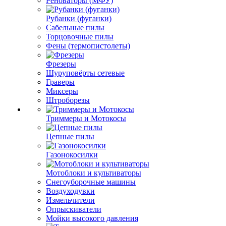
Реноваторы (МФУ)
Рубанки (фуганки)
Сабельные пилы
Торцовочные пилы
Фены (термопистолеты)
Фрезеры
Шуруповёрты сетевые
Граверы
Миксеры
Штроборезы
Триммеры и Мотокосы
Цепные пилы
Газонокосилки
Мотоблоки и культиваторы
Снегоуборочные машины
Воздуходувки
Измельчители
Опрыскиватели
Мойки высокого давления