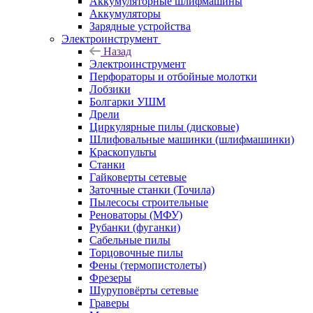
Аккумуляторные шлифмашины
Аккумуляторы
Зарядные устройства
Электроинструмент
Назад
Электроинструмент
Перфораторы и отбойные молотки
Лобзики
Болгарки УШМ
Дрели
Циркулярные пилы (дисковые)
Шлифовальные машинки (шлифмашинки)
Краскопульты
Станки
Гайковерты сетевые
Заточные станки (Точила)
Пылесосы строительные
Реноваторы (МФУ)
Рубанки (фуганки)
Сабельные пилы
Торцовочные пилы
Фены (термопистолеты)
Фрезеры
Шуруповёрты сетевые
Граверы