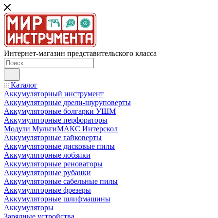
Интернет-магазин представительского класса
Каталог
Аккумуляторный инструмент
Аккумуляторные дрели-шуруповерты
Аккумуляторные болгарки УШМ
Аккумуляторные перфораторы
Модули МультиМАКС Интерскол
Аккумуляторные гайковерты
Аккумуляторные дисковые пилы
Аккумуляторные лобзики
Аккумуляторные реноваторы
Аккумуляторные рубанки
Аккумуляторные сабельные пилы
Аккумуляторные фрезеры
Аккумуляторные шлифмашины
Аккумуляторы
Зарядные устройства