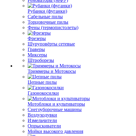
Реноваторы (МФУ)
Рубанки (фуганки)
Сабельные пилы
Торцовочные пилы
Фены (термопистолеты)
Фрезеры
Шуруповёрты сетевые
Граверы
Миксеры
Штроборезы
Триммеры и Мотокосы
Цепные пилы
Газонокосилки
Мотоблоки и культиваторы
Снегоуборочные машины
Воздуходувки
Измельчители
Опрыскиватели
Мойки высокого давления