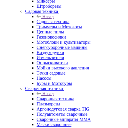
Миксеры
Штроборезы
Садовая техника
Назад
Садовая техника
Триммеры и Мотокосы
Цепные пилы
Газонокосилки
Мотоблоки и культиваторы
Снегоуборочные машины
Воздуходувки
Измельчители
Опрыскиватели
Мойки высокого давления
Тачки садовые
Насосы
Буры и Мотобуры
Сварочная техника
Назад
Сварочная техника
Плазморезы
Аргонодуговая сварка TIG
Полуавтоматы сварочные
Сварочные аппараты ММА
Маски сварочные