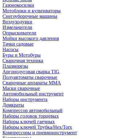
Газонокосилки
Мотоблоки и культиваторы
Снегоуборочные машины
Воздуходувки
Измельчители
Опрыскиватели
Мойки высокого давления
Тачки садовые
Насосы
Буры и Мотобуры
Сварочная техника
Плазморезы
Аргонодуговая сварка TIG
Полуавтоматы сварочные
Сварочные аппараты ММА
Маски сварочные
Автомобильный инструмент
Наборы инструмента
Домкраты
Компрессор автомобильный
Наборы головок торцевых
Наборы ключей гаечных
Наборы ключей Трубка/Hex/Torx
Компрессоры и пневмоинструмент