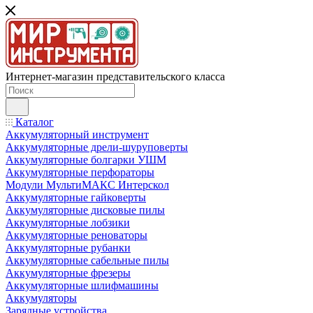
Интернет-магазин представительского класса
Каталог
Аккумуляторный инструмент
Аккумуляторные дрели-шуруповерты
Аккумуляторные болгарки УШМ
Аккумуляторные перфораторы
Модули МультиМАКС Интерскол
Аккумуляторные гайковерты
Аккумуляторные дисковые пилы
Аккумуляторные лобзики
Аккумуляторные реноваторы
Аккумуляторные рубанки
Аккумуляторные сабельные пилы
Аккумуляторные фрезеры
Аккумуляторные шлифмашины
Аккумуляторы
Зарядные устройства