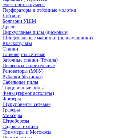
Электроинструмент
Перфораторы и отбойные молотки
Лобзики
Болгарки УШМ
Дрели
Циркулярные пилы (дисковые)
Шлифовальные машинки (шлифмашинки)
Краскопульты
Станки
Гайковерты сетевые
Заточные станки (Точила)
Пылесосы строительные
Реноваторы (МФУ)
Рубанки (фуганки)
Сабельные пилы
Торцовочные пилы
Фены (термопистолеты)
Фрезеры
Шуруповёрты сетевые
Граверы
Миксеры
Штроборезы
Садовая техника
Триммеры и Мотокосы
Цепные пилы