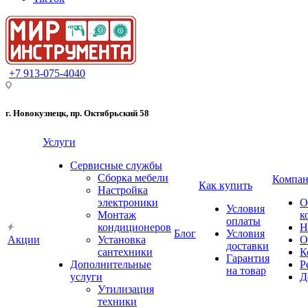
+7 913-075-4040
г. Новокузнецк, пр. Октябрьский 58
Услуги
Сервисные службы
Сборка мебели
Компан
Как купить
Настройка
электроники
О
Условия
Монтаж
к
оплаты
кондиционеров
Н
Блог
Условия
Акции
Установка
О
доставки
сантехники
К
Гарантия
Дополнительные
Р
на товар
услуги
Д
Утилизация
техники