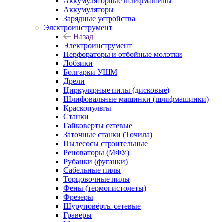
Аккумуляторные шлифмашины
Аккумуляторы
Зарядные устройства
Электроинструмент
Назад
Электроинструмент
Перфораторы и отбойные молотки
Лобзики
Болгарки УШМ
Дрели
Циркулярные пилы (дисковые)
Шлифовальные машинки (шлифмашинки)
Краскопульты
Станки
Гайковерты сетевые
Заточные станки (Точила)
Пылесосы строительные
Реноваторы (МФУ)
Рубанки (фуганки)
Сабельные пилы
Торцовочные пилы
Фены (термопистолеты)
Фрезеры
Шуруповёрты сетевые
Граверы