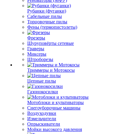
Реноваторы (МФУ)
Рубанки (фуганки)
Сабельные пилы
Торцовочные пилы
Фены (термопистолеты)
Фрезеры
Шуруповёрты сетевые
Граверы
Миксеры
Штроборезы
Триммеры и Мотокосы
Цепные пилы
Газонокосилки
Мотоблоки и культиваторы
Снегоуборочные машины
Воздуходувки
Измельчители
Опрыскиватели
Мойки высокого давления