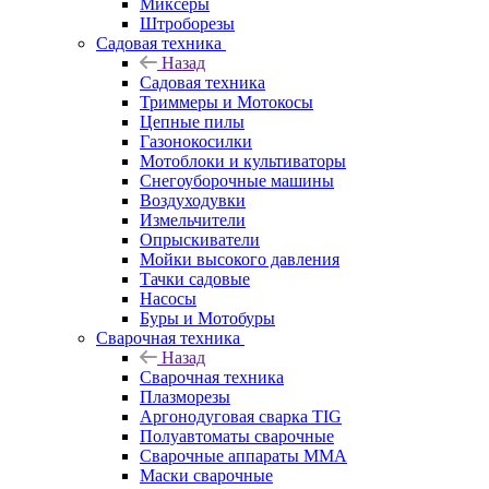
Миксеры
Штроборезы
Садовая техника
Назад
Садовая техника
Триммеры и Мотокосы
Цепные пилы
Газонокосилки
Мотоблоки и культиваторы
Снегоуборочные машины
Воздуходувки
Измельчители
Опрыскиватели
Мойки высокого давления
Тачки садовые
Насосы
Буры и Мотобуры
Сварочная техника
Назад
Сварочная техника
Плазморезы
Аргонодуговая сварка TIG
Полуавтоматы сварочные
Сварочные аппараты ММА
Маски сварочные