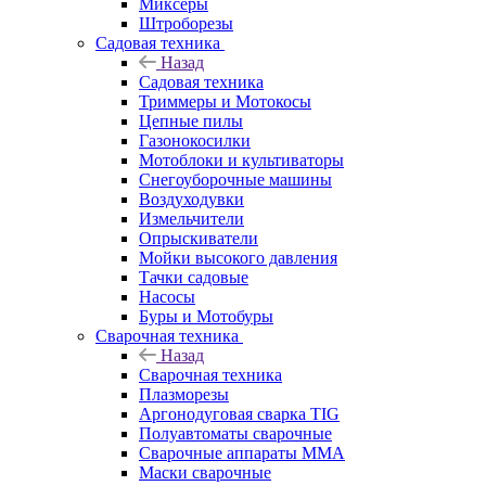
Миксеры
Штроборезы
Садовая техника
Назад
Садовая техника
Триммеры и Мотокосы
Цепные пилы
Газонокосилки
Мотоблоки и культиваторы
Снегоуборочные машины
Воздуходувки
Измельчители
Опрыскиватели
Мойки высокого давления
Тачки садовые
Насосы
Буры и Мотобуры
Сварочная техника
Назад
Сварочная техника
Плазморезы
Аргонодуговая сварка TIG
Полуавтоматы сварочные
Сварочные аппараты ММА
Маски сварочные