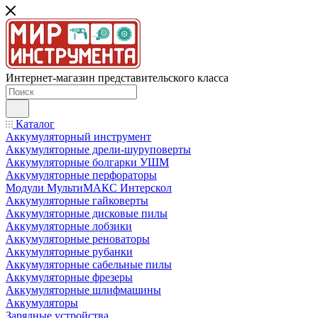
Интернет-магазин представительского класса
Каталог
Аккумуляторный инструмент
Аккумуляторные дрели-шуруповерты
Аккумуляторные болгарки УШМ
Аккумуляторные перфораторы
Модули МультиМАКС Интерскол
Аккумуляторные гайковерты
Аккумуляторные дисковые пилы
Аккумуляторные лобзики
Аккумуляторные реноваторы
Аккумуляторные рубанки
Аккумуляторные сабельные пилы
Аккумуляторные фрезеры
Аккумуляторные шлифмашины
Аккумуляторы
Зарядные устройства