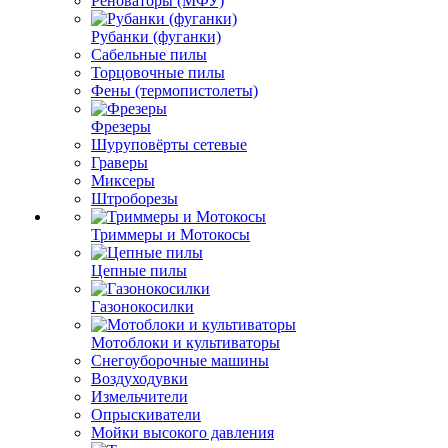
Реноваторы (МФУ)
Рубанки (фуганки)
Сабельные пилы
Торцовочные пилы
Фены (термопистолеты)
Фрезеры
Шуруповёрты сетевые
Граверы
Миксеры
Штроборезы
Триммеры и Мотокосы
Цепные пилы
Газонокосилки
Мотоблоки и культиваторы
Снегоуборочные машины
Воздуходувки
Измельчители
Опрыскиватели
Мойки высокого давления