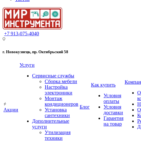
+7 913-075-4040
г. Новокузнецк, пр. Октябрьский 58
Услуги
Сервисные службы
Сборка мебели
Компан
Как купить
Настройка
электроники
О
Условия
Монтаж
к
оплаты
кондиционеров
Н
Блог
Условия
Акции
Установка
О
доставки
сантехники
К
Гарантия
Дополнительные
Р
на товар
услуги
Д
Утилизация
техники