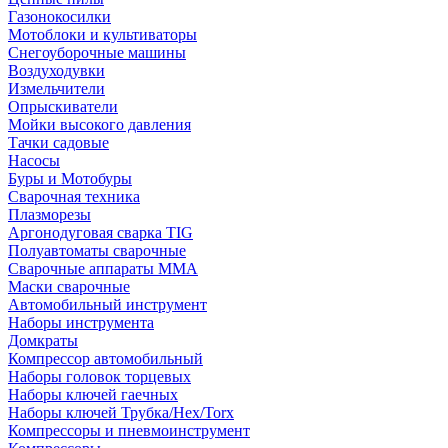
Газонокосилки
Мотоблоки и культиваторы
Снегоуборочные машины
Воздуходувки
Измельчители
Опрыскиватели
Мойки высокого давления
Тачки садовые
Насосы
Буры и Мотобуры
Сварочная техника
Плазморезы
Аргонодуговая сварка TIG
Полуавтоматы сварочные
Сварочные аппараты ММА
Маски сварочные
Автомобильный инструмент
Наборы инструмента
Домкраты
Компрессор автомобильный
Наборы головок торцевых
Наборы ключей гаечных
Наборы ключей Трубка/Hex/Torx
Компрессоры и пневмоинструмент