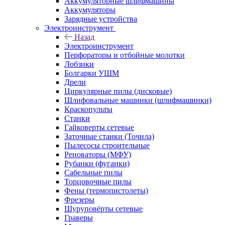
Аккумуляторные шлифмашины
Аккумуляторы
Зарядные устройства
Электроинструмент
Назад
Электроинструмент
Перфораторы и отбойные молотки
Лобзики
Болгарки УШМ
Дрели
Циркулярные пилы (дисковые)
Шлифовальные машинки (шлифмашинки)
Краскопульты
Станки
Гайковерты сетевые
Заточные станки (Точила)
Пылесосы строительные
Реноваторы (МФУ)
Рубанки (фуганки)
Сабельные пилы
Торцовочные пилы
Фены (термопистолеты)
Фрезеры
Шуруповёрты сетевые
Граверы