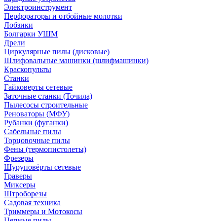
Электроинструмент
Перфораторы и отбойные молотки
Лобзики
Болгарки УШМ
Дрели
Циркулярные пилы (дисковые)
Шлифовальные машинки (шлифмашинки)
Краскопульты
Станки
Гайковерты сетевые
Заточные станки (Точила)
Пылесосы строительные
Реноваторы (МФУ)
Рубанки (фуганки)
Сабельные пилы
Торцовочные пилы
Фены (термопистолеты)
Фрезеры
Шуруповёрты сетевые
Граверы
Миксеры
Штроборезы
Садовая техника
Триммеры и Мотокосы
Цепные пилы