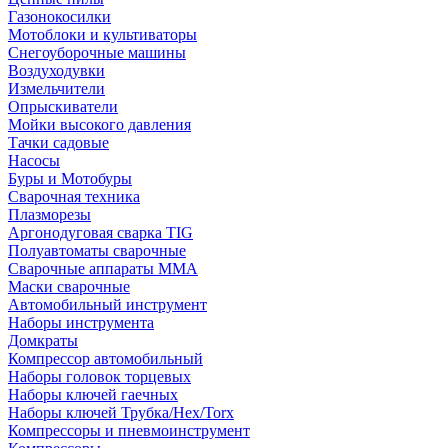
Газонокосилки
Мотоблоки и культиваторы
Снегоуборочные машины
Воздуходувки
Измельчители
Опрыскиватели
Мойки высокого давления
Тачки садовые
Насосы
Буры и Мотобуры
Сварочная техника
Плазморезы
Аргонодуговая сварка TIG
Полуавтоматы сварочные
Сварочные аппараты ММА
Маски сварочные
Автомобильный инструмент
Наборы инструмента
Домкраты
Компрессор автомобильный
Наборы головок торцевых
Наборы ключей гаечных
Наборы ключей Трубка/Hex/Torx
Компрессоры и пневмоинструмент