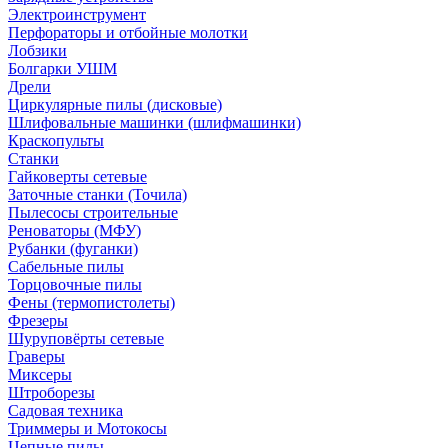
Электроинструмент
Перфораторы и отбойные молотки
Лобзики
Болгарки УШМ
Дрели
Циркулярные пилы (дисковые)
Шлифовальные машинки (шлифмашинки)
Краскопульты
Станки
Гайковерты сетевые
Заточные станки (Точила)
Пылесосы строительные
Реноваторы (МФУ)
Рубанки (фуганки)
Сабельные пилы
Торцовочные пилы
Фены (термопистолеты)
Фрезеры
Шуруповёрты сетевые
Граверы
Миксеры
Штроборезы
Садовая техника
Триммеры и Мотокосы
Цепные пилы