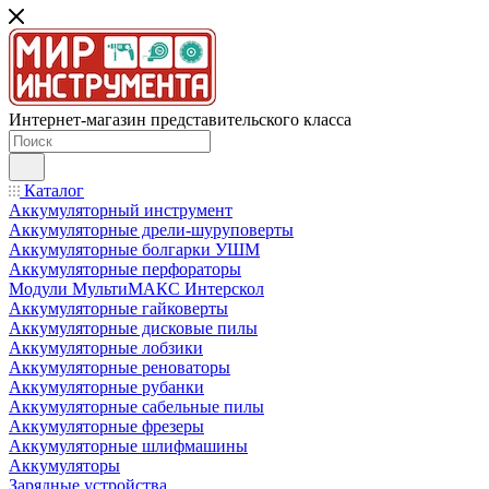
Интернет-магазин представительского класса
Каталог
Аккумуляторный инструмент
Аккумуляторные дрели-шуруповерты
Аккумуляторные болгарки УШМ
Аккумуляторные перфораторы
Модули МультиМАКС Интерскол
Аккумуляторные гайковерты
Аккумуляторные дисковые пилы
Аккумуляторные лобзики
Аккумуляторные реноваторы
Аккумуляторные рубанки
Аккумуляторные сабельные пилы
Аккумуляторные фрезеры
Аккумуляторные шлифмашины
Аккумуляторы
Зарядные устройства