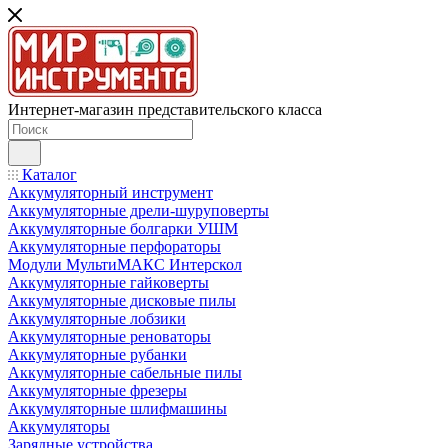
Интернет-магазин представительского класса
Каталог
Аккумуляторный инструмент
Аккумуляторные дрели-шуруповерты
Аккумуляторные болгарки УШМ
Аккумуляторные перфораторы
Модули МультиМАКС Интерскол
Аккумуляторные гайковерты
Аккумуляторные дисковые пилы
Аккумуляторные лобзики
Аккумуляторные реноваторы
Аккумуляторные рубанки
Аккумуляторные сабельные пилы
Аккумуляторные фрезеры
Аккумуляторные шлифмашины
Аккумуляторы
Зарядные устройства