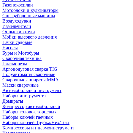
Газонокосилки
Мотоблоки и культиваторы
Снегоуборочные машины
Воздуходувки
Измельчители
Опрыскиватели
Мойки высокого давления
Тачки садовые
Насосы
Буры и Мотобуры
Сварочная техника
Плазморезы
Аргонодуговая сварка TIG
Полуавтоматы сварочные
Сварочные аппараты ММА
Маски сварочные
Автомобильный инструмент
Наборы инструмента
Домкраты
Компрессор автомобильный
Наборы головок торцевых
Наборы ключей гаечных
Наборы ключей Трубка/Hex/Torx
Компрессоры и пневмоинструмент