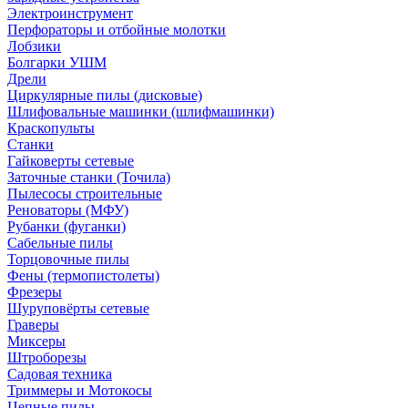
Электроинструмент
Перфораторы и отбойные молотки
Лобзики
Болгарки УШМ
Дрели
Циркулярные пилы (дисковые)
Шлифовальные машинки (шлифмашинки)
Краскопульты
Станки
Гайковерты сетевые
Заточные станки (Точила)
Пылесосы строительные
Реноваторы (МФУ)
Рубанки (фуганки)
Сабельные пилы
Торцовочные пилы
Фены (термопистолеты)
Фрезеры
Шуруповёрты сетевые
Граверы
Миксеры
Штроборезы
Садовая техника
Триммеры и Мотокосы
Цепные пилы