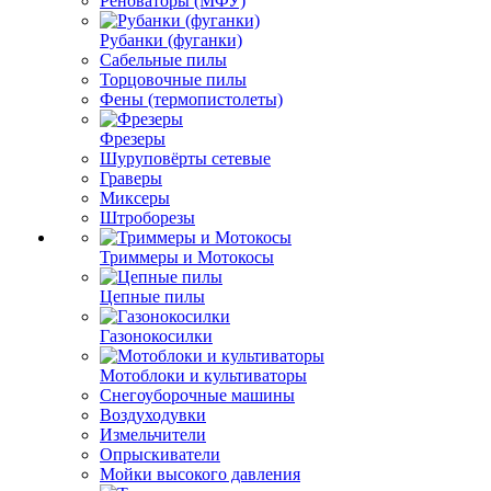
Реноваторы (МФУ)
Рубанки (фуганки)
Сабельные пилы
Торцовочные пилы
Фены (термопистолеты)
Фрезеры
Шуруповёрты сетевые
Граверы
Миксеры
Штроборезы
Триммеры и Мотокосы
Цепные пилы
Газонокосилки
Мотоблоки и культиваторы
Снегоуборочные машины
Воздуходувки
Измельчители
Опрыскиватели
Мойки высокого давления