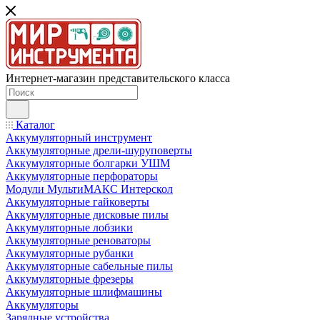
Интернет-магазин представительского класса
Каталог
Аккумуляторный инструмент
Аккумуляторные дрели-шуруповерты
Аккумуляторные болгарки УШМ
Аккумуляторные перфораторы
Модули МультиМАКС Интерскол
Аккумуляторные гайковерты
Аккумуляторные дисковые пилы
Аккумуляторные лобзики
Аккумуляторные реноваторы
Аккумуляторные рубанки
Аккумуляторные сабельные пилы
Аккумуляторные фрезеры
Аккумуляторные шлифмашины
Аккумуляторы
Зарядные устройства