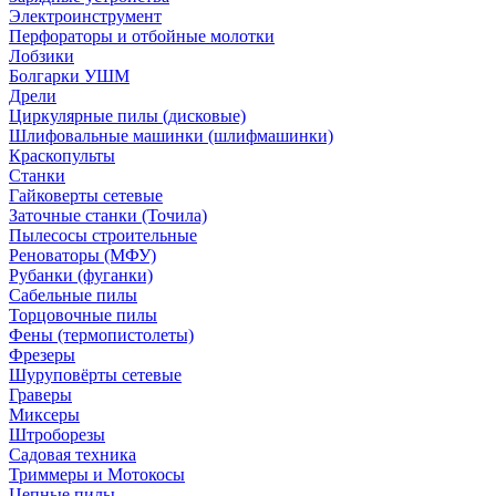
Электроинструмент
Перфораторы и отбойные молотки
Лобзики
Болгарки УШМ
Дрели
Циркулярные пилы (дисковые)
Шлифовальные машинки (шлифмашинки)
Краскопульты
Станки
Гайковерты сетевые
Заточные станки (Точила)
Пылесосы строительные
Реноваторы (МФУ)
Рубанки (фуганки)
Сабельные пилы
Торцовочные пилы
Фены (термопистолеты)
Фрезеры
Шуруповёрты сетевые
Граверы
Миксеры
Штроборезы
Садовая техника
Триммеры и Мотокосы
Цепные пилы