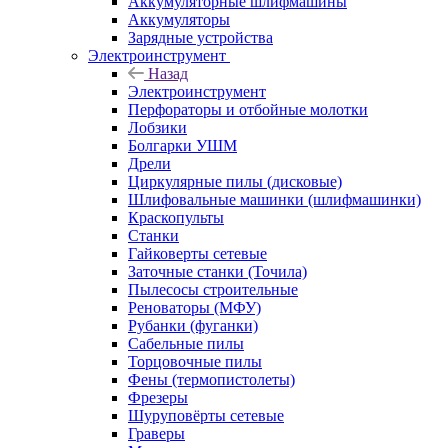
Аккумуляторные шлифмашины
Аккумуляторы
Зарядные устройства
Электроинструмент
Назад
Электроинструмент
Перфораторы и отбойные молотки
Лобзики
Болгарки УШМ
Дрели
Циркулярные пилы (дисковые)
Шлифовальные машинки (шлифмашинки)
Краскопульты
Станки
Гайковерты сетевые
Заточные станки (Точила)
Пылесосы строительные
Реноваторы (МФУ)
Рубанки (фуганки)
Сабельные пилы
Торцовочные пилы
Фены (термопистолеты)
Фрезеры
Шуруповёрты сетевые
Граверы