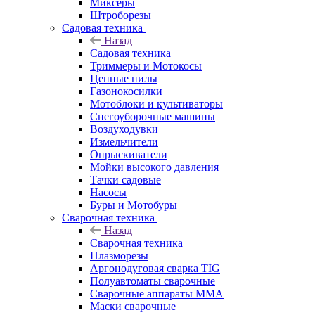
Миксеры
Штроборезы
Садовая техника
Назад
Садовая техника
Триммеры и Мотокосы
Цепные пилы
Газонокосилки
Мотоблоки и культиваторы
Снегоуборочные машины
Воздуходувки
Измельчители
Опрыскиватели
Мойки высокого давления
Тачки садовые
Насосы
Буры и Мотобуры
Сварочная техника
Назад
Сварочная техника
Плазморезы
Аргонодуговая сварка TIG
Полуавтоматы сварочные
Сварочные аппараты ММА
Маски сварочные