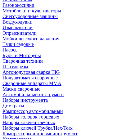
Газонокосилки
Мотоблоки и культиваторы
Снегоуборочные машины
Воздуходувки
Измельчители
Опрыскиватели
Мойки высокого давления
Тачки садовые
Насосы
Буры и Мотобуры
Сварочная техника
Плазморезы
Аргонодуговая сварка TIG
Полуавтоматы сварочные
Сварочные аппараты ММА
Маски сварочные
Автомобильный инструмент
Наборы инструмента
Домкраты
Компрессор автомобильный
Наборы головок торцевых
Наборы ключей гаечных
Наборы ключей Трубка/Hex/Torx
Компрессоры и пневмоинструмент