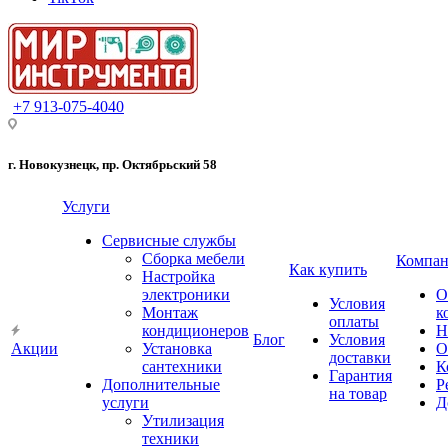
+7 913-075-4040
г. Новокузнецк, пр. Октябрьский 58
Услуги
Сервисные службы
Сборка мебели
Компан
Как купить
Настройка
электроники
О
Условия
Монтаж
к
оплаты
кондиционеров
Н
Блог
Условия
Акции
Установка
О
доставки
сантехники
К
Гарантия
Дополнительные
Р
на товар
услуги
Д
Утилизация
техники