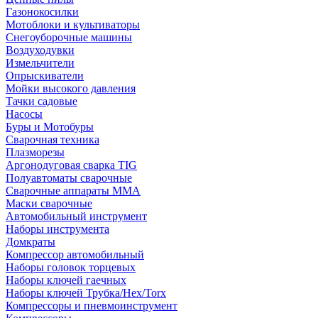
Газонокосилки
Мотоблоки и культиваторы
Снегоуборочные машины
Воздуходувки
Измельчители
Опрыскиватели
Мойки высокого давления
Тачки садовые
Насосы
Буры и Мотобуры
Сварочная техника
Плазморезы
Аргонодуговая сварка TIG
Полуавтоматы сварочные
Сварочные аппараты ММА
Маски сварочные
Автомобильный инструмент
Наборы инструмента
Домкраты
Компрессор автомобильный
Наборы головок торцевых
Наборы ключей гаечных
Наборы ключей Трубка/Hex/Torx
Компрессоры и пневмоинструмент