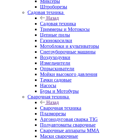
Миксеры
Штроборезы
Садовая техника
Назад
Садовая техника
Триммеры и Мотокосы
Цепные пилы
Газонокосилки
Мотоблоки и культиваторы
Снегоуборочные машины
Воздуходувки
Измельчители
Опрыскиватели
Мойки высокого давления
Тачки садовые
Насосы
Буры и Мотобуры
Сварочная техника
Назад
Сварочная техника
Плазморезы
Аргонодуговая сварка TIG
Полуавтоматы сварочные
Сварочные аппараты ММА
Маски сварочные