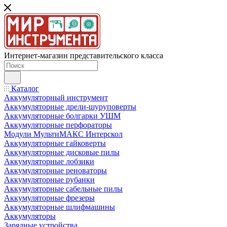
Интернет-магазин представительского класса
Каталог
Аккумуляторный инструмент
Аккумуляторные дрели-шуруповерты
Аккумуляторные болгарки УШМ
Аккумуляторные перфораторы
Модули МультиМАКС Интерскол
Аккумуляторные гайковерты
Аккумуляторные дисковые пилы
Аккумуляторные лобзики
Аккумуляторные реноваторы
Аккумуляторные рубанки
Аккумуляторные сабельные пилы
Аккумуляторные фрезеры
Аккумуляторные шлифмашины
Аккумуляторы
Зарядные устройства