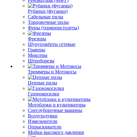
Реноваторы (МФУ)
Рубанки (фуганки)
Сабельные пилы
Торцовочные пилы
Фены (термопистолеты)
Фрезеры
Шуруповёрты сетевые
Граверы
Миксеры
Штроборезы
Триммеры и Мотокосы
Цепные пилы
Газонокосилки
Мотоблоки и культиваторы
Снегоуборочные машины
Воздуходувки
Измельчители
Опрыскиватели
Мойки высокого давления