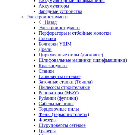
Аккумуляторные шлифмашины
Аккумуляторы
Зарядные устройства
Электроинструмент
Назад
Электроинструмент
Перфораторы и отбойные молотки
Лобзики
Болгарки УШМ
Дрели
Циркулярные пилы (дисковые)
Шлифовальные машинки (шлифмашинки)
Краскопульты
Станки
Гайковерты сетевые
Заточные станки (Точила)
Пылесосы строительные
Реноваторы (МФУ)
Рубанки (фуганки)
Сабельные пилы
Торцовочные пилы
Фены (термопистолеты)
Фрезеры
Шуруповёрты сетевые
Граверы