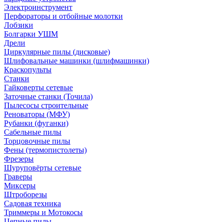
Электроинструмент
Перфораторы и отбойные молотки
Лобзики
Болгарки УШМ
Дрели
Циркулярные пилы (дисковые)
Шлифовальные машинки (шлифмашинки)
Краскопульты
Станки
Гайковерты сетевые
Заточные станки (Точила)
Пылесосы строительные
Реноваторы (МФУ)
Рубанки (фуганки)
Сабельные пилы
Торцовочные пилы
Фены (термопистолеты)
Фрезеры
Шуруповёрты сетевые
Граверы
Миксеры
Штроборезы
Садовая техника
Триммеры и Мотокосы
Цепные пилы