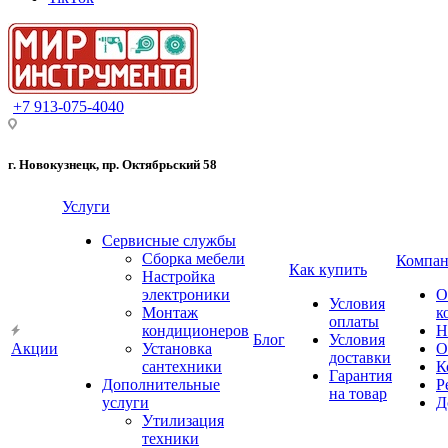
+7 913-075-4040
г. Новокузнецк, пр. Октябрьский 58
Услуги
Сервисные службы
Сборка мебели
Компан
Как купить
Настройка
электроники
О
Условия
Монтаж
к
оплаты
кондиционеров
Н
Блог
Условия
Акции
Установка
О
доставки
сантехники
К
Гарантия
Дополнительные
Р
на товар
услуги
Д
Утилизация
техники