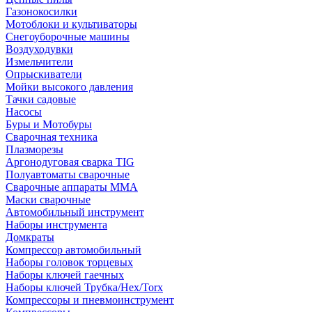
Газонокосилки
Мотоблоки и культиваторы
Снегоуборочные машины
Воздуходувки
Измельчители
Опрыскиватели
Мойки высокого давления
Тачки садовые
Насосы
Буры и Мотобуры
Сварочная техника
Плазморезы
Аргонодуговая сварка TIG
Полуавтоматы сварочные
Сварочные аппараты ММА
Маски сварочные
Автомобильный инструмент
Наборы инструмента
Домкраты
Компрессор автомобильный
Наборы головок торцевых
Наборы ключей гаечных
Наборы ключей Трубка/Hex/Torx
Компрессоры и пневмоинструмент