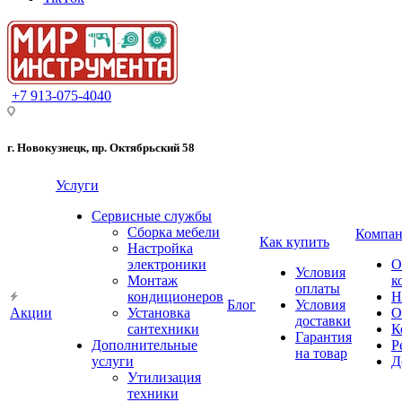
+7 913-075-4040
г. Новокузнецк, пр. Октябрьский 58
Услуги
Сервисные службы
Сборка мебели
Компан
Как купить
Настройка
электроники
О
Условия
Монтаж
к
оплаты
кондиционеров
Н
Блог
Условия
Акции
Установка
О
доставки
сантехники
К
Гарантия
Дополнительные
Р
на товар
услуги
Д
Утилизация
техники