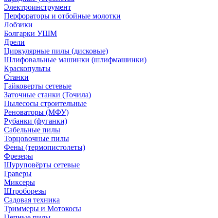
Электроинструмент
Перфораторы и отбойные молотки
Лобзики
Болгарки УШМ
Дрели
Циркулярные пилы (дисковые)
Шлифовальные машинки (шлифмашинки)
Краскопульты
Станки
Гайковерты сетевые
Заточные станки (Точила)
Пылесосы строительные
Реноваторы (МФУ)
Рубанки (фуганки)
Сабельные пилы
Торцовочные пилы
Фены (термопистолеты)
Фрезеры
Шуруповёрты сетевые
Граверы
Миксеры
Штроборезы
Садовая техника
Триммеры и Мотокосы
Цепные пилы