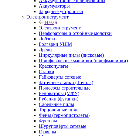
Аккумуляторные шлифмашины
Аккумуляторы
Зарядные устройства
Электроинструмент
Назад
Электроинструмент
Перфораторы и отбойные молотки
Лобзики
Болгарки УШМ
Дрели
Циркулярные пилы (дисковые)
Шлифовальные машинки (шлифмашинки)
Краскопульты
Станки
Гайковерты сетевые
Заточные станки (Точила)
Пылесосы строительные
Реноваторы (МФУ)
Рубанки (фуганки)
Сабельные пилы
Торцовочные пилы
Фены (термопистолеты)
Фрезеры
Шуруповёрты сетевые
Граверы