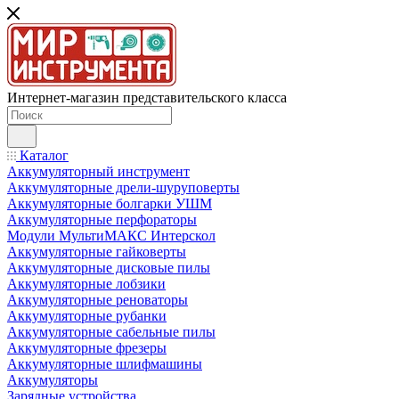
Интернет-магазин представительского класса
Каталог
Аккумуляторный инструмент
Аккумуляторные дрели-шуруповерты
Аккумуляторные болгарки УШМ
Аккумуляторные перфораторы
Модули МультиМАКС Интерскол
Аккумуляторные гайковерты
Аккумуляторные дисковые пилы
Аккумуляторные лобзики
Аккумуляторные реноваторы
Аккумуляторные рубанки
Аккумуляторные сабельные пилы
Аккумуляторные фрезеры
Аккумуляторные шлифмашины
Аккумуляторы
Зарядные устройства