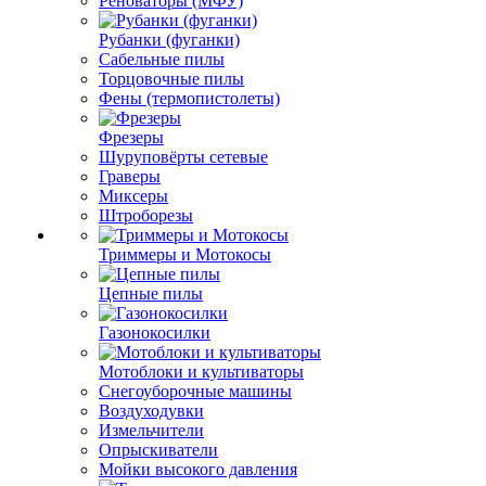
Реноваторы (МФУ)
Рубанки (фуганки)
Сабельные пилы
Торцовочные пилы
Фены (термопистолеты)
Фрезеры
Шуруповёрты сетевые
Граверы
Миксеры
Штроборезы
Триммеры и Мотокосы
Цепные пилы
Газонокосилки
Мотоблоки и культиваторы
Снегоуборочные машины
Воздуходувки
Измельчители
Опрыскиватели
Мойки высокого давления