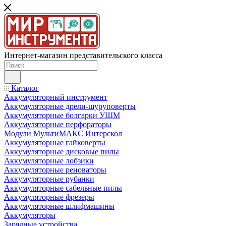
Интернет-магазин представительского класса
Каталог
Аккумуляторный инструмент
Аккумуляторные дрели-шуруповерты
Аккумуляторные болгарки УШМ
Аккумуляторные перфораторы
Модули МультиМАКС Интерскол
Аккумуляторные гайковерты
Аккумуляторные дисковые пилы
Аккумуляторные лобзики
Аккумуляторные реноваторы
Аккумуляторные рубанки
Аккумуляторные сабельные пилы
Аккумуляторные фрезеры
Аккумуляторные шлифмашины
Аккумуляторы
Зарядные устройства