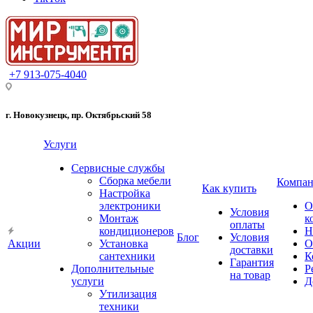
+7 913-075-4040
г. Новокузнецк, пр. Октябрьский 58
Услуги
Сервисные службы
Сборка мебели
Компан
Как купить
Настройка
электроники
О
Условия
Монтаж
к
оплаты
кондиционеров
Н
Блог
Условия
Акции
Установка
О
доставки
сантехники
К
Гарантия
Дополнительные
Р
на товар
услуги
Д
Утилизация
техники