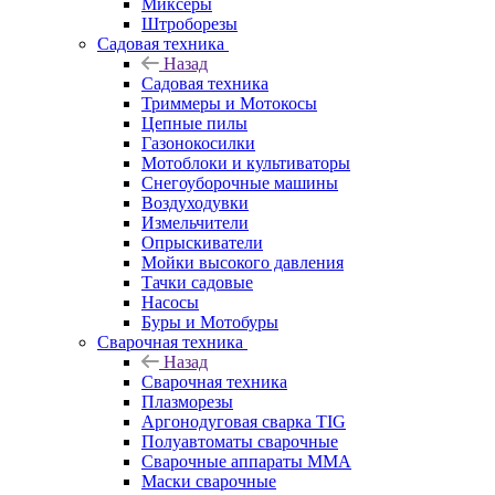
Миксеры
Штроборезы
Садовая техника
Назад
Садовая техника
Триммеры и Мотокосы
Цепные пилы
Газонокосилки
Мотоблоки и культиваторы
Снегоуборочные машины
Воздуходувки
Измельчители
Опрыскиватели
Мойки высокого давления
Тачки садовые
Насосы
Буры и Мотобуры
Сварочная техника
Назад
Сварочная техника
Плазморезы
Аргонодуговая сварка TIG
Полуавтоматы сварочные
Сварочные аппараты ММА
Маски сварочные