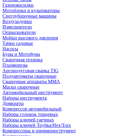
Газонокосилки
Мотоблоки и культиваторы
Снегоуборочные машины
Воздуходувки
Измельчители
Опрыскиватели
Мойки высокого давления
Тачки садовые
Насосы
Буры и Мотобуры
Сварочная техника
Плазморезы
Аргонодуговая сварка TIG
Полуавтоматы сварочные
Сварочные аппараты ММА
Маски сварочные
Автомобильный инструмент
Наборы инструмента
Домкраты
Компрессор автомобильный
Наборы головок торцевых
Наборы ключей гаечных
Наборы ключей Трубка/Hex/Torx
Компрессоры и пневмоинструмент