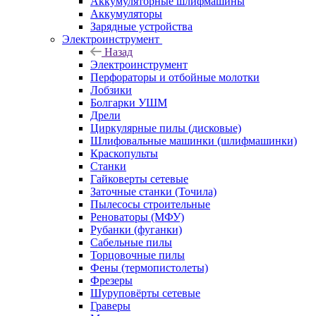
Аккумуляторные шлифмашины
Аккумуляторы
Зарядные устройства
Электроинструмент
Назад
Электроинструмент
Перфораторы и отбойные молотки
Лобзики
Болгарки УШМ
Дрели
Циркулярные пилы (дисковые)
Шлифовальные машинки (шлифмашинки)
Краскопульты
Станки
Гайковерты сетевые
Заточные станки (Точила)
Пылесосы строительные
Реноваторы (МФУ)
Рубанки (фуганки)
Сабельные пилы
Торцовочные пилы
Фены (термопистолеты)
Фрезеры
Шуруповёрты сетевые
Граверы