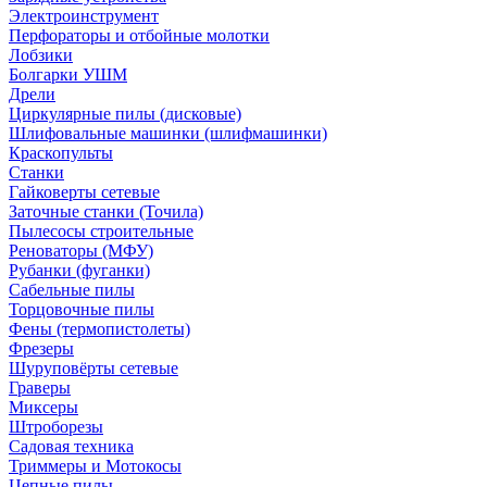
Электроинструмент
Перфораторы и отбойные молотки
Лобзики
Болгарки УШМ
Дрели
Циркулярные пилы (дисковые)
Шлифовальные машинки (шлифмашинки)
Краскопульты
Станки
Гайковерты сетевые
Заточные станки (Точила)
Пылесосы строительные
Реноваторы (МФУ)
Рубанки (фуганки)
Сабельные пилы
Торцовочные пилы
Фены (термопистолеты)
Фрезеры
Шуруповёрты сетевые
Граверы
Миксеры
Штроборезы
Садовая техника
Триммеры и Мотокосы
Цепные пилы