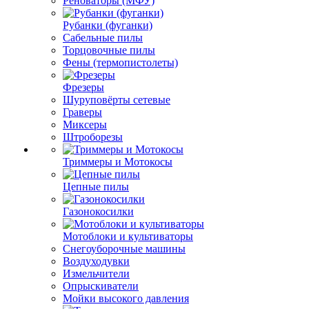
Реноваторы (МФУ)
Рубанки (фуганки)
Сабельные пилы
Торцовочные пилы
Фены (термопистолеты)
Фрезеры
Шуруповёрты сетевые
Граверы
Миксеры
Штроборезы
Триммеры и Мотокосы
Цепные пилы
Газонокосилки
Мотоблоки и культиваторы
Снегоуборочные машины
Воздуходувки
Измельчители
Опрыскиватели
Мойки высокого давления