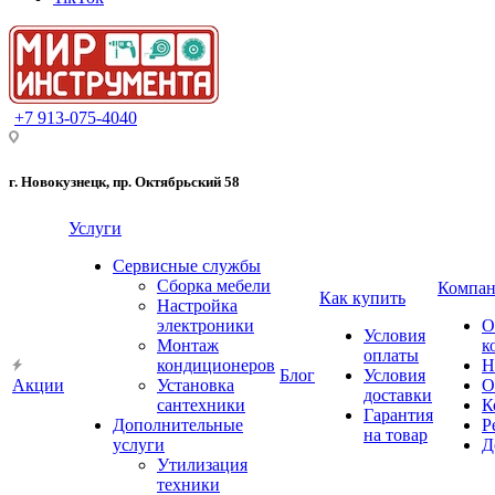
+7 913-075-4040
г. Новокузнецк, пр. Октябрьский 58
Услуги
Сервисные службы
Сборка мебели
Компан
Как купить
Настройка
электроники
О
Условия
Монтаж
к
оплаты
кондиционеров
Н
Блог
Условия
Акции
Установка
О
доставки
сантехники
К
Гарантия
Дополнительные
Р
на товар
услуги
Д
Утилизация
техники