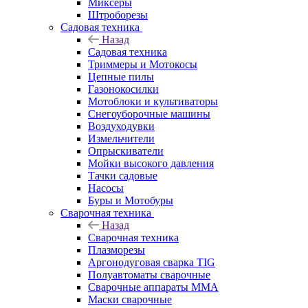
Миксеры
Штроборезы
Садовая техника
Назад
Садовая техника
Триммеры и Мотокосы
Цепные пилы
Газонокосилки
Мотоблоки и культиваторы
Снегоуборочные машины
Воздуходувки
Измельчители
Опрыскиватели
Мойки высокого давления
Тачки садовые
Насосы
Буры и Мотобуры
Сварочная техника
Назад
Сварочная техника
Плазморезы
Аргонодуговая сварка TIG
Полуавтоматы сварочные
Сварочные аппараты ММА
Маски сварочные