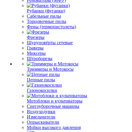
Реноваторы (МФУ)
Рубанки (фуганки)
Сабельные пилы
Торцовочные пилы
Фены (термопистолеты)
Фрезеры
Шуруповёрты сетевые
Граверы
Миксеры
Штроборезы
Триммеры и Мотокосы
Цепные пилы
Газонокосилки
Мотоблоки и культиваторы
Снегоуборочные машины
Воздуходувки
Измельчители
Опрыскиватели
Мойки высокого давления