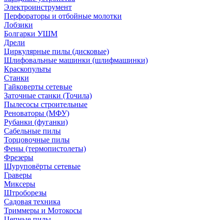
Электроинструмент
Перфораторы и отбойные молотки
Лобзики
Болгарки УШМ
Дрели
Циркулярные пилы (дисковые)
Шлифовальные машинки (шлифмашинки)
Краскопульты
Станки
Гайковерты сетевые
Заточные станки (Точила)
Пылесосы строительные
Реноваторы (МФУ)
Рубанки (фуганки)
Сабельные пилы
Торцовочные пилы
Фены (термопистолеты)
Фрезеры
Шуруповёрты сетевые
Граверы
Миксеры
Штроборезы
Садовая техника
Триммеры и Мотокосы
Цепные пилы