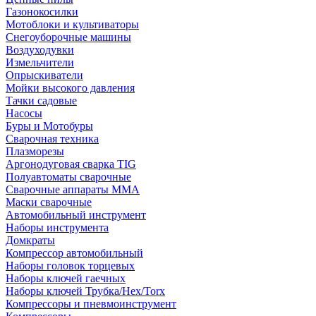
Газонокосилки
Мотоблоки и культиваторы
Снегоуборочные машины
Воздуходувки
Измельчители
Опрыскиватели
Мойки высокого давления
Тачки садовые
Насосы
Буры и Мотобуры
Сварочная техника
Плазморезы
Аргонодуговая сварка TIG
Полуавтоматы сварочные
Сварочные аппараты ММА
Маски сварочные
Автомобильный инструмент
Наборы инструмента
Домкраты
Компрессор автомобильный
Наборы головок торцевых
Наборы ключей гаечных
Наборы ключей Трубка/Hex/Torx
Компрессоры и пневмоинструмент