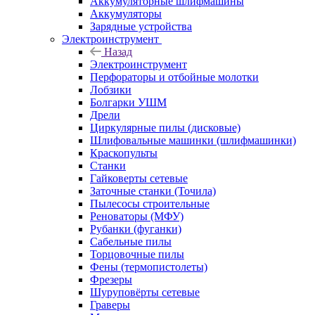
Аккумуляторные шлифмашины
Аккумуляторы
Зарядные устройства
Электроинструмент
Назад
Электроинструмент
Перфораторы и отбойные молотки
Лобзики
Болгарки УШМ
Дрели
Циркулярные пилы (дисковые)
Шлифовальные машинки (шлифмашинки)
Краскопульты
Станки
Гайковерты сетевые
Заточные станки (Точила)
Пылесосы строительные
Реноваторы (МФУ)
Рубанки (фуганки)
Сабельные пилы
Торцовочные пилы
Фены (термопистолеты)
Фрезеры
Шуруповёрты сетевые
Граверы