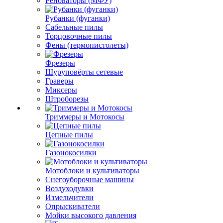
Реноваторы (МФУ)
Рубанки (фуганки)
Сабельные пилы
Торцовочные пилы
Фены (термопистолеты)
Фрезеры
Шуруповёрты сетевые
Граверы
Миксеры
Штроборезы
Триммеры и Мотокосы
Цепные пилы
Газонокосилки
Мотоблоки и культиваторы
Снегоуборочные машины
Воздуходувки
Измельчители
Опрыскиватели
Мойки высокого давления