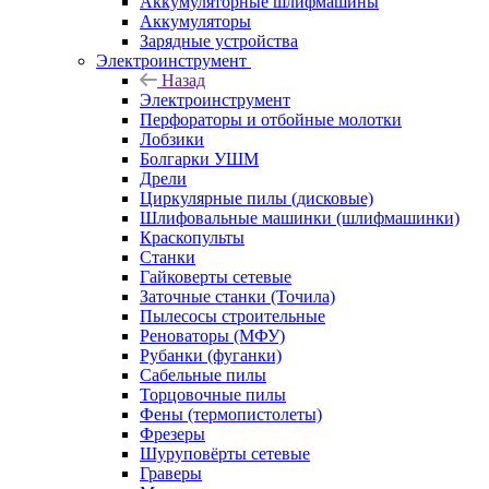
Аккумуляторные шлифмашины
Аккумуляторы
Зарядные устройства
Электроинструмент
Назад
Электроинструмент
Перфораторы и отбойные молотки
Лобзики
Болгарки УШМ
Дрели
Циркулярные пилы (дисковые)
Шлифовальные машинки (шлифмашинки)
Краскопульты
Станки
Гайковерты сетевые
Заточные станки (Точила)
Пылесосы строительные
Реноваторы (МФУ)
Рубанки (фуганки)
Сабельные пилы
Торцовочные пилы
Фены (термопистолеты)
Фрезеры
Шуруповёрты сетевые
Граверы