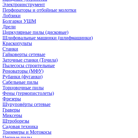
Электроинструмент
Перфораторы и отбойные молотки
Лобзики
Болгарки УШМ
Дрели
Циркулярные пилы (дисковые)
Шлифовальные машинки (шлифмашинки)
Краскопульты
Станки
Гайковерты сетевые
Заточные станки (Точила)
Пылесосы строительные
Реноваторы (МФУ)
Рубанки (фуганки)
Сабельные пилы
Торцовочные пилы
Фены (термопистолеты)
Фрезеры
Шуруповёрты сетевые
Граверы
Миксеры
Штроборезы
Садовая техника
Триммеры и Мотокосы
Цепные пилы