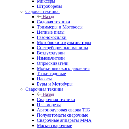
Миксеры
Штроборезы
Садовая техника
Назад
Садовая техника
Триммеры и Мотокосы
Цепные пилы
Газонокосилки
Мотоблоки и культиваторы
Снегоуборочные машины
Воздуходувки
Измельчители
Опрыскиватели
Мойки высокого давления
Тачки садовые
Насосы
Буры и Мотобуры
Сварочная техника
Назад
Сварочная техника
Плазморезы
Аргонодуговая сварка TIG
Полуавтоматы сварочные
Сварочные аппараты ММА
Маски сварочные