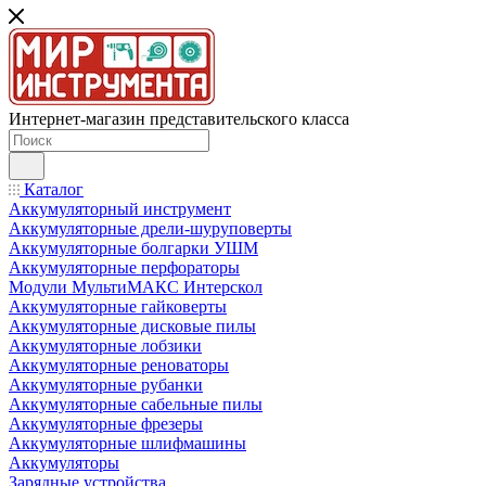
Интернет-магазин представительского класса
Каталог
Аккумуляторный инструмент
Аккумуляторные дрели-шуруповерты
Аккумуляторные болгарки УШМ
Аккумуляторные перфораторы
Модули МультиМАКС Интерскол
Аккумуляторные гайковерты
Аккумуляторные дисковые пилы
Аккумуляторные лобзики
Аккумуляторные реноваторы
Аккумуляторные рубанки
Аккумуляторные сабельные пилы
Аккумуляторные фрезеры
Аккумуляторные шлифмашины
Аккумуляторы
Зарядные устройства