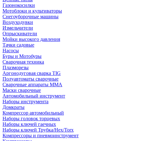
Газонокосилки
Мотоблоки и культиваторы
Снегоуборочные машины
Воздуходувки
Измельчители
Опрыскиватели
Мойки высокого давления
Тачки садовые
Насосы
Буры и Мотобуры
Сварочная техника
Плазморезы
Аргонодуговая сварка TIG
Полуавтоматы сварочные
Сварочные аппараты ММА
Маски сварочные
Автомобильный инструмент
Наборы инструмента
Домкраты
Компрессор автомобильный
Наборы головок торцевых
Наборы ключей гаечных
Наборы ключей Трубка/Hex/Torx
Компрессоры и пневмоинструмент