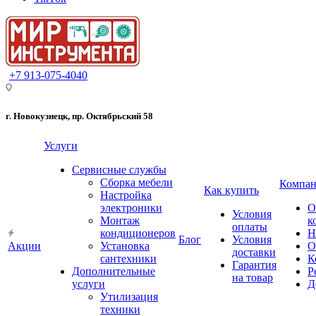
+7 913-075-4040
г. Новокузнецк, пр. Октябрьский 58
Услуги
Сервисные службы
Сборка мебели
Компан
Как купить
Настройка
электроники
О
Условия
Монтаж
к
оплаты
кондиционеров
Н
Блог
Условия
Акции
Установка
О
доставки
сантехники
К
Гарантия
Дополнительные
Р
на товар
услуги
Д
Утилизация
техники