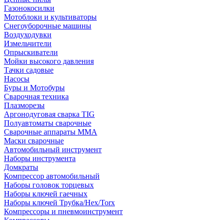
Газонокосилки
Мотоблоки и культиваторы
Снегоуборочные машины
Воздуходувки
Измельчители
Опрыскиватели
Мойки высокого давления
Тачки садовые
Насосы
Буры и Мотобуры
Сварочная техника
Плазморезы
Аргонодуговая сварка TIG
Полуавтоматы сварочные
Сварочные аппараты ММА
Маски сварочные
Автомобильный инструмент
Наборы инструмента
Домкраты
Компрессор автомобильный
Наборы головок торцевых
Наборы ключей гаечных
Наборы ключей Трубка/Hex/Torx
Компрессоры и пневмоинструмент