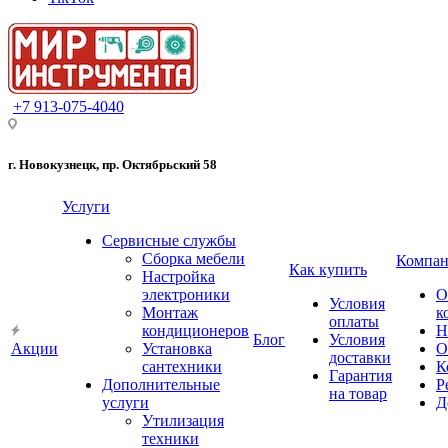
+7 913-075-4040
г. Новокузнецк, пр. Октябрьский 58
Услуги
Сервисные службы
Сборка мебели
Компан
Как купить
Настройка
электроники
О
Условия
Монтаж
к
оплаты
кондиционеров
Н
Блог
Условия
Акции
Установка
О
доставки
сантехники
К
Гарантия
Дополнительные
Р
на товар
услуги
Д
Утилизация
техники