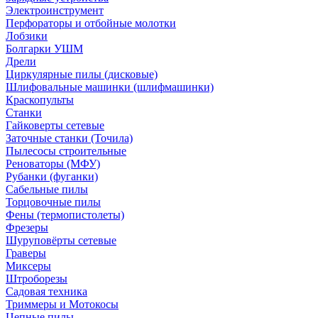
Электроинструмент
Перфораторы и отбойные молотки
Лобзики
Болгарки УШМ
Дрели
Циркулярные пилы (дисковые)
Шлифовальные машинки (шлифмашинки)
Краскопульты
Станки
Гайковерты сетевые
Заточные станки (Точила)
Пылесосы строительные
Реноваторы (МФУ)
Рубанки (фуганки)
Сабельные пилы
Торцовочные пилы
Фены (термопистолеты)
Фрезеры
Шуруповёрты сетевые
Граверы
Миксеры
Штроборезы
Садовая техника
Триммеры и Мотокосы
Цепные пилы