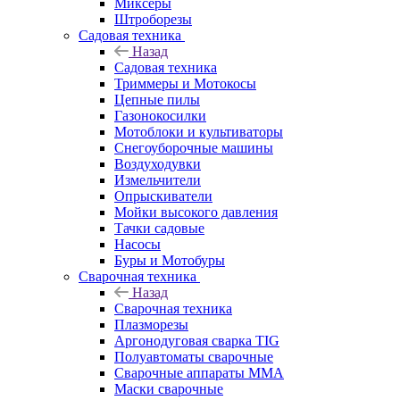
Миксеры
Штроборезы
Садовая техника
Назад
Садовая техника
Триммеры и Мотокосы
Цепные пилы
Газонокосилки
Мотоблоки и культиваторы
Снегоуборочные машины
Воздуходувки
Измельчители
Опрыскиватели
Мойки высокого давления
Тачки садовые
Насосы
Буры и Мотобуры
Сварочная техника
Назад
Сварочная техника
Плазморезы
Аргонодуговая сварка TIG
Полуавтоматы сварочные
Сварочные аппараты ММА
Маски сварочные