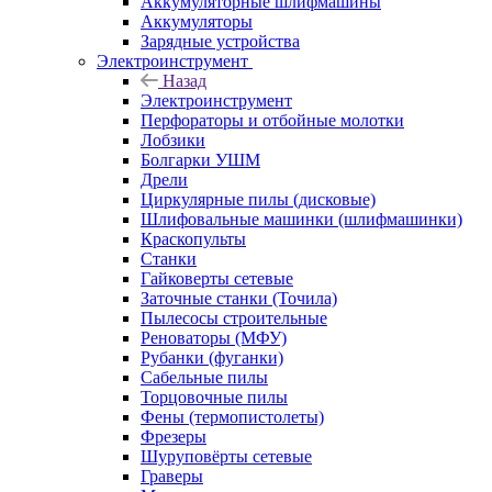
Аккумуляторные шлифмашины
Аккумуляторы
Зарядные устройства
Электроинструмент
Назад
Электроинструмент
Перфораторы и отбойные молотки
Лобзики
Болгарки УШМ
Дрели
Циркулярные пилы (дисковые)
Шлифовальные машинки (шлифмашинки)
Краскопульты
Станки
Гайковерты сетевые
Заточные станки (Точила)
Пылесосы строительные
Реноваторы (МФУ)
Рубанки (фуганки)
Сабельные пилы
Торцовочные пилы
Фены (термопистолеты)
Фрезеры
Шуруповёрты сетевые
Граверы