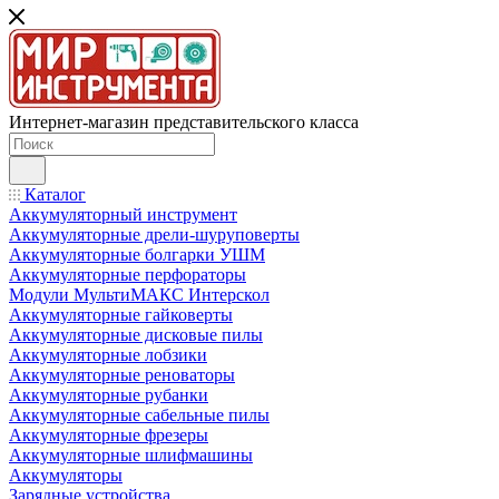
Интернет-магазин представительского класса
Каталог
Аккумуляторный инструмент
Аккумуляторные дрели-шуруповерты
Аккумуляторные болгарки УШМ
Аккумуляторные перфораторы
Модули МультиМАКС Интерскол
Аккумуляторные гайковерты
Аккумуляторные дисковые пилы
Аккумуляторные лобзики
Аккумуляторные реноваторы
Аккумуляторные рубанки
Аккумуляторные сабельные пилы
Аккумуляторные фрезеры
Аккумуляторные шлифмашины
Аккумуляторы
Зарядные устройства