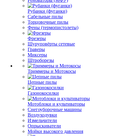
Реноваторы (МФУ)
Рубанки (фуганки)
Сабельные пилы
Торцовочные пилы
Фены (термопистолеты)
Фрезеры
Шуруповёрты сетевые
Граверы
Миксеры
Штроборезы
Триммеры и Мотокосы
Цепные пилы
Газонокосилки
Мотоблоки и культиваторы
Снегоуборочные машины
Воздуходувки
Измельчители
Опрыскиватели
Мойки высокого давления