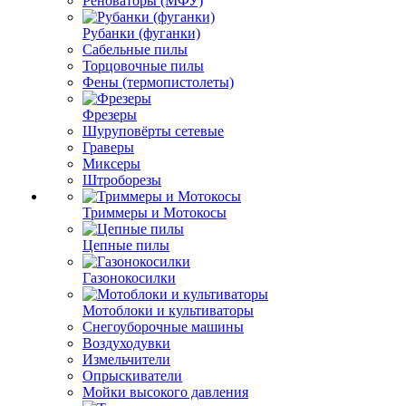
Реноваторы (МФУ)
Рубанки (фуганки)
Сабельные пилы
Торцовочные пилы
Фены (термопистолеты)
Фрезеры
Шуруповёрты сетевые
Граверы
Миксеры
Штроборезы
Триммеры и Мотокосы
Цепные пилы
Газонокосилки
Мотоблоки и культиваторы
Снегоуборочные машины
Воздуходувки
Измельчители
Опрыскиватели
Мойки высокого давления