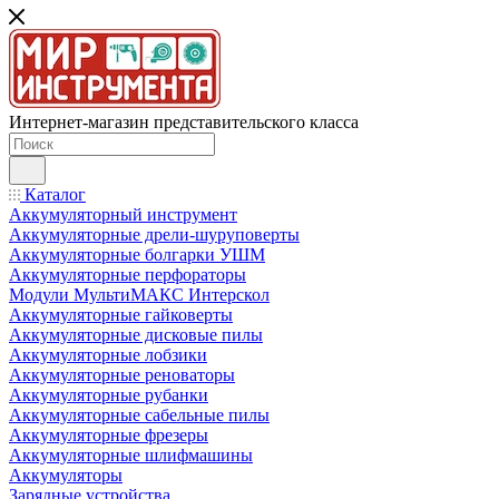
Интернет-магазин представительского класса
Каталог
Аккумуляторный инструмент
Аккумуляторные дрели-шуруповерты
Аккумуляторные болгарки УШМ
Аккумуляторные перфораторы
Модули МультиМАКС Интерскол
Аккумуляторные гайковерты
Аккумуляторные дисковые пилы
Аккумуляторные лобзики
Аккумуляторные реноваторы
Аккумуляторные рубанки
Аккумуляторные сабельные пилы
Аккумуляторные фрезеры
Аккумуляторные шлифмашины
Аккумуляторы
Зарядные устройства