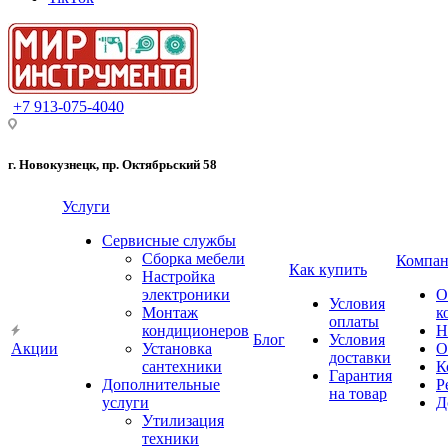
+7 913-075-4040
г. Новокузнецк, пр. Октябрьский 58
Услуги
Сервисные службы
Сборка мебели
Компан
Как купить
Настройка
электроники
О
Условия
Монтаж
к
оплаты
кондиционеров
Н
Блог
Условия
Акции
Установка
О
доставки
сантехники
К
Гарантия
Дополнительные
Р
на товар
услуги
Д
Утилизация
техники