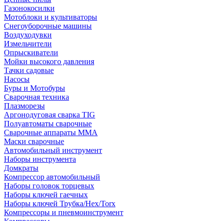
Газонокосилки
Мотоблоки и культиваторы
Снегоуборочные машины
Воздуходувки
Измельчители
Опрыскиватели
Мойки высокого давления
Тачки садовые
Насосы
Буры и Мотобуры
Сварочная техника
Плазморезы
Аргонодуговая сварка TIG
Полуавтоматы сварочные
Сварочные аппараты ММА
Маски сварочные
Автомобильный инструмент
Наборы инструмента
Домкраты
Компрессор автомобильный
Наборы головок торцевых
Наборы ключей гаечных
Наборы ключей Трубка/Hex/Torx
Компрессоры и пневмоинструмент