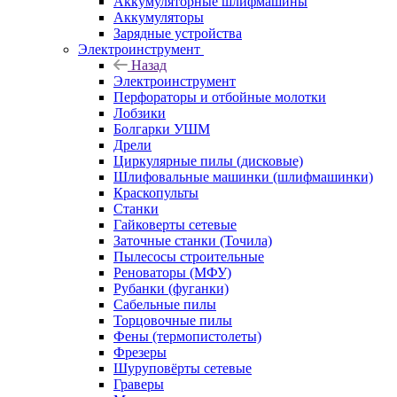
Аккумуляторные шлифмашины
Аккумуляторы
Зарядные устройства
Электроинструмент
Назад
Электроинструмент
Перфораторы и отбойные молотки
Лобзики
Болгарки УШМ
Дрели
Циркулярные пилы (дисковые)
Шлифовальные машинки (шлифмашинки)
Краскопульты
Станки
Гайковерты сетевые
Заточные станки (Точила)
Пылесосы строительные
Реноваторы (МФУ)
Рубанки (фуганки)
Сабельные пилы
Торцовочные пилы
Фены (термопистолеты)
Фрезеры
Шуруповёрты сетевые
Граверы