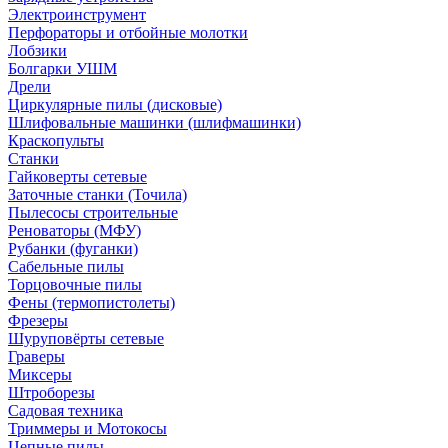
Электроинструмент
Перфораторы и отбойные молотки
Лобзики
Болгарки УШМ
Дрели
Циркулярные пилы (дисковые)
Шлифовальные машинки (шлифмашинки)
Краскопульты
Станки
Гайковерты сетевые
Заточные станки (Точила)
Пылесосы строительные
Реноваторы (МФУ)
Рубанки (фуганки)
Сабельные пилы
Торцовочные пилы
Фены (термопистолеты)
Фрезеры
Шуруповёрты сетевые
Граверы
Миксеры
Штроборезы
Садовая техника
Триммеры и Мотокосы
Цепные пилы