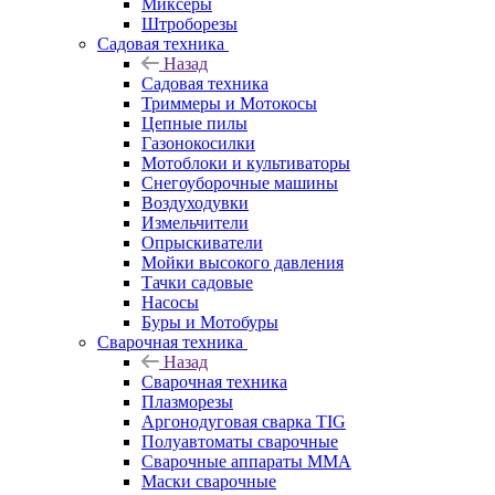
Миксеры
Штроборезы
Садовая техника
Назад
Садовая техника
Триммеры и Мотокосы
Цепные пилы
Газонокосилки
Мотоблоки и культиваторы
Снегоуборочные машины
Воздуходувки
Измельчители
Опрыскиватели
Мойки высокого давления
Тачки садовые
Насосы
Буры и Мотобуры
Сварочная техника
Назад
Сварочная техника
Плазморезы
Аргонодуговая сварка TIG
Полуавтоматы сварочные
Сварочные аппараты ММА
Маски сварочные