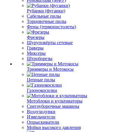
Реноваторы (МФУ)
Рубанки (фуганки)
Сабельные пилы
Торцовочные пилы
Фены (термопистолеты)
Фрезеры
Шуруповёрты сетевые
Граверы
Миксеры
Штроборезы
Триммеры и Мотокосы
Цепные пилы
Газонокосилки
Мотоблоки и культиваторы
Снегоуборочные машины
Воздуходувки
Измельчители
Опрыскиватели
Мойки высокого давления