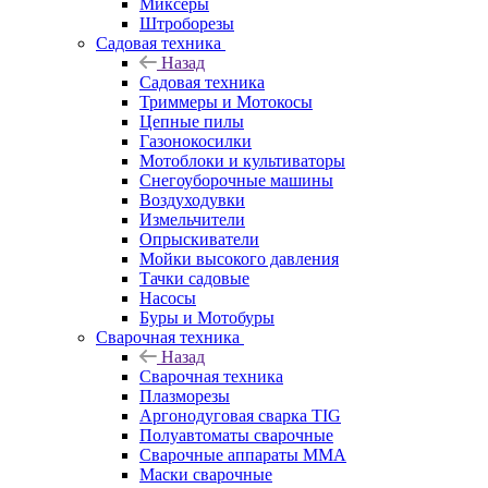
Миксеры
Штроборезы
Садовая техника
Назад
Садовая техника
Триммеры и Мотокосы
Цепные пилы
Газонокосилки
Мотоблоки и культиваторы
Снегоуборочные машины
Воздуходувки
Измельчители
Опрыскиватели
Мойки высокого давления
Тачки садовые
Насосы
Буры и Мотобуры
Сварочная техника
Назад
Сварочная техника
Плазморезы
Аргонодуговая сварка TIG
Полуавтоматы сварочные
Сварочные аппараты ММА
Маски сварочные