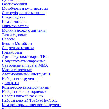
Газонокосилки
Мотоблоки и культиваторы
Снегоуборочные машины
Воздуходувки
Измельчители
Опрыскиватели
Мойки высокого давления
Тачки садовые
Насосы
Буры и Мотобуры
Сварочная техника
Плазморезы
Аргонодуговая сварка TIG
Полуавтоматы сварочные
Сварочные аппараты ММА
Маски сварочные
Автомобильный инструмент
Наборы инструмента
Домкраты
Компрессор автомобильный
Наборы головок торцевых
Наборы ключей гаечных
Наборы ключей Трубка/Hex/Torx
Компрессоры и пневмоинструмент