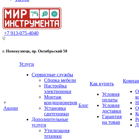
+7 913-075-4040
г. Новокузнецк, пр. Октябрьский 58
Услуги
Сервисные службы
Сборка мебели
Компан
Как купить
Настройка
электроники
О
Условия
Монтаж
к
оплаты
кондиционеров
Н
Блог
Условия
Акции
Установка
О
доставки
сантехники
К
Гарантия
Дополнительные
Р
на товар
услуги
Д
Утилизация
техники