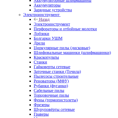
Аккумуляторные шлифмашины
Аккумуляторы
Зарядные устройства
Электроинструмент
Назад
Электроинструмент
Перфораторы и отбойные молотки
Лобзики
Болгарки УШМ
Дрели
Циркулярные пилы (дисковые)
Шлифовальные машинки (шлифмашинки)
Краскопульты
Станки
Гайковерты сетевые
Заточные станки (Точила)
Пылесосы строительные
Реноваторы (МФУ)
Рубанки (фуганки)
Сабельные пилы
Торцовочные пилы
Фены (термопистолеты)
Фрезеры
Шуруповёрты сетевые
Граверы