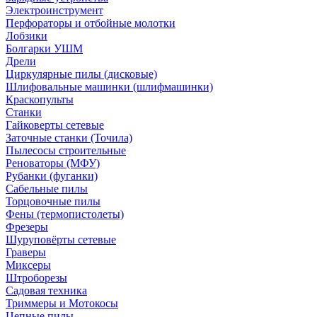
Электроинструмент
Перфораторы и отбойные молотки
Лобзики
Болгарки УШМ
Дрели
Циркулярные пилы (дисковые)
Шлифовальные машинки (шлифмашинки)
Краскопульты
Станки
Гайковерты сетевые
Заточные станки (Точила)
Пылесосы строительные
Реноваторы (МФУ)
Рубанки (фуганки)
Сабельные пилы
Торцовочные пилы
Фены (термопистолеты)
Фрезеры
Шуруповёрты сетевые
Граверы
Миксеры
Штроборезы
Садовая техника
Триммеры и Мотокосы
Цепные пилы