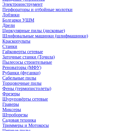
Электроинструмент
Перфораторы и отбойные молотки
Лобзики
Болгарки УШМ
Дрели
Циркулярные пилы (дисковые)
Шлифовальные машинки (шлифмашинки)
Краскопульты
Станки
Гайковерты сетевые
Заточные станки (Точила)
Пылесосы строительные
Реноваторы (МФУ)
Рубанки (фуганки)
Сабельные пилы
Торцовочные пилы
Фены (термопистолеты)
Фрезеры
Шуруповёрты сетевые
Граверы
Миксеры
Штроборезы
Садовая техника
Триммеры и Мотокосы
Цепные пилы