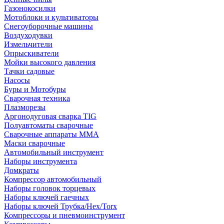
Газонокосилки
Мотоблоки и культиваторы
Снегоуборочные машины
Воздуходувки
Измельчители
Опрыскиватели
Мойки высокого давления
Тачки садовые
Насосы
Буры и Мотобуры
Сварочная техника
Плазморезы
Аргонодуговая сварка TIG
Полуавтоматы сварочные
Сварочные аппараты ММА
Маски сварочные
Автомобильный инструмент
Наборы инструмента
Домкраты
Компрессор автомобильный
Наборы головок торцевых
Наборы ключей гаечных
Наборы ключей Трубка/Hex/Torx
Компрессоры и пневмоинструмент