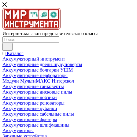
Интернет-магазин представительского класса
Каталог
Аккумуляторный инструмент
Аккумуляторные дрели-шуруповерты
Аккумуляторные болгарки УШМ
Аккумуляторные перфораторы
Модули МультиМАКС Интерскол
Аккумуляторные гайковерты
Аккумуляторные дисковые пилы
Аккумуляторные лобзики
Аккумуляторные реноваторы
Аккумуляторные рубанки
Аккумуляторные сабельные пилы
Аккумуляторные фрезеры
Аккумуляторные шлифмашины
Аккумуляторы
Зарядные устройства