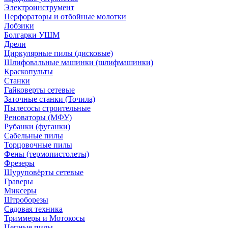
Электроинструмент
Перфораторы и отбойные молотки
Лобзики
Болгарки УШМ
Дрели
Циркулярные пилы (дисковые)
Шлифовальные машинки (шлифмашинки)
Краскопульты
Станки
Гайковерты сетевые
Заточные станки (Точила)
Пылесосы строительные
Реноваторы (МФУ)
Рубанки (фуганки)
Сабельные пилы
Торцовочные пилы
Фены (термопистолеты)
Фрезеры
Шуруповёрты сетевые
Граверы
Миксеры
Штроборезы
Садовая техника
Триммеры и Мотокосы
Цепные пилы