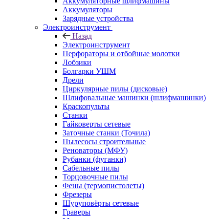
Аккумуляторные шлифмашины
Аккумуляторы
Зарядные устройства
Электроинструмент
Назад
Электроинструмент
Перфораторы и отбойные молотки
Лобзики
Болгарки УШМ
Дрели
Циркулярные пилы (дисковые)
Шлифовальные машинки (шлифмашинки)
Краскопульты
Станки
Гайковерты сетевые
Заточные станки (Точила)
Пылесосы строительные
Реноваторы (МФУ)
Рубанки (фуганки)
Сабельные пилы
Торцовочные пилы
Фены (термопистолеты)
Фрезеры
Шуруповёрты сетевые
Граверы