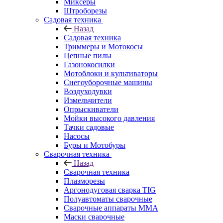
Миксеры
Штроборезы
Садовая техника
Назад
Садовая техника
Триммеры и Мотокосы
Цепные пилы
Газонокосилки
Мотоблоки и культиваторы
Снегоуборочные машины
Воздуходувки
Измельчители
Опрыскиватели
Мойки высокого давления
Тачки садовые
Насосы
Буры и Мотобуры
Сварочная техника
Назад
Сварочная техника
Плазморезы
Аргонодуговая сварка TIG
Полуавтоматы сварочные
Сварочные аппараты ММА
Маски сварочные