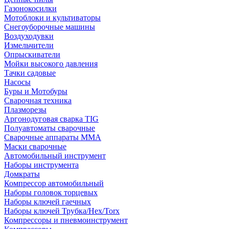
Газонокосилки
Мотоблоки и культиваторы
Снегоуборочные машины
Воздуходувки
Измельчители
Опрыскиватели
Мойки высокого давления
Тачки садовые
Насосы
Буры и Мотобуры
Сварочная техника
Плазморезы
Аргонодуговая сварка TIG
Полуавтоматы сварочные
Сварочные аппараты ММА
Маски сварочные
Автомобильный инструмент
Наборы инструмента
Домкраты
Компрессор автомобильный
Наборы головок торцевых
Наборы ключей гаечных
Наборы ключей Трубка/Hex/Torx
Компрессоры и пневмоинструмент