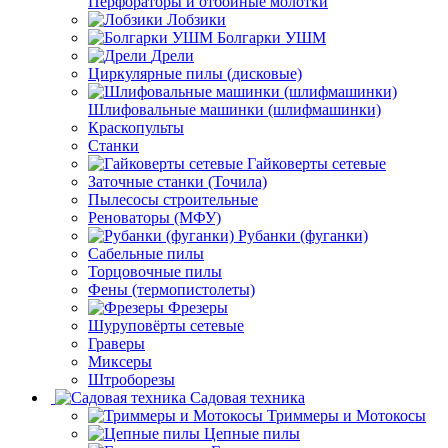
Перфораторы и отбойные молотки
Лобзики
Болгарки УШМ
Дрели
Циркулярные пилы (дисковые)
Шлифовальные машинки (шлифмашинки)
Краскопульты
Станки
Гайковерты сетевые
Заточные станки (Точила)
Пылесосы строительные
Реноваторы (МФУ)
Рубанки (фуганки)
Сабельные пилы
Торцовочные пилы
Фены (термопистолеты)
Фрезеры
Шуруповёрты сетевые
Граверы
Миксеры
Штроборезы
Садовая техника
Триммеры и Мотокосы
Цепные пилы