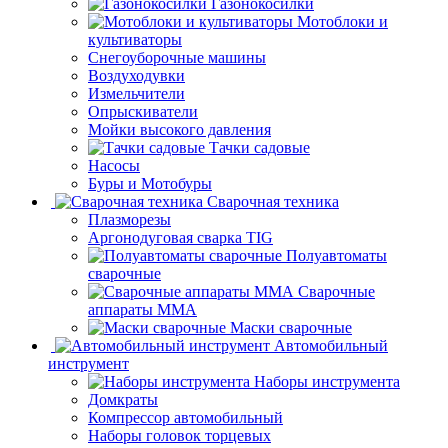
Газонокосилки
Мотоблоки и
культиваторы
Снегоуборочные машины
Воздуходувки
Измельчители
Опрыскиватели
Мойки высокого давления
Тачки садовые
Насосы
Буры и Мотобуры
Сварочная техника
Плазморезы
Аргонодуговая сварка TIG
Полуавтоматы
сварочные
Сварочные
аппараты ММА
Маски сварочные
Автомобильный
инструмент
Наборы инструмента
Домкраты
Компрессор автомобильный
Наборы головок торцевых