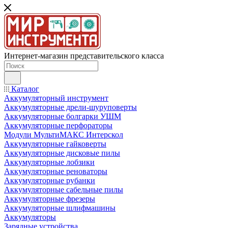
Интернет-магазин представительского класса
Каталог
Аккумуляторный инструмент
Аккумуляторные дрели-шуруповерты
Аккумуляторные болгарки УШМ
Аккумуляторные перфораторы
Модули МультиМАКС Интерскол
Аккумуляторные гайковерты
Аккумуляторные дисковые пилы
Аккумуляторные лобзики
Аккумуляторные реноваторы
Аккумуляторные рубанки
Аккумуляторные сабельные пилы
Аккумуляторные фрезеры
Аккумуляторные шлифмашины
Аккумуляторы
Зарядные устройства