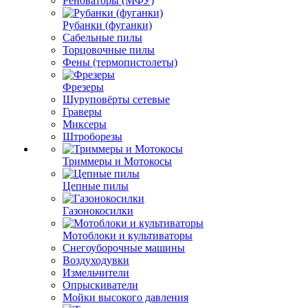
Реноваторы (МФУ)
Рубанки (фуганки)
Сабельные пилы
Торцовочные пилы
Фены (термопистолеты)
Фрезеры
Шуруповёрты сетевые
Граверы
Миксеры
Штроборезы
Триммеры и Мотокосы
Цепные пилы
Газонокосилки
Мотоблоки и культиваторы
Снегоуборочные машины
Воздуходувки
Измельчители
Опрыскиватели
Мойки высокого давления