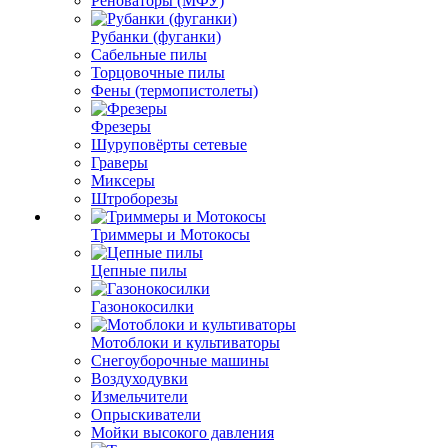
Реноваторы (МФУ)
Рубанки (фуганки)
Сабельные пилы
Торцовочные пилы
Фены (термопистолеты)
Фрезеры
Шуруповёрты сетевые
Граверы
Миксеры
Штроборезы
Триммеры и Мотокосы
Цепные пилы
Газонокосилки
Мотоблоки и культиваторы
Снегоуборочные машины
Воздуходувки
Измельчители
Опрыскиватели
Мойки высокого давления