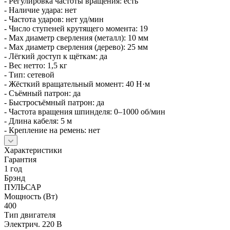
- Регулировка частоты вращения: есть
- Наличие удара: нет
- Частота ударов: нет уд/мин
- Число ступеней крутящего момента: 19
- Max диаметр сверления (металл): 10 мм
- Max диаметр сверления (дерево): 25 мм
- Лёгкий доступ к щёткам: да
- Вес нетто: 1,5 кг
- Тип: сетевой
- Жёсткий вращательный момент: 40 Н·м
- Съёмный патрон: да
- Быстросъёмный патрон: да
- Частота вращения шпинделя: 0–1000 об/мин
- Длина кабеля: 5 м
- Крепление на ремень: нет
Характеристики
Гарантия
1 год
Брэнд
ПУЛЬСАР
Мощность (Вт)
400
Тип двигателя
Электрич. 220 В