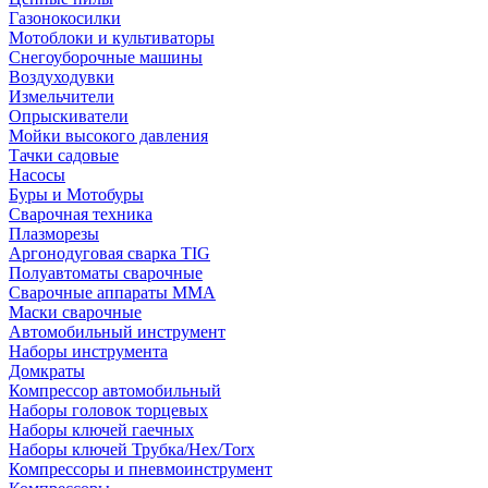
Газонокосилки
Мотоблоки и культиваторы
Снегоуборочные машины
Воздуходувки
Измельчители
Опрыскиватели
Мойки высокого давления
Тачки садовые
Насосы
Буры и Мотобуры
Сварочная техника
Плазморезы
Аргонодуговая сварка TIG
Полуавтоматы сварочные
Сварочные аппараты ММА
Маски сварочные
Автомобильный инструмент
Наборы инструмента
Домкраты
Компрессор автомобильный
Наборы головок торцевых
Наборы ключей гаечных
Наборы ключей Трубка/Hex/Torx
Компрессоры и пневмоинструмент