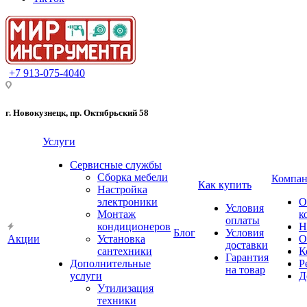
+7 913-075-4040
г. Новокузнецк, пр. Октябрьский 58
Услуги
Сервисные службы
Сборка мебели
Компан
Как купить
Настройка
электроники
О
Условия
Монтаж
к
оплаты
кондиционеров
Н
Блог
Условия
Акции
Установка
О
доставки
сантехники
К
Гарантия
Дополнительные
Р
на товар
услуги
Д
Утилизация
техники