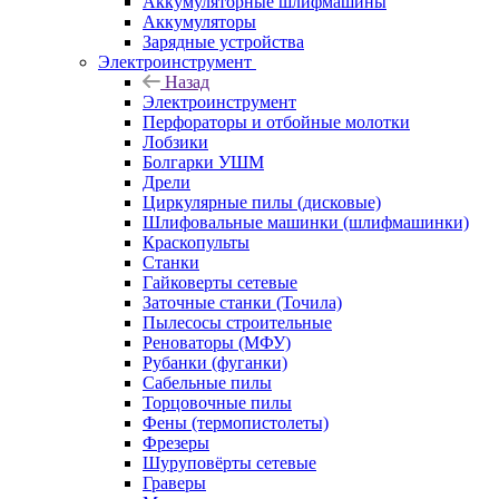
Аккумуляторные шлифмашины
Аккумуляторы
Зарядные устройства
Электроинструмент
Назад
Электроинструмент
Перфораторы и отбойные молотки
Лобзики
Болгарки УШМ
Дрели
Циркулярные пилы (дисковые)
Шлифовальные машинки (шлифмашинки)
Краскопульты
Станки
Гайковерты сетевые
Заточные станки (Точила)
Пылесосы строительные
Реноваторы (МФУ)
Рубанки (фуганки)
Сабельные пилы
Торцовочные пилы
Фены (термопистолеты)
Фрезеры
Шуруповёрты сетевые
Граверы