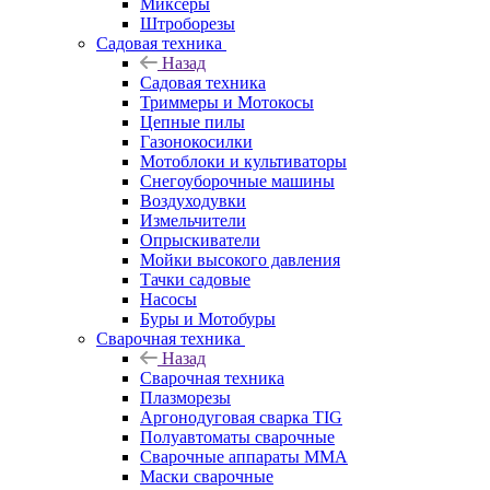
Миксеры
Штроборезы
Садовая техника
Назад
Садовая техника
Триммеры и Мотокосы
Цепные пилы
Газонокосилки
Мотоблоки и культиваторы
Снегоуборочные машины
Воздуходувки
Измельчители
Опрыскиватели
Мойки высокого давления
Тачки садовые
Насосы
Буры и Мотобуры
Сварочная техника
Назад
Сварочная техника
Плазморезы
Аргонодуговая сварка TIG
Полуавтоматы сварочные
Сварочные аппараты ММА
Маски сварочные