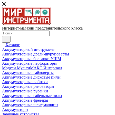
Интернет-магазин представительского класса
Каталог
Аккумуляторный инструмент
Аккумуляторные дрели-шуруповерты
Аккумуляторные болгарки УШМ
Аккумуляторные перфораторы
Модули МультиМАКС Интерскол
Аккумуляторные гайковерты
Аккумуляторные дисковые пилы
Аккумуляторные лобзики
Аккумуляторные реноваторы
Аккумуляторные рубанки
Аккумуляторные сабельные пилы
Аккумуляторные фрезеры
Аккумуляторные шлифмашины
Аккумуляторы
Зарядные устройства