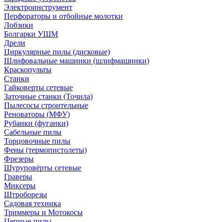
Электроинструмент
Перфораторы и отбойные молотки
Лобзики
Болгарки УШМ
Дрели
Циркулярные пилы (дисковые)
Шлифовальные машинки (шлифмашинки)
Краскопульты
Станки
Гайковерты сетевые
Заточные станки (Точила)
Пылесосы строительные
Реноваторы (МФУ)
Рубанки (фуганки)
Сабельные пилы
Торцовочные пилы
Фены (термопистолеты)
Фрезеры
Шуруповёрты сетевые
Граверы
Миксеры
Штроборезы
Садовая техника
Триммеры и Мотокосы
Цепные пилы