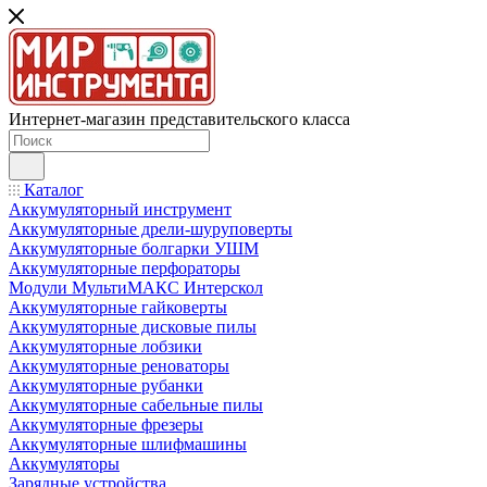
Интернет-магазин представительского класса
Каталог
Аккумуляторный инструмент
Аккумуляторные дрели-шуруповерты
Аккумуляторные болгарки УШМ
Аккумуляторные перфораторы
Модули МультиМАКС Интерскол
Аккумуляторные гайковерты
Аккумуляторные дисковые пилы
Аккумуляторные лобзики
Аккумуляторные реноваторы
Аккумуляторные рубанки
Аккумуляторные сабельные пилы
Аккумуляторные фрезеры
Аккумуляторные шлифмашины
Аккумуляторы
Зарядные устройства