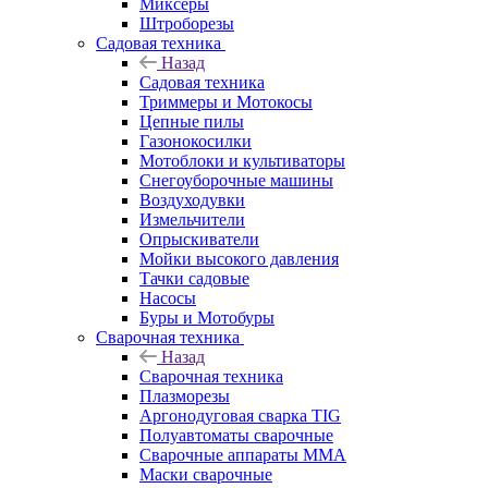
Миксеры
Штроборезы
Садовая техника
Назад
Садовая техника
Триммеры и Мотокосы
Цепные пилы
Газонокосилки
Мотоблоки и культиваторы
Снегоуборочные машины
Воздуходувки
Измельчители
Опрыскиватели
Мойки высокого давления
Тачки садовые
Насосы
Буры и Мотобуры
Сварочная техника
Назад
Сварочная техника
Плазморезы
Аргонодуговая сварка TIG
Полуавтоматы сварочные
Сварочные аппараты ММА
Маски сварочные