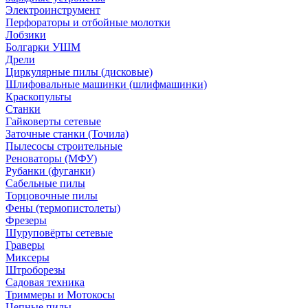
Электроинструмент
Перфораторы и отбойные молотки
Лобзики
Болгарки УШМ
Дрели
Циркулярные пилы (дисковые)
Шлифовальные машинки (шлифмашинки)
Краскопульты
Станки
Гайковерты сетевые
Заточные станки (Точила)
Пылесосы строительные
Реноваторы (МФУ)
Рубанки (фуганки)
Сабельные пилы
Торцовочные пилы
Фены (термопистолеты)
Фрезеры
Шуруповёрты сетевые
Граверы
Миксеры
Штроборезы
Садовая техника
Триммеры и Мотокосы
Цепные пилы