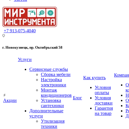
+7 913-075-4040
г. Новокузнецк, пр. Октябрьский 58
Услуги
Сервисные службы
Сборка мебели
Компан
Как купить
Настройка
электроники
О
Условия
Монтаж
к
оплаты
кондиционеров
Н
Блог
Условия
Акции
Установка
О
доставки
сантехники
К
Гарантия
Дополнительные
Р
на товар
услуги
Д
Утилизация
техники