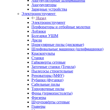
Аккумуляторные шлифмашины
Аккумуляторы
Зарядные устройства
Электроинструмент
Назад
Электроинструмент
Перфораторы и отбойные молотки
Лобзики
Болгарки УШМ
Дрели
Циркулярные пилы (дисковые)
Шлифовальные машинки (шлифмашинки)
Краскопульты
Станки
Гайковерты сетевые
Заточные станки (Точила)
Пылесосы строительные
Реноваторы (МФУ)
Рубанки (фуганки)
Сабельные пилы
Торцовочные пилы
Фены (термопистолеты)
Фрезеры
Шуруповёрты сетевые
Граверы