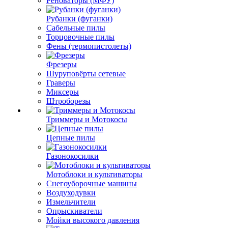
Реноваторы (МФУ)
Рубанки (фуганки)
Сабельные пилы
Торцовочные пилы
Фены (термопистолеты)
Фрезеры
Шуруповёрты сетевые
Граверы
Миксеры
Штроборезы
Триммеры и Мотокосы
Цепные пилы
Газонокосилки
Мотоблоки и культиваторы
Снегоуборочные машины
Воздуходувки
Измельчители
Опрыскиватели
Мойки высокого давления