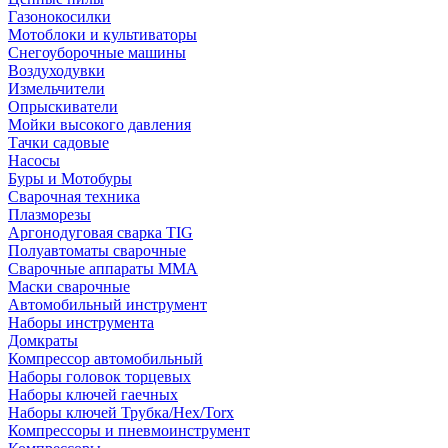
Газонокосилки
Мотоблоки и культиваторы
Снегоуборочные машины
Воздуходувки
Измельчители
Опрыскиватели
Мойки высокого давления
Тачки садовые
Насосы
Буры и Мотобуры
Сварочная техника
Плазморезы
Аргонодуговая сварка TIG
Полуавтоматы сварочные
Сварочные аппараты ММА
Маски сварочные
Автомобильный инструмент
Наборы инструмента
Домкраты
Компрессор автомобильный
Наборы головок торцевых
Наборы ключей гаечных
Наборы ключей Трубка/Hex/Torx
Компрессоры и пневмоинструмент