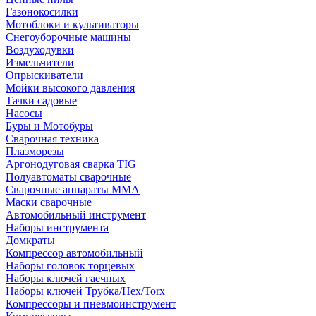
Газонокосилки
Мотоблоки и культиваторы
Снегоуборочные машины
Воздуходувки
Измельчители
Опрыскиватели
Мойки высокого давления
Тачки садовые
Насосы
Буры и Мотобуры
Сварочная техника
Плазморезы
Аргонодуговая сварка TIG
Полуавтоматы сварочные
Сварочные аппараты ММА
Маски сварочные
Автомобильный инструмент
Наборы инструмента
Домкраты
Компрессор автомобильный
Наборы головок торцевых
Наборы ключей гаечных
Наборы ключей Трубка/Hex/Torx
Компрессоры и пневмоинструмент