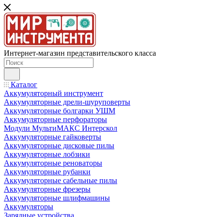
Интернет-магазин представительского класса
Каталог
Аккумуляторный инструмент
Аккумуляторные дрели-шуруповерты
Аккумуляторные болгарки УШМ
Аккумуляторные перфораторы
Модули МультиМАКС Интерскол
Аккумуляторные гайковерты
Аккумуляторные дисковые пилы
Аккумуляторные лобзики
Аккумуляторные реноваторы
Аккумуляторные рубанки
Аккумуляторные сабельные пилы
Аккумуляторные фрезеры
Аккумуляторные шлифмашины
Аккумуляторы
Зарядные устройства