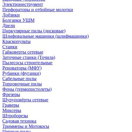
Электроинструмент
Перфораторы и отбойные молотки
Лобзики
Болгарки УШМ
Дрели
Циркулярные пилы (дисковые)
Шлифовальные машинки (шлифмашинки)
Краскопульты
Станки
Гайковерты сетевые
Заточные станки (Точила)
Пылесосы строительные
Реноваторы (МФУ)
Рубанки (фуганки)
Сабельные пилы
Торцовочные пилы
Фены (термопистолеты)
Фрезеры
Шуруповёрты сетевые
Граверы
Миксеры
Штроборезы
Садовая техника
Триммеры и Мотокосы
Цепные пилы