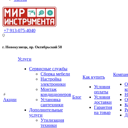
+7 913-075-4040
г. Новокузнецк, пр. Октябрьский 58
Услуги
Сервисные службы
Сборка мебели
Компан
Как купить
Настройка
электроники
О
Условия
Монтаж
к
оплаты
кондиционеров
Н
Блог
Условия
Акции
Установка
О
доставки
сантехники
К
Гарантия
Дополнительные
Р
на товар
услуги
Д
Утилизация
техники