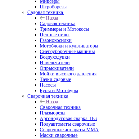
Миксеры
Штроборезы
Садовая техника
Назад
Садовая техника
Триммеры и Мотокосы
Цепные пилы
Газонокосилки
Мотоблоки и культиваторы
Снегоуборочные машины
Воздуходувки
Измельчители
Опрыскиватели
Мойки высокого давления
Тачки садовые
Насосы
Буры и Мотобуры
Сварочная техника
Назад
Сварочная техника
Плазморезы
Аргонодуговая сварка TIG
Полуавтоматы сварочные
Сварочные аппараты ММА
Маски сварочные