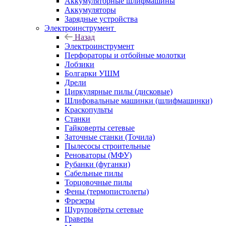
Аккумуляторные шлифмашины
Аккумуляторы
Зарядные устройства
Электроинструмент
Назад
Электроинструмент
Перфораторы и отбойные молотки
Лобзики
Болгарки УШМ
Дрели
Циркулярные пилы (дисковые)
Шлифовальные машинки (шлифмашинки)
Краскопульты
Станки
Гайковерты сетевые
Заточные станки (Точила)
Пылесосы строительные
Реноваторы (МФУ)
Рубанки (фуганки)
Сабельные пилы
Торцовочные пилы
Фены (термопистолеты)
Фрезеры
Шуруповёрты сетевые
Граверы