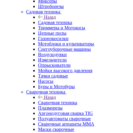
Миксеры
Штроборезы
Садовая техника
Назад
Садовая техника
Триммеры и Мотокосы
Цепные пилы
Газонокосилки
Мотоблоки и культиваторы
Снегоуборочные машины
Воздуходувки
Измельчители
Опрыскиватели
Мойки высокого давления
Тачки садовые
Насосы
Буры и Мотобуры
Сварочная техника
Назад
Сварочная техника
Плазморезы
Аргонодуговая сварка TIG
Полуавтоматы сварочные
Сварочные аппараты ММА
Маски сварочные