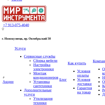
+7 913-075-4040
г. Новокузнецк, пр. Октябрьский 58
Услуги
Сервисные службы
Сборка мебели
Компан
Как купить
Настройка
электроники
О
Условия
Монтаж
к
оплаты
кондиционеров
Н
Блог
Условия
Акции
Установка
О
доставки
сантехники
К
Гарантия
Дополнительные
Р
на товар
услуги
Д
Утилизация
техники