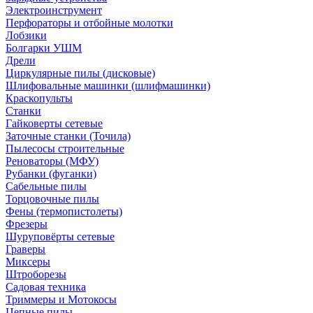
Электроинструмент
Перфораторы и отбойные молотки
Лобзики
Болгарки УШМ
Дрели
Циркулярные пилы (дисковые)
Шлифовальные машинки (шлифмашинки)
Краскопульты
Станки
Гайковерты сетевые
Заточные станки (Точила)
Пылесосы строительные
Реноваторы (МФУ)
Рубанки (фуганки)
Сабельные пилы
Торцовочные пилы
Фены (термопистолеты)
Фрезеры
Шуруповёрты сетевые
Граверы
Миксеры
Штроборезы
Садовая техника
Триммеры и Мотокосы
Цепные пилы