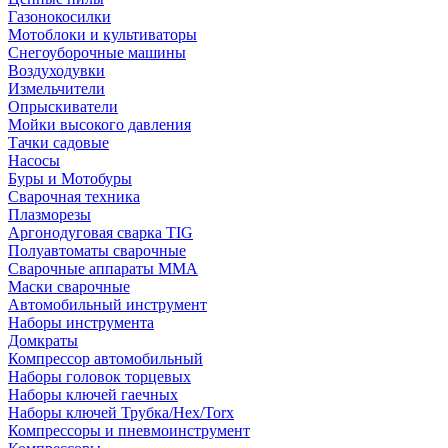
Газонокосилки
Мотоблоки и культиваторы
Снегоуборочные машины
Воздуходувки
Измельчители
Опрыскиватели
Мойки высокого давления
Тачки садовые
Насосы
Буры и Мотобуры
Сварочная техника
Плазморезы
Аргонодуговая сварка TIG
Полуавтоматы сварочные
Сварочные аппараты ММА
Маски сварочные
Автомобильный инструмент
Наборы инструмента
Домкраты
Компрессор автомобильный
Наборы головок торцевых
Наборы ключей гаечных
Наборы ключей Трубка/Hex/Torx
Компрессоры и пневмоинструмент