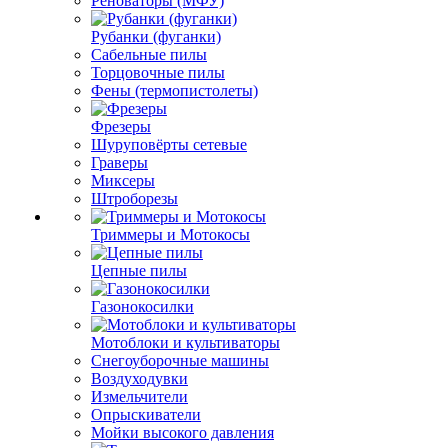
Реноваторы (МФУ)
Рубанки (фуганки)
Сабельные пилы
Торцовочные пилы
Фены (термопистолеты)
Фрезеры
Шуруповёрты сетевые
Граверы
Миксеры
Штроборезы
Триммеры и Мотокосы
Цепные пилы
Газонокосилки
Мотоблоки и культиваторы
Снегоуборочные машины
Воздуходувки
Измельчители
Опрыскиватели
Мойки высокого давления