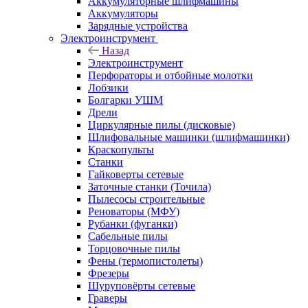
Аккумуляторные шлифмашины
Аккумуляторы
Зарядные устройства
Электроинструмент
Назад
Электроинструмент
Перфораторы и отбойные молотки
Лобзики
Болгарки УШМ
Дрели
Циркулярные пилы (дисковые)
Шлифовальные машинки (шлифмашинки)
Краскопульты
Станки
Гайковерты сетевые
Заточные станки (Точила)
Пылесосы строительные
Реноваторы (МФУ)
Рубанки (фуганки)
Сабельные пилы
Торцовочные пилы
Фены (термопистолеты)
Фрезеры
Шуруповёрты сетевые
Граверы