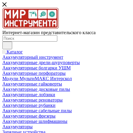
Интернет-магазин представительского класса
Каталог
Аккумуляторный инструмент
Аккумуляторные дрели-шуруповерты
Аккумуляторные болгарки УШМ
Аккумуляторные перфораторы
Модули МультиМАКС Интерскол
Аккумуляторные гайковерты
Аккумуляторные дисковые пилы
Аккумуляторные лобзики
Аккумуляторные реноваторы
Аккумуляторные рубанки
Аккумуляторные сабельные пилы
Аккумуляторные фрезеры
Аккумуляторные шлифмашины
Аккумуляторы
Зарядные устройства