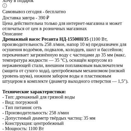
Хочу в подарок
Самовывоз сегодня - бесплатно
Доставка завтра - 390 ₽
Цена действительна только для интернет-магазина и может
отличаться от цен в розничных магазинах
Описание
Дренажный насос Ресанта НД‑15500Н/35
(1100 Вт,
производительность 258 л/мин, напор 10 м) предназначен для
осушения водоёмов, подвалов, колодцев, шахт и бассейнов;
перекачивает загрязнённую воду с частицами до 35 мм (макс.
температура жидкости — 35 °C), оснащён корпусом из
нержавеющей стали, внешним поплавковым выключателем
(защита от сухого хода), центробежным механизмом (низкий
уровень шума), нижним забором воды и пластиковым
штуцером в комплекте (диаметр выходного отверстия — 1,5″).
Технические характеристики:
- Тип: дренажный для грязной воды
- Вид: погружной
- Тип питания: сеть
- Производительность: 258 л/мин
- Допустимый диаметр твёрдых частиц: 35 мм
- Конструкция: центробежный
- Мощность: 1100 Вт