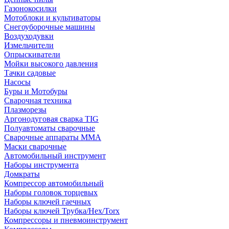
Газонокосилки
Мотоблоки и культиваторы
Снегоуборочные машины
Воздуходувки
Измельчители
Опрыскиватели
Мойки высокого давления
Тачки садовые
Насосы
Буры и Мотобуры
Сварочная техника
Плазморезы
Аргонодуговая сварка TIG
Полуавтоматы сварочные
Сварочные аппараты ММА
Маски сварочные
Автомобильный инструмент
Наборы инструмента
Домкраты
Компрессор автомобильный
Наборы головок торцевых
Наборы ключей гаечных
Наборы ключей Трубка/Hex/Torx
Компрессоры и пневмоинструмент