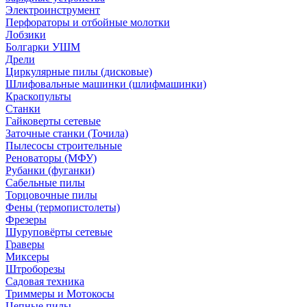
Электроинструмент
Перфораторы и отбойные молотки
Лобзики
Болгарки УШМ
Дрели
Циркулярные пилы (дисковые)
Шлифовальные машинки (шлифмашинки)
Краскопульты
Станки
Гайковерты сетевые
Заточные станки (Точила)
Пылесосы строительные
Реноваторы (МФУ)
Рубанки (фуганки)
Сабельные пилы
Торцовочные пилы
Фены (термопистолеты)
Фрезеры
Шуруповёрты сетевые
Граверы
Миксеры
Штроборезы
Садовая техника
Триммеры и Мотокосы
Цепные пилы