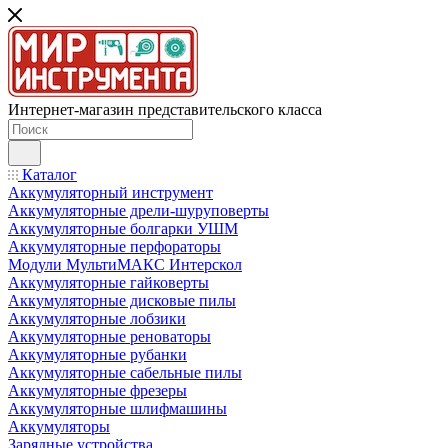
Интернет-магазин представительского класса
Каталог
Аккумуляторный инструмент
Аккумуляторные дрели-шуруповерты
Аккумуляторные болгарки УШМ
Аккумуляторные перфораторы
Модули МультиМАКС Интерскол
Аккумуляторные гайковерты
Аккумуляторные дисковые пилы
Аккумуляторные лобзики
Аккумуляторные реноваторы
Аккумуляторные рубанки
Аккумуляторные сабельные пилы
Аккумуляторные фрезеры
Аккумуляторные шлифмашины
Аккумуляторы
Зарядные устройства