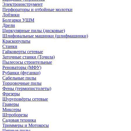
Электроинструмент
Перфораторы и отбойные молотки
Лобзики
Болгарки УШМ
Дрели
Циркулярные пилы (дисковые)
Шлифовальные машинки (шлифмашинки)
Краскопульты
Станки
Гайковерты сетевые
Заточные станки (Точила)
Пылесосы строительные
Реноваторы (МФУ)
Рубанки (фуганки)
Сабельные пилы
Торцовочные пилы
Фены (термопистолеты)
Фрезеры
Шуруповёрты сетевые
Граверы
Миксеры
Штроборезы
Садовая техника
Триммеры и Мотокосы
Цепные пилы