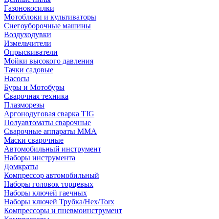
Газонокосилки
Мотоблоки и культиваторы
Снегоуборочные машины
Воздуходувки
Измельчители
Опрыскиватели
Мойки высокого давления
Тачки садовые
Насосы
Буры и Мотобуры
Сварочная техника
Плазморезы
Аргонодуговая сварка TIG
Полуавтоматы сварочные
Сварочные аппараты ММА
Маски сварочные
Автомобильный инструмент
Наборы инструмента
Домкраты
Компрессор автомобильный
Наборы головок торцевых
Наборы ключей гаечных
Наборы ключей Трубка/Hex/Torx
Компрессоры и пневмоинструмент