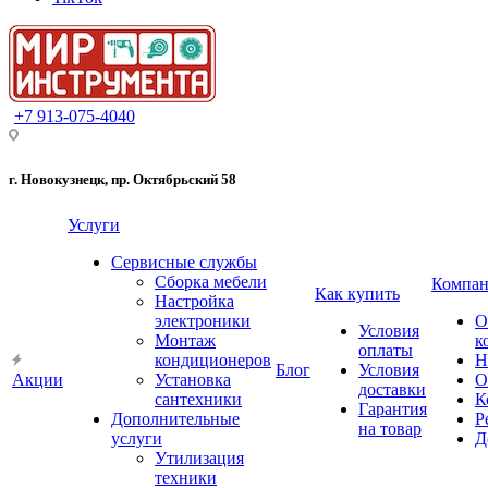
+7 913-075-4040
г. Новокузнецк, пр. Октябрьский 58
Услуги
Сервисные службы
Сборка мебели
Компан
Как купить
Настройка
электроники
О
Условия
Монтаж
к
оплаты
кондиционеров
Н
Блог
Условия
Акции
Установка
О
доставки
сантехники
К
Гарантия
Дополнительные
Р
на товар
услуги
Д
Утилизация
техники