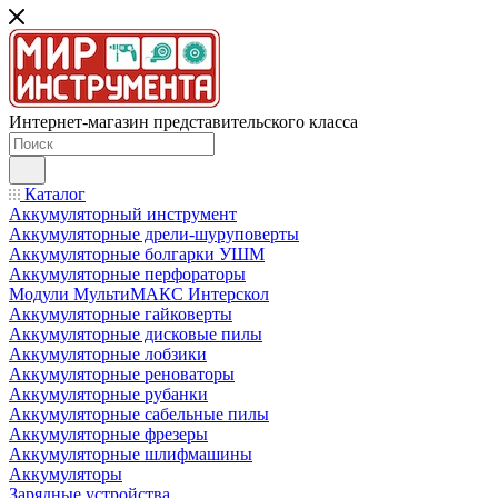
Интернет-магазин представительского класса
Каталог
Аккумуляторный инструмент
Аккумуляторные дрели-шуруповерты
Аккумуляторные болгарки УШМ
Аккумуляторные перфораторы
Модули МультиМАКС Интерскол
Аккумуляторные гайковерты
Аккумуляторные дисковые пилы
Аккумуляторные лобзики
Аккумуляторные реноваторы
Аккумуляторные рубанки
Аккумуляторные сабельные пилы
Аккумуляторные фрезеры
Аккумуляторные шлифмашины
Аккумуляторы
Зарядные устройства