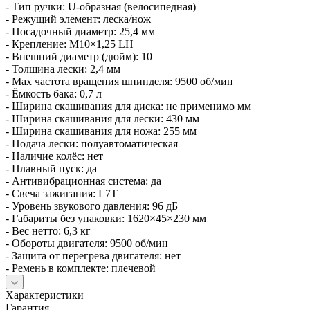
- Тип ручки: U‑образная (велосипедная)
- Режущий элемент: леска/нож
- Посадочный диаметр: 25,4 мм
- Крепление: М10×1,25 LH
- Внешний диаметр (дюйм): 10
- Толщина лески: 2,4 мм
- Max частота вращения шпинделя: 9500 об/мин
- Ёмкость бака: 0,7 л
- Ширина скашивания для диска: не применимо мм
- Ширина скашивания для лески: 430 мм
- Ширина скашивания для ножа: 255 мм
- Подача лески: полуавтоматическая
- Наличие колёс: нет
- Плавный пуск: да
- Антивибрационная система: да
- Свеча зажигания: L7T
- Уровень звукового давления: 96 дБ
- Габариты без упаковки: 1620×45×230 мм
- Вес нетто: 6,3 кг
- Обороты двигателя: 9500 об/мин
- Защита от перегрева двигателя: нет
- Ремень в комплекте: плечевой
Характеристики
Гарантия