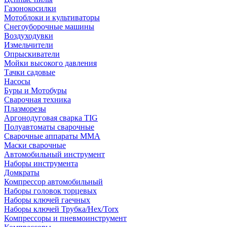
Газонокосилки
Мотоблоки и культиваторы
Снегоуборочные машины
Воздуходувки
Измельчители
Опрыскиватели
Мойки высокого давления
Тачки садовые
Насосы
Буры и Мотобуры
Сварочная техника
Плазморезы
Аргонодуговая сварка TIG
Полуавтоматы сварочные
Сварочные аппараты ММА
Маски сварочные
Автомобильный инструмент
Наборы инструмента
Домкраты
Компрессор автомобильный
Наборы головок торцевых
Наборы ключей гаечных
Наборы ключей Трубка/Hex/Torx
Компрессоры и пневмоинструмент