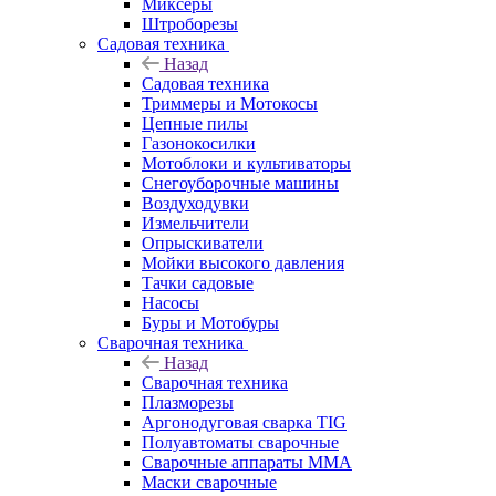
Миксеры
Штроборезы
Садовая техника
Назад
Садовая техника
Триммеры и Мотокосы
Цепные пилы
Газонокосилки
Мотоблоки и культиваторы
Снегоуборочные машины
Воздуходувки
Измельчители
Опрыскиватели
Мойки высокого давления
Тачки садовые
Насосы
Буры и Мотобуры
Сварочная техника
Назад
Сварочная техника
Плазморезы
Аргонодуговая сварка TIG
Полуавтоматы сварочные
Сварочные аппараты ММА
Маски сварочные