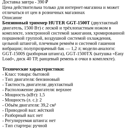
Доставка завтра - 390 ₽
Цена действительна только для интернет-магазина и может
отличаться от цен в розничных магазинах
Описание
Бензиновый триммер HUTER GGT‑1500T
(двухтактный
двигатель, 1500 Вт) с леской и трёхлопастным ножом в
комплекте, электронной системой зажигания, хромированной
поршневой группой, воздушной системой охлаждения,
цельной штангой, плечевым ремнём и системой гашения
вибрации; полупрозрачный бак — 1,2 л; модели‑аналоги:
GGT‑1500S (разборная штанга), GGT‑1500TX (катушка «Easy
Load», диск 40 ТР, ранцевый ремень и очки в комплекте).
Технические характеристики:
- Класс товара: бытовой
- Тип двигателя: бензиновый
- Тактность двигателя: двухтактный
- Расположение двигателя: верхнее
- Мощность (кВт): 1,5
- Мощность (л. с.): 2
- Объём двигателя: 39,2 см³
- Приводной вал: жёсткий
- Разборный вал: нет
- Регулируемая штанга: нет
- Тип стартера: ручной