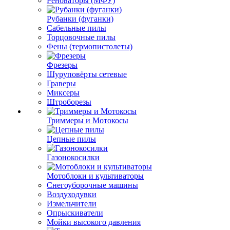
Реноваторы (МФУ)
Рубанки (фуганки)
Сабельные пилы
Торцовочные пилы
Фены (термопистолеты)
Фрезеры
Шуруповёрты сетевые
Граверы
Миксеры
Штроборезы
Триммеры и Мотокосы
Цепные пилы
Газонокосилки
Мотоблоки и культиваторы
Снегоуборочные машины
Воздуходувки
Измельчители
Опрыскиватели
Мойки высокого давления