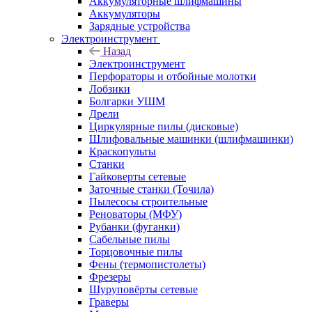
Аккумуляторные шлифмашины
Аккумуляторы
Зарядные устройства
Электроинструмент
Назад
Электроинструмент
Перфораторы и отбойные молотки
Лобзики
Болгарки УШМ
Дрели
Циркулярные пилы (дисковые)
Шлифовальные машинки (шлифмашинки)
Краскопульты
Станки
Гайковерты сетевые
Заточные станки (Точила)
Пылесосы строительные
Реноваторы (МФУ)
Рубанки (фуганки)
Сабельные пилы
Торцовочные пилы
Фены (термопистолеты)
Фрезеры
Шуруповёрты сетевые
Граверы