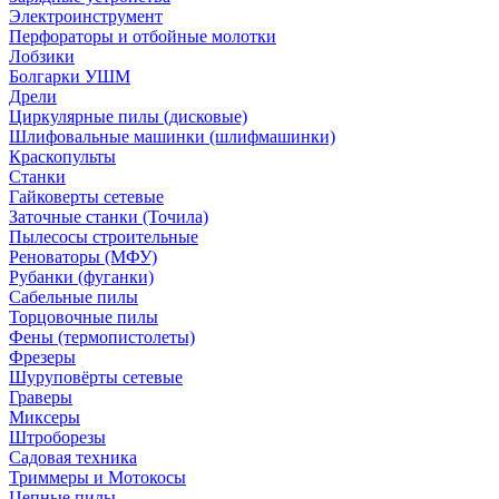
Электроинструмент
Перфораторы и отбойные молотки
Лобзики
Болгарки УШМ
Дрели
Циркулярные пилы (дисковые)
Шлифовальные машинки (шлифмашинки)
Краскопульты
Станки
Гайковерты сетевые
Заточные станки (Точила)
Пылесосы строительные
Реноваторы (МФУ)
Рубанки (фуганки)
Сабельные пилы
Торцовочные пилы
Фены (термопистолеты)
Фрезеры
Шуруповёрты сетевые
Граверы
Миксеры
Штроборезы
Садовая техника
Триммеры и Мотокосы
Цепные пилы