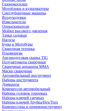
Газонокосилки
Мотоблоки и культиваторы
Снегоуборочные машины
Воздуходувки
Измельчители
Опрыскиватели
Мойки высокого давления
Тачки садовые
Насосы
Буры и Мотобуры
Сварочная техника
Плазморезы
Аргонодуговая сварка TIG
Полуавтоматы сварочные
Сварочные аппараты ММА
Маски сварочные
Автомобильный инструмент
Наборы инструмента
Домкраты
Компрессор автомобильный
Наборы головок торцевых
Наборы ключей гаечных
Наборы ключей Трубка/Hex/Torx
Компрессоры и пневмоинструмент