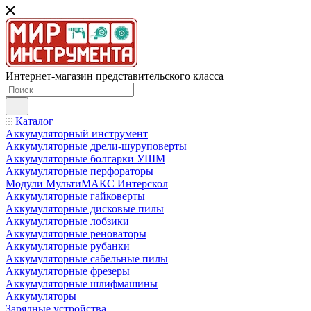
Интернет-магазин представительского класса
Каталог
Аккумуляторный инструмент
Аккумуляторные дрели-шуруповерты
Аккумуляторные болгарки УШМ
Аккумуляторные перфораторы
Модули МультиМАКС Интерскол
Аккумуляторные гайковерты
Аккумуляторные дисковые пилы
Аккумуляторные лобзики
Аккумуляторные реноваторы
Аккумуляторные рубанки
Аккумуляторные сабельные пилы
Аккумуляторные фрезеры
Аккумуляторные шлифмашины
Аккумуляторы
Зарядные устройства