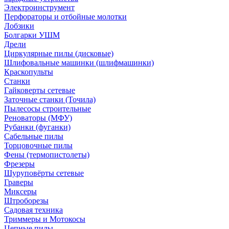
Электроинструмент
Перфораторы и отбойные молотки
Лобзики
Болгарки УШМ
Дрели
Циркулярные пилы (дисковые)
Шлифовальные машинки (шлифмашинки)
Краскопульты
Станки
Гайковерты сетевые
Заточные станки (Точила)
Пылесосы строительные
Реноваторы (МФУ)
Рубанки (фуганки)
Сабельные пилы
Торцовочные пилы
Фены (термопистолеты)
Фрезеры
Шуруповёрты сетевые
Граверы
Миксеры
Штроборезы
Садовая техника
Триммеры и Мотокосы
Цепные пилы